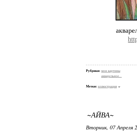
акваре
ht
Рубрики:
мои картины
акварельное...
Метки:
иллюстрация
~АЙВА~
Вторник, 07 Апреля 2