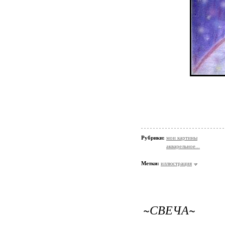
Рубрики:
мои картины
акварельное...
Метки:
иллюстрация
~СВЕЧА~