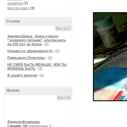
zentangle
(7)
Мастер-класс
(3)
Ссылки
-
Все (117)
Хироми Шинья - Книга о вреде
"здорового питания", или Как жить
до 100 лет, не болея
-
(0)
Нарциссус обыкновенус)))
-
(0)
Покрывало Пенелопы
-
(0)
НЕ СМЕЙ БЫТЬ МЕНЬШЕ, ЧЕМ ТЫ
МОЖЕШЬ БЫТЬ
-
(2)
В защиту миледи
-
(4)
Музыка
-
Все (19)
Дидюля.Фламенко.
Слушали: 756
Комментарии: 0