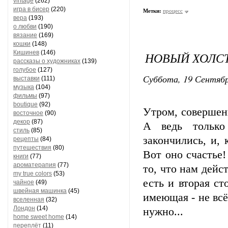
vintage
(262)
игра в бисер
(220)
Метки:
процесс
вера
(193)
о любви
(190)
вязание
(169)
кошки
(148)
Кишинев
(146)
НОВЫЙ ХОЛС
рассказы о художниках
(139)
голубое
(127)
Суббота, 19 Сентябр
выставки
(111)
музыка
(104)
фильмы
(97)
boutique
(92)
Утром, совершен
восточное
(90)
декор
(87)
А ведь только
стиль
(85)
закончились, и, 
рецепты
(84)
путешествия
(80)
Вот оно счастье
книги
(77)
ароматерапия
(77)
то, что нам дейс
my true colors
(53)
есть и вторая с
чайное
(49)
швейная машинка
(45)
имеющая - не всё
вселенная
(32)
Лондон
(14)
нужно...
home sweet home
(14)
переплёт
(11)