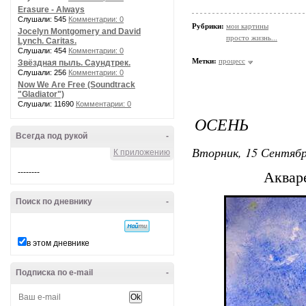
Erasure - Always
Слушали: 545
Комментарии: 0
Рубрики:
мои картины
Jocelyn Montgomery and David
просто жизнь...
Lynch. Caritas.
Слушали: 454
Комментарии: 0
Метки:
процесс
Звёздная пыль. Саундтрек.
Слушали: 256
Комментарии: 0
Now We Are Free (Soundtrack
"Gladiator")
Слушали: 11690
Комментарии: 0
ОСЕНЬ
Всегда под рукой
-
Вторник, 15 Сентябр
К приложению
--------
Акваре
Поиск по дневнику
-
в этом дневнике
Подписка по e-mail
-