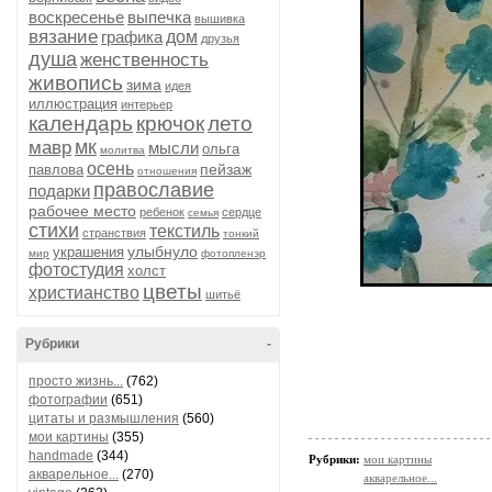
воскресенье
выпечка
вышивка
вязание
графика
дом
друзья
душа
женственность
живопись
зима
идея
иллюстрация
интерьер
календарь
крючок
лето
мк
мавр
мысли
ольга
молитва
осень
пейзаж
павлова
отношения
православие
подарки
рабочее место
ребенок
сердце
семья
стихи
текстиль
странствия
тонкий
улыбнуло
украшения
мир
фотопленэр
фотостудия
холст
цветы
христианство
шитьё
Рубрики
-
просто жизнь...
(762)
фотографии
(651)
цитаты и размышления
(560)
мои картины
(355)
handmade
(344)
Рубрики:
мои картины
акварельное...
(270)
акварельное...