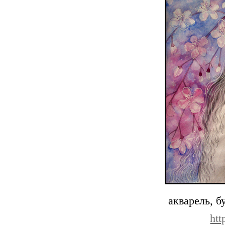
акварель, б
ht