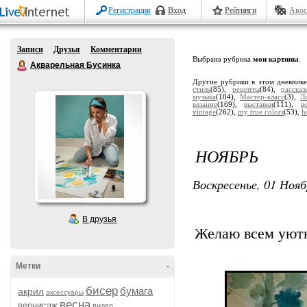
Регистрация
Вход
Рейтинги
Авос
Записи
Друзья
Комментарии
Выбрана рубрика
мои картины
.
Акварельная Бусинка
Другие рубрики в этом дневник
стиль
(85),
рецепты
(84),
расска
музыка
(104),
Мастер-класс
(3),
Л
вязание
(169),
выставки
(111),
в
vintage
(262),
my true colors
(53),
h
НОЯБРЬ
Воскресенье, 01 Нояб
В друзья
Желаю всем уютн
Метки
-
бисер
бумага
акрил
аксессуары
весна
вернисаж
видео