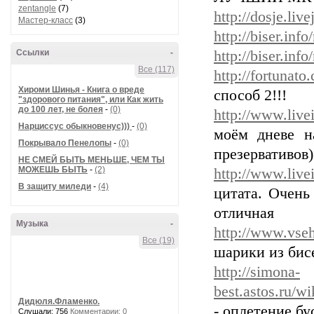
zentangle
(7)
http://dosje.li
Мастер-класс
(3)
http://biser.inf
Ссылки
-
http://biser.inf
Все (117)
http://fortunato
Хироми Шинья - Книга о вреде
способ 2!!!
"здорового питания", или Как жить
до 100 лет, не болея
-
(0)
http://www.live
Нарциссус обыкновенус)))
-
(0)
моём дневе н
Покрывало Пенелопы
-
(0)
презервативов)
НЕ СМЕЙ БЫТЬ МЕНЬШЕ, ЧЕМ ТЫ
МОЖЕШЬ БЫТЬ
-
(2)
http://www.live
В защиту миледи
-
(4)
цитата. Очень
отличная
Музыка
-
http://www.vseh
Все (19)
шарики из бисе
http://simona-
best.astos.ru
Дидюля.Фламенко.
- оплетение бу
Слушали: 756
Комментарии: 0