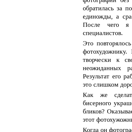
фотографии без 
обратилась за п
единожды, а сра
После чего я 
специалистов.
Это повторялось
фотохудожнику. 
творчески к св
неожиданных р
Результат его р
это слишком доро
Как же сделат
бисерного украш
бликов? Оказыва
этот фотохужожн
Когда он фотогра