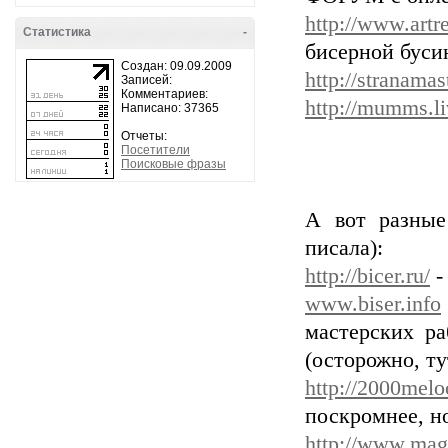
http://www.artr
Статистика
-
бисерной буси
Создан: 09.09.2009
http://stranama
Записей:
Комментариев:
http://mumms.li
Написано: 37365
Отчеты:
Посетители
Поисковые фразы
А вот разные
писала):
http://bicer.ru/
-
www.biser.info
мастерских ра
(осторожно, ту
http://2000melo
поскромнее, н
http://www.magi