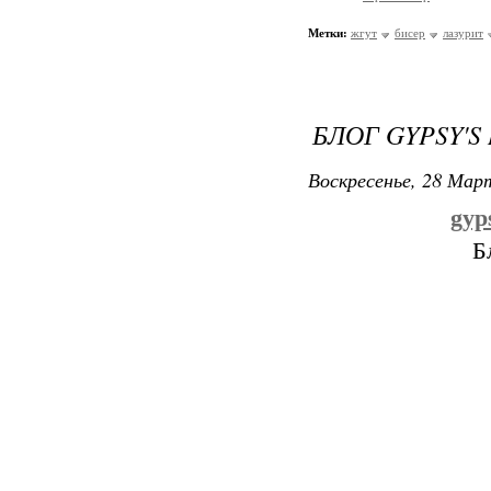
Метки:
жгут
бисер
лазурит
БЛОГ GYPSY'S
Воскресенье, 28 Март
gyp
Б