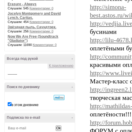
Erasure - Always
http://simona-
Слушали: 545
Комментарии: 0
Jocelyn Montgomery and David
best.astos.ru/
Lynch. Caritas.
Слушали: 454
Комментарии: 0
http://vedjia.li
Звёздная пыль. Саундтрек.
бусинами
Слушали: 256
Комментарии: 0
Now We Are Free (Soundtrack
http://lilu-4678
"Gladiator")
Слушали: 11690
Комментарии: 0
оплетёными бу
http://communit
Всегда под рукой
-
красивыми оп
К приложению
http://www.live
--------
Мастер-класс 
Поиск по дневнику
-
http://ingreen2
творческая мас
http://mathildas
в этом дневнике
оплетёности!!!!!
Подписка по e-mail
-
http://forum.ho
ФОРУМ с опле