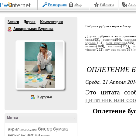
Регистрация
Вход
Рейтинги
Авос
Записи
Друзья
Комментарии
Выбрана рубрика
игра в бисер
.
Акварельная Бусинка
Другие рубрики в этом дневник
стиль
(85),
рецепты
(84),
расска
музыка
(104),
мои картины
(355)
вязание
(169),
выставки
(111),
в
vintage
(262),
my true colors
(53),
h
ОПЛЕТЕНИЕ 
Среда, 21 Апреля 201
Это цитата со
В друзья
цитатник или со
Оплетение бу
Метки
-
бисер
бумага
акрил
аксессуары
весна
вернисаж
видео