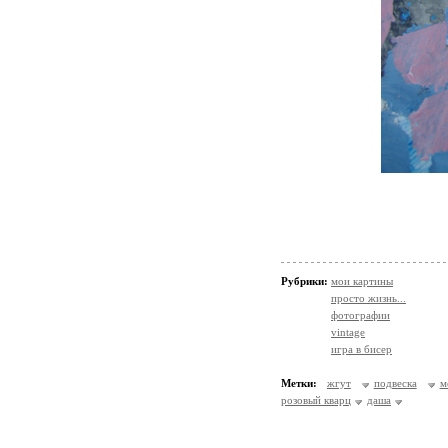
Рубрики:
мои картины
просто жизнь...
фотографии
vintage
игра в бисер
Метки:
жгут
подвеска
м
розовый кварц
даша