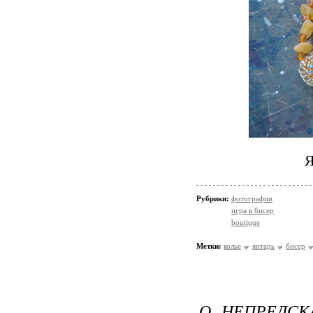
Я
Рубрики:
фотографии
игра в бисер
boutique
Метки:
колье
янтарь
бисер
О НЕПРЕДСК