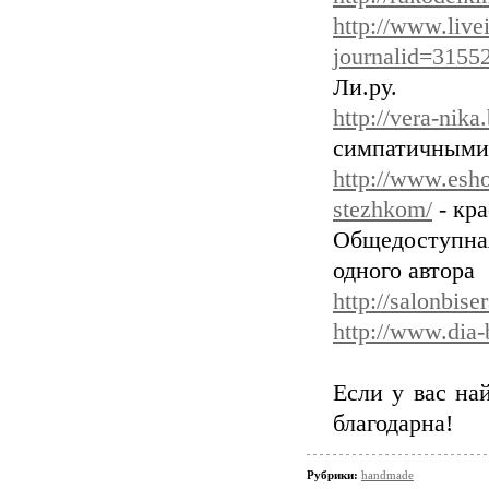
http://www.live
journalid=315
Ли.ру.
http://vera-nik
симпатичными
http://www.esho
stezhkom/
- кр
Общедоступная
одного автора
http://salonbise
http://www.dia-b
Если у вас на
благодарна!
Рубрики:
handmade