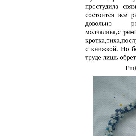
простудила свя
состоится всё 
довольно р
молчалива,стре
кротка,тиха,посл
с книжкой. Но б
труде лишь обре
Ещё