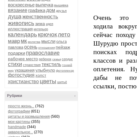
воскресенье
выпечка
вышивка
вязание
графика
дом
друзья
душа
женственность
Очень это к
живопись
зима
идея
ходила вокру
иллюстрация
интерьер
календарь
крючок
лето
сейчас походу
мк
мавр
мысли
ольга
Шурудю прост
молитва
осень
пейзаж
павлова
отношения
поисках под
православие
подарки
рабочее место
классов и раз
ребенок
сердце
семья
стихи
текстиль
странствия
тонкий
оплетения. Н
улыбнуло
украшения
мир
фотопленэр
фотостудия
холст
дабы не пот
цветы
христианство
шитьё
ссылки, постю
Рубрики
-
просто жизнь...
(762)
фотографии
(651)
цитаты и размышления
(560)
мои картины
(355)
handmade
(344)
акварельное...
(270)