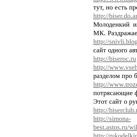
тут, но есть п
http://biser.do.
Молоденкий ил
МК. Раздража
http://snivli.bl
сайт одного ав
http://biseroc.ru
http://www.vseh
разделом про 
http://www.trozo
потрясающие фо
Этот сайт о ру
http://biserclub.
http://simona-
best.astos.ru
http://rukodelki