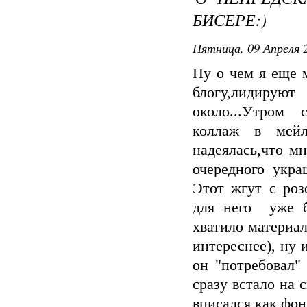
БИСЕРЕ:)
Пятница, 09 Апреля 2
Ну о чем я еще м
блогу,лидируют
около...Утром 
коллаж в мейл-
надеялась,что мн
очередного укр
Этот жгут с роз
для него уже б
хватило материа
интереснее), ну и
он "потребовал" 
сразу встало на
вписался как фон