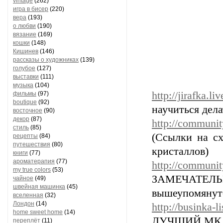
vintage
(262)
игра в бисер
(220)
вера
(193)
о любви
(190)
вязание
(169)
кошки
(148)
Кишинев
(146)
рассказы о художниках
(139)
голубое
(127)
выставки
(111)
музыка
(104)
http://jirafka.l
фильмы
(97)
boutique
(92)
научиться делат
восточное
(90)
декор
(87)
http://communit
стиль
(85)
(Ссылки на сх
рецепты
(84)
путешествия
(80)
кристаллов)
книги
(77)
ароматерапия
(77)
http://communit
my true colors
(53)
ЗАМЕЧАТЕ
чайное
(49)
швейная машинка
(45)
вышеупомянут
вселенная
(32)
Лондон
(14)
http://businka-
home sweet home
(14)
ЛУЧШИЙ МК из
переплёт
(11)