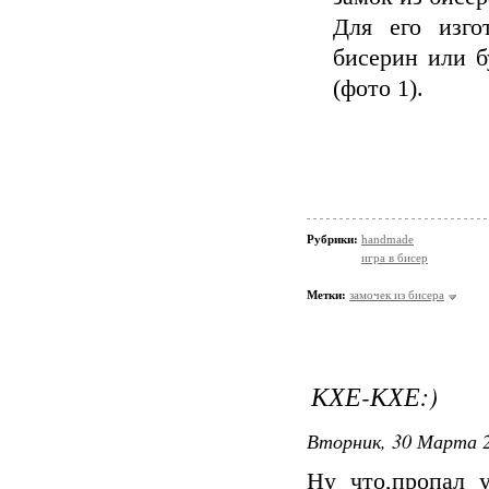
Для его изго
бисерин или б
(фото 1).
Рубрики:
handmade
игра в бисер
Метки:
замочек из бисера
КХЕ-КХЕ:)
Вторник, 30 Марта 2
Ну что,пропал у