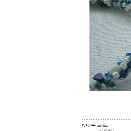
Рубрики:
голубое
игра в бисер