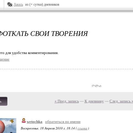
Авось
из (+ сутки) дневников
ФОТКАТЬ СВОИ ТВОРЕНИЯ
то для удобства комментирования.
щение
« Пред. запись
—
К дневнику
—
След. запись 
ь
wetochka
обратиться по имени
Воскресенье, 18 Апреля 2010 г. 18:14 (
ссылка
)