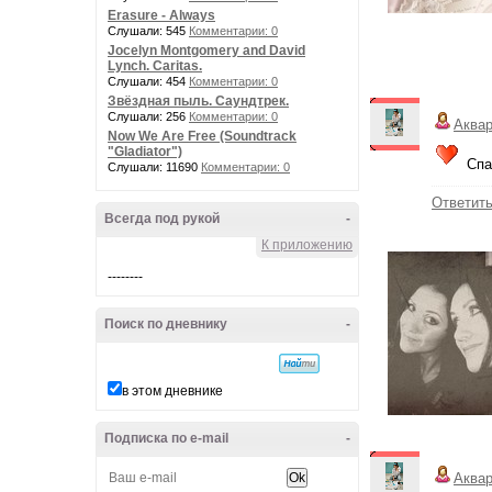
Erasure - Always
Слушали: 545
Комментарии: 0
Jocelyn Montgomery and David
Lynch. Caritas.
Слушали: 454
Комментарии: 0
Звёздная пыль. Саундтрек.
Слушали: 256
Комментарии: 0
Аква
Now We Are Free (Soundtrack
"Gladiator")
Спас
Слушали: 11690
Комментарии: 0
Ответит
Всегда под рукой
-
К приложению
--------
Поиск по дневнику
-
в этом дневнике
Подписка по e-mail
-
Аква