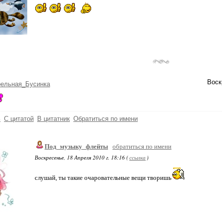
Воск
рельная_Бусинка
ь
С цитатой
В цитатник
Обратиться по имени
Под_музыку_флейты
обратиться по имени
Воскресенье, 18 Апреля 2010 г. 18:16 (
ссылка
)
слушай, ты такие очаровательные вещи творишь