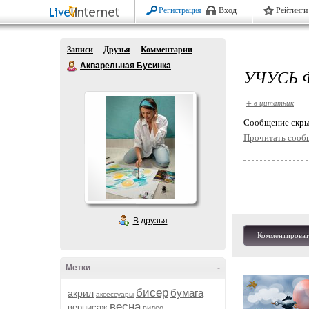
Регистрация
Вход
Рейтинги
Записи
Друзья
Комментарии
Акварельная Бусинка
УЧУСЬ 
+ в цитатник
Cообщение скры
Прочитать сооб
В друзья
Комментироват
Метки
-
бисер
бумага
акрил
аксессуары
весна
вернисаж
видео