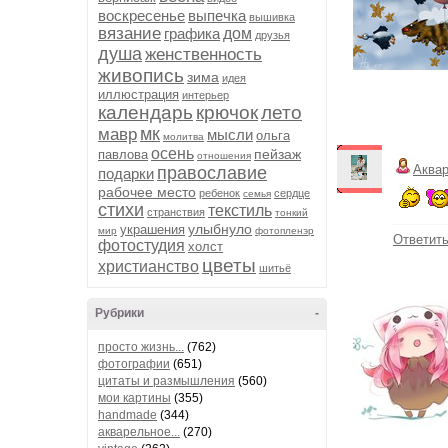
воскресенье
выпечка
вышивка
вязание
графика
дом
друзья
душа
женственность
живопись
зима
идея
иллюстрация
интерьер
календарь
крючок
лето
мк
мавр
мысли
ольга
молитва
осень
пейзаж
павлова
отношения
Аква
православие
подарки
рабочее место
ребенок
сердце
семья
стихи
текстиль
странствия
тонкий
улыбнуло
украшения
мир
фотопленэр
Ответит
фотостудия
холст
цветы
христианство
шитьё
Рубрики
-
просто жизнь...
(762)
фотографии
(651)
цитаты и размышления
(560)
мои картины
(355)
handmade
(344)
акварельное...
(270)