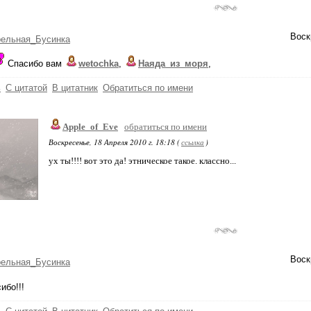
Воск
рельная_Бусинка
Спасибо вам
wetochka
,
Наяда_из_моря
,
ь
С цитатой
В цитатник
Обратиться по имени
Apple_of_Eve
обратиться по имени
Воскресенье, 18 Апреля 2010 г. 18:18 (
ссылка
)
ух ты!!!! вот это да! этническое такое. классно...
Воск
рельная_Бусинка
ибо!!!