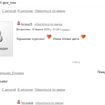
!!:give_rose
ь
С цитатой
В цитатник
Обратиться по имени
белка28
обратиться по имени
Воскресенье, 18 Апреля 2010 г. 23:24 (
ссылка
)
Украшение чудесное!
Очень тёплые цвета
Понед
рельная_Бусинка
сибо!
ь
С цитатой
В цитатник
Обратиться по имени
Veroniak
обратиться по имени