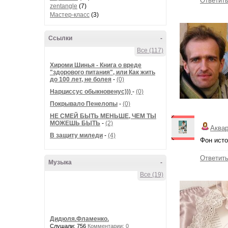
Ответит
zentangle
(7)
Мастер-класс
(3)
Ссылки
-
Все (117)
Хироми Шинья - Книга о вреде
"здорового питания", или Как жить
до 100 лет, не болея
-
(0)
Нарциссус обыкновенус)))
-
(0)
Покрывало Пенелопы
-
(0)
НЕ СМЕЙ БЫТЬ МЕНЬШЕ, ЧЕМ ТЫ
МОЖЕШЬ БЫТЬ
-
(2)
Аква
В защиту миледи
-
(4)
Фон исто
Ответит
Музыка
-
Все (19)
Дидюля.Фламенко.
Слушали: 756
Комментарии: 0