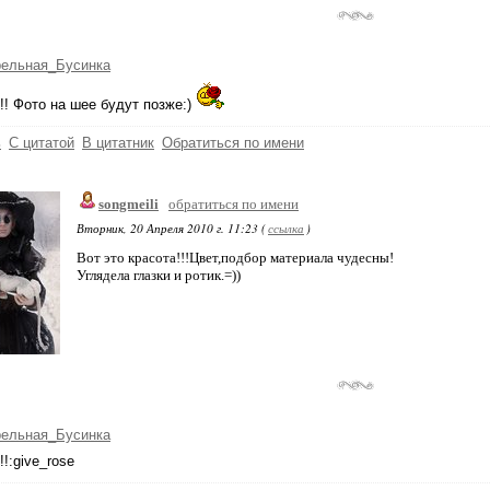
рельная_Бусинка
!! Фото на шее будут позже:)
ь
С цитатой
В цитатник
Обратиться по имени
songmeili
обратиться по имени
Вторник, 20 Апреля 2010 г. 11:23 (
ссылка
)
Вот это красота!!!Цвет,подбор материала чудесны!
Углядела глазки и ротик.=))
рельная_Бусинка
!!:give_rose