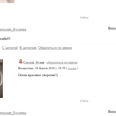
Воск
рельная_Бусинка
ибо!!!
ь
С цитатой
В цитатник
Обратиться по имени
Стелла_бузня
обратиться по имени
Воскресенье, 18 Апреля 2010 г. 18:59 (
ссылка
)
Очень красивое творение!)
Воск
рельная_Бусинка