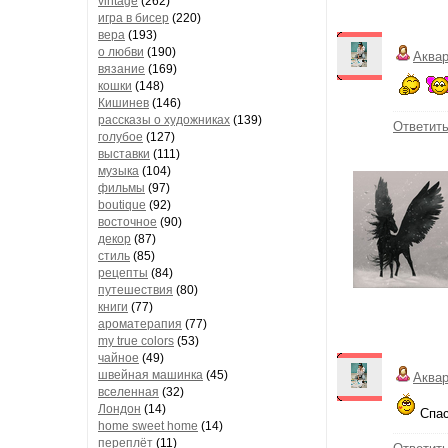
vintage
(262)
игра в бисер
(220)
вера
(193)
о любви
(190)
Аква
вязание
(169)
кошки
(148)
Кишинев
(146)
рассказы о художниках
(139)
Ответит
голубое
(127)
выставки
(111)
музыка
(104)
фильмы
(97)
boutique
(92)
восточное
(90)
декор
(87)
стиль
(85)
рецепты
(84)
путешествия
(80)
книги
(77)
ароматерапия
(77)
my true colors
(53)
чайное
(49)
швейная машинка
(45)
Аква
вселенная
(32)
Лондон
(14)
Спас
home sweet home
(14)
переплёт
(11)