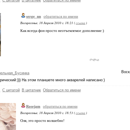
ь
С цитатой
В цитатник
Обратиться по имени
serge_nn
обратиться по имени
Воскресенье, 18 Апреля 2010 г. 18:21 (
ссылка
)
Как всегда фон просто неотъемлемое дополнение:)
Воск
рельная_Бусинка
рический:))) На этом планшете много акварелей написано:)
ь
С цитатой
В цитатник
Обратиться по имени
Rosejam
обратиться по имени
Воскресенье, 18 Апреля 2010 г. 18:53 (
ссылка
)
Оля, это просто волшебно!