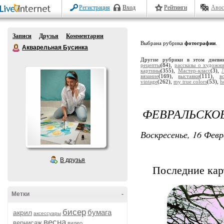
Регистрация
Вход
Рейтинги
Авос
Записи
Друзья
Комментарии
Выбрана рубрика
фотографии
.
Акварельная Бусинка
Другие рубрики в этом дневн
рецепты
(84),
рассказы о художн
картины
(355),
Мастер-класс
(3),
вязание
(169),
выставки
(111),
в
vintage
(262),
my true colors
(53),
h
ФЕВРАЛЬСКОЕ.
Воскресенье, 16 Февр
В друзья
Последние кар
Метки
-
бисер
бумага
акрил
аксессуары
весна
вернисаж
видео