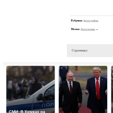
Рубрики:
фотографии
Метки:
фотосъемка
Страницы:
СМИ: В Химках на