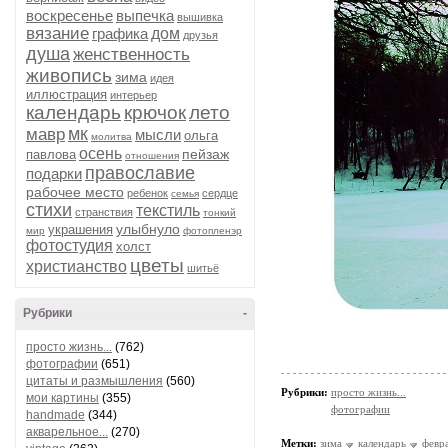
воскресенье
выпечка
вышивка
вязание
графика
дом
друзья
душа
женственность
живопись
зима
идея
иллюстрация
интерьер
календарь
крючок
лето
мк
мавр
мысли
ольга
молитва
осень
пейзаж
павлова
отношения
православие
подарки
рабочее место
ребенок
сердце
семья
стихи
текстиль
странствия
тонкий
улыбнуло
украшения
мир
фотопленэр
фотостудия
холст
цветы
христианство
шитьё
Рубрики
-
просто жизнь...
(762)
фотографии
(651)
цитаты и размышления
(560)
Рубрики:
просто жизнь...
мои картины
(355)
фотографии
handmade
(344)
акварельное...
(270)
Метки:
зима
календарь
февр