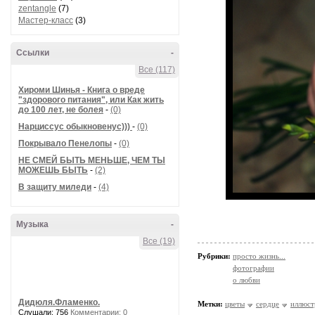
zentangle
(7)
Мастер-класс
(3)
Ссылки
-
Все (117)
Хироми Шинья - Книга о вреде
"здорового питания", или Как жить
до 100 лет, не болея
-
(0)
Нарциссус обыкновенус)))
-
(0)
Покрывало Пенелопы
-
(0)
НЕ СМЕЙ БЫТЬ МЕНЬШЕ, ЧЕМ ТЫ
МОЖЕШЬ БЫТЬ
-
(2)
В защиту миледи
-
(4)
Музыка
-
Все (19)
Рубрики:
просто жизнь...
фотографии
о любви
Дидюля.Фламенко.
Метки:
цветы
сердце
иллюст
Слушали: 756
Комментарии: 0