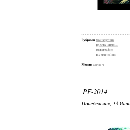
Рубрики:
мои картины
просто жизнь...
фотографии
my true colors
Метки:
цветы
PF-2014
Понедельник, 13 Янва