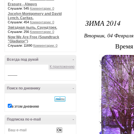
Erasure - Always
Слушали: 545
Комментарии: 0
Jocelyn Montgomery and David
Lynch. Caritas.
ЗИМА 2014
Слушали: 454
Комментарии: 0
Звёздная пыль. Саундтрек.
Слушали: 256
Комментарии: 0
Вторник, 04 Февраля 
Now We Are Free (Soundtrack
"Gladiator")
Время 
Слушали: 11690
Комментарии: 0
Всегда под рукой
-
К приложению
--------
Поиск по дневнику
-
в этом дневнике
Подписка по e-mail
-