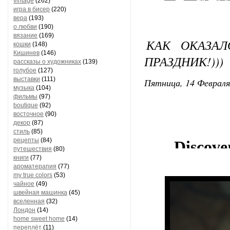
vintage
(262)
игра в бисер
(220)
вера
(193)
о любви
(190)
вязание
(169)
КАК ОКАЗАЛ
кошки
(148)
Кишинев
(146)
ПРАЗДНИК!)))
рассказы о художниках
(139)
голубое
(127)
выставки
(111)
Пятница, 14 Февраля
музыка
(104)
фильмы
(97)
boutique
(92)
восточное
(90)
декор
(87)
стиль
(85)
рецепты
(84)
путешествия
(80)
книги
(77)
ароматерапия
(77)
my true colors
(53)
чайное
(49)
швейная машинка
(45)
вселенная
(32)
Лондон
(14)
home sweet home
(14)
переплёт
(11)