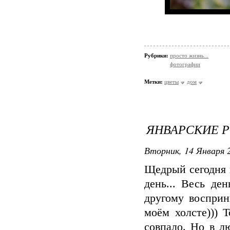
Рубрики:
просто жизнь...
фотографии
Метки:
цветы
дом
ЯНВАРСКИЕ 
Вторник, 14 Января 2
Щедрый сегодня 
день... Весь де
другому восприн
моём холсте))) 
совпало. Но в л