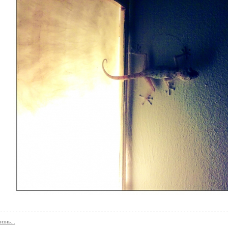
знь...