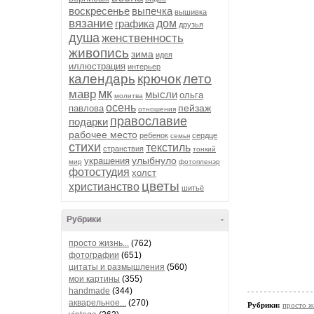
воскресенье
выпечка
вышивка
вязание
графика
дом
друзья
душа
женственность
живопись
зима
идея
иллюстрация
интерьер
календарь
крючок
лето
мк
мавр
мысли
ольга
молитва
осень
пейзаж
павлова
отношения
православие
подарки
рабочее место
ребенок
сердце
семья
стихи
текстиль
странствия
тонкий
улыбнуло
украшения
мир
фотопленэр
фотостудия
холст
цветы
христианство
шитьё
Рубрики
-
просто жизнь...
(762)
фотографии
(651)
цитаты и размышления
(560)
мои картины
(355)
handmade
(344)
акварельное...
(270)
Рубрики:
просто жи