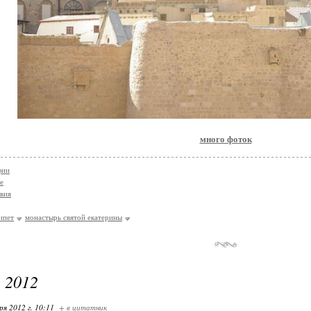
много фоток
фии
е
вия
ипет
монастырь святой екатерины
 2012
ря 2012 г. 10:11
+ в цитатник