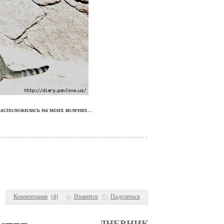
асположилась на моих коленях...
Комментарии
(
4
)
Нравится
Поделиться
ДНЕВНИК