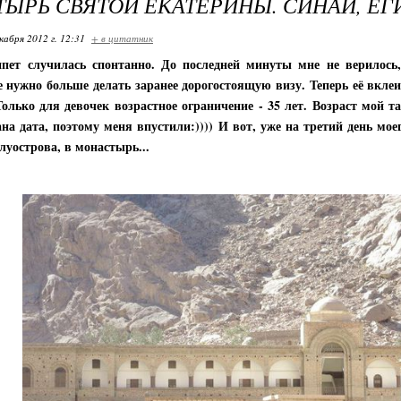
ЫРЬ СВЯТОЙ ЕКАТЕРИНЫ. СИНАЙ, ЕГ
кабря 2012 г. 12:31
+ в цитатник
пет случилась спонтанно. До последней минуты мне не верилось,
 нужно больше делать заранее дорогостоящую визу. Теперь её вклеив
Только для девочек возрастное ограничение - 35 лет. Возраст мой т
ана дата, поэтому меня впустили:))))
И вот, уже на третий день мое
луострова, в монастырь...