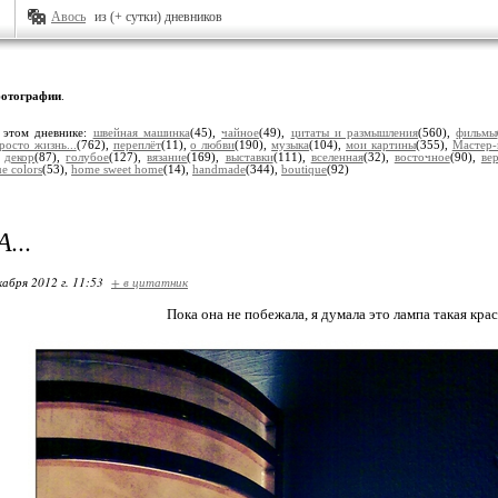
Авось
из (+ сутки) дневников
отографии
.
 этом дневнике:
швейная машинка
(45),
чайное
(49),
цитаты и размышления
(560),
фильмы
росто жизнь...
(762),
переплёт
(11),
о любви
(190),
музыка
(104),
мои картины
(355),
Мастер-
,
декор
(87),
голубое
(127),
вязание
(169),
выставки
(111),
вселенная
(32),
восточное
(90),
ве
e colors
(53),
home sweet home
(14),
handmade
(344),
boutique
(92)
...
кабря 2012 г. 11:53
+ в цитатник
Пока она не побежала, я думала это лампа такая красив