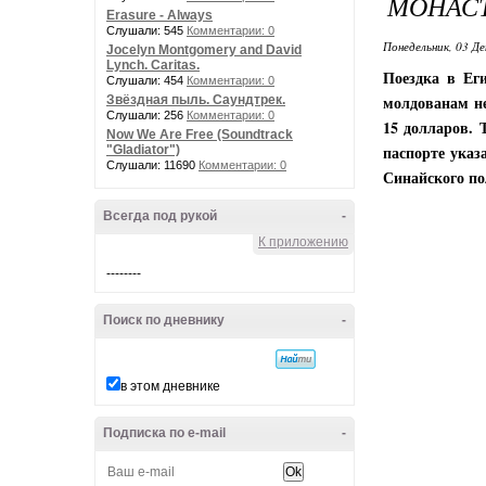
МОНАСТ
Erasure - Always
Слушали: 545
Комментарии: 0
Понедельник, 03 Де
Jocelyn Montgomery and David
Lynch. Caritas.
Поездка в Еги
Слушали: 454
Комментарии: 0
молдованам не
Звёздная пыль. Саундтрек.
Слушали: 256
Комментарии: 0
15 долларов. 
Now We Are Free (Soundtrack
паспорте указ
"Gladiator")
Слушали: 11690
Комментарии: 0
Синайского по
Всегда под рукой
-
К приложению
--------
Поиск по дневнику
-
в этом дневнике
Подписка по e-mail
-