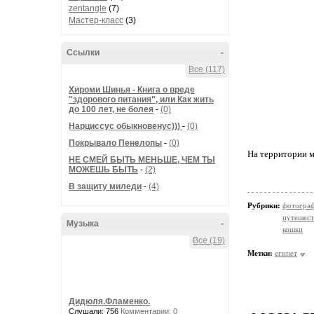
zentangle
(7)
Мастер-класс
(3)
Ссылки
-
Все (117)
Хироми Шинья - Книга о вреде
"здорового питания", или Как жить
до 100 лет, не болея
-
(0)
Нарциссус обыкновенус)))
-
(0)
Покрывало Пенелопы
-
(0)
На территории м
НЕ СМЕЙ БЫТЬ МЕНЬШЕ, ЧЕМ ТЫ
МОЖЕШЬ БЫТЬ
-
(2)
В защиту миледи
-
(4)
Рубрики:
фотогра
путешест
Музыка
-
кошки
Все (19)
Метки:
египет
Дидюля.Фламенко.
Слушали: 756
Комментарии: 0