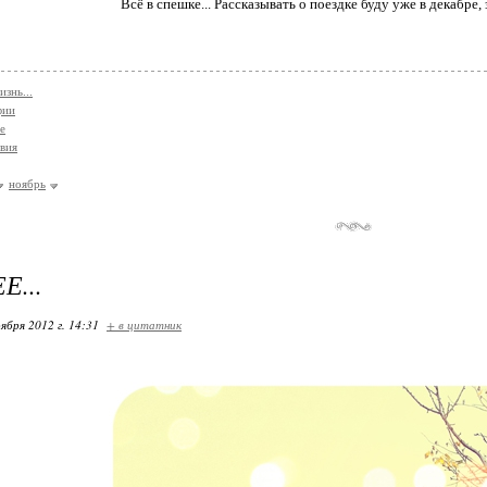
Всё в спешке... Рассказывать о поездке буду уже в декабре, 
знь...
фии
е
вия
ноябрь
...
ября 2012 г. 14:31
+ в цитатник