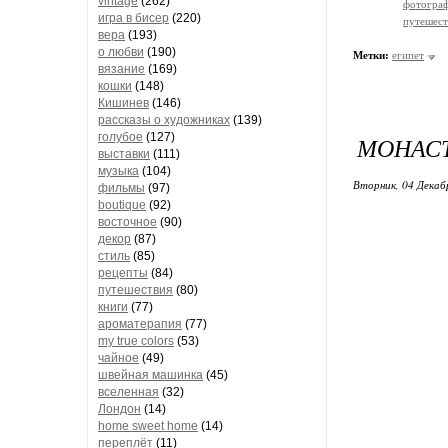
vintage
(262)
фотогра
игра в бисер
(220)
путешест
вера
(193)
о любви
(190)
Метки:
египет
вязание
(169)
кошки
(148)
Кишинев
(146)
рассказы о художниках
(139)
голубое
(127)
МОНАСТ
выставки
(111)
музыка
(104)
Вторник, 04 Декаб
фильмы
(97)
boutique
(92)
восточное
(90)
декор
(87)
стиль
(85)
рецепты
(84)
путешествия
(80)
книги
(77)
ароматерапия
(77)
my true colors
(53)
чайное
(49)
швейная машинка
(45)
вселенная
(32)
Лондон
(14)
home sweet home
(14)
переплёт
(11)