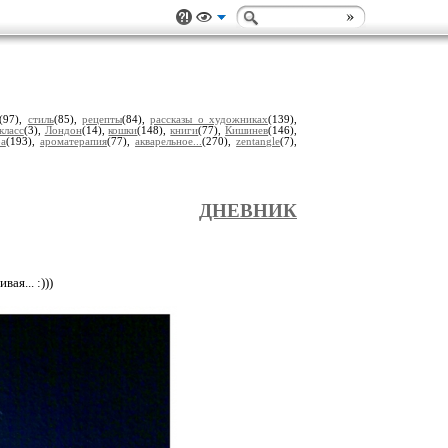
(97),
стиль
(85),
рецепты
(84),
рассказы о художниках
(139),
класс
(3),
Лондон
(14),
кошки
(148),
книги
(77),
Кишинев
(146),
ра
(193),
ароматерапия
(77),
акварельное...
(270),
zentangle
(7),
ДНЕВНИК
ая... :)))