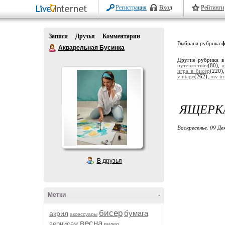
Регистрация
Вход
Рейтинги
Записи
Друзья
Комментарии
Выбрана рубрика
ф
Акварельная Бусинка
Другие рубрики в
путешествия
(80),
п
игра в бисер
(220)
vintage
(262),
my tru
ЯЩЕРКА
Воскресенье, 09 Де
В друзья
Метки
-
бисер
бумага
акрил
аксессуары
весна
вернисаж
видео