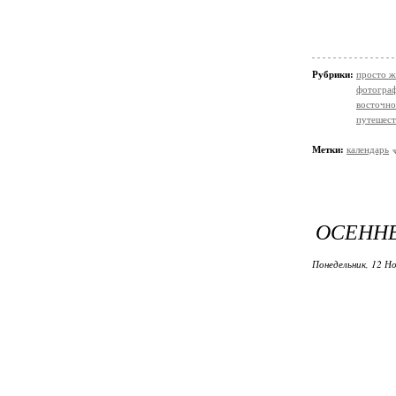
Рубрики:
просто жи
фотогра
восточно
путешест
Метки:
календарь
ОСЕННЕЕ
Понедельник, 12 Но