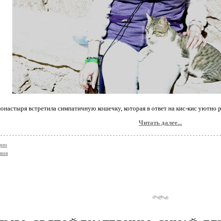
онастыря встретила симпатичную кошечку, которая в ответ на кис-кис уютно р
Читать далее...
фии
вия