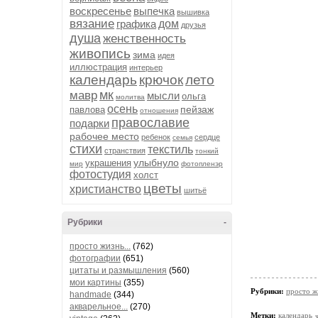
воскресенье
выпечка
вышивка
вязание
графика
дом
друзья
душа
женственность
живопись
зима
идея
иллюстрация
интерьер
календарь
крючок
лето
мк
мавр
мысли
ольга
молитва
осень
пейзаж
павлова
отношения
православие
подарки
рабочее место
ребенок
сердце
семья
стихи
текстиль
странствия
тонкий
улыбнуло
украшения
мир
фотопленэр
фотостудия
холст
цветы
христианство
шитьё
Рубрики
-
просто жизнь...
(762)
фотографии
(651)
цитаты и размышления
(560)
мои картины
(355)
Рубрики:
просто жи
handmade
(344)
акварельное...
(270)
Метки:
календарь