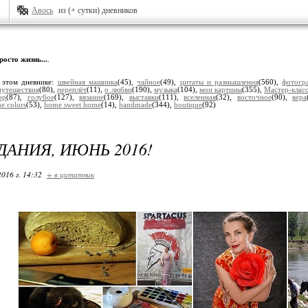
Авось
из (+ сутки) дневников
росто жизнь...
.
 этом дневнике:
швейная машинка
(45),
чайное
(49),
цитаты и размышления
(560),
фотогр
путешествия
(80),
переплёт
(11),
о любви
(190),
музыка
(104),
мои картины
(355),
Мастер-клас
ор
(87),
голубое
(127),
вязание
(169),
выставки
(111),
вселенная
(32),
восточное
(90),
вера
e colors
(53),
home sweet home
(14),
handmade
(344),
boutique
(92)
ДАНИЯ, ИЮНЬ 2016!
2016 г. 14:32
+ в цитатник