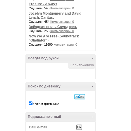
Erasure - Always
Слушали: 545
Комментарии: 0
Jocelyn Montgomery and David
Lynch. Caritas.
Слушали: 454
Комментарии: 0
Звёздная пыль. Саундтрек.
Слушали: 256
Комментарии: 0
Now We Are Free (Soundtrack
"Gladiator")
Слушали: 11690
Комментарии: 0
Всегда под рукой
-
К приложению
--------
Поиск по дневнику
-
в этом дневнике
Подписка по e-mail
-