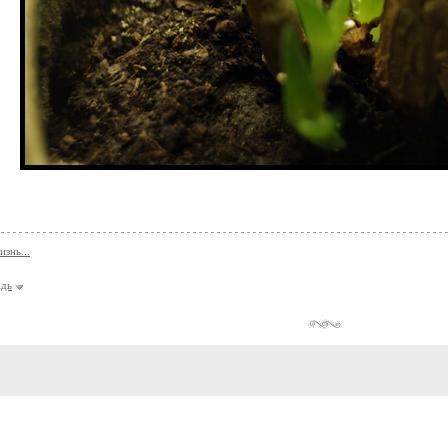
знь...
дь