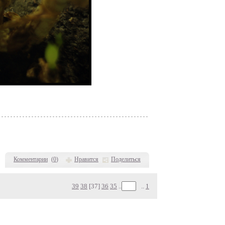
Комментарии
(
0
)
Нравится
Поделиться
39
38
[37]
36
35
..
..
1