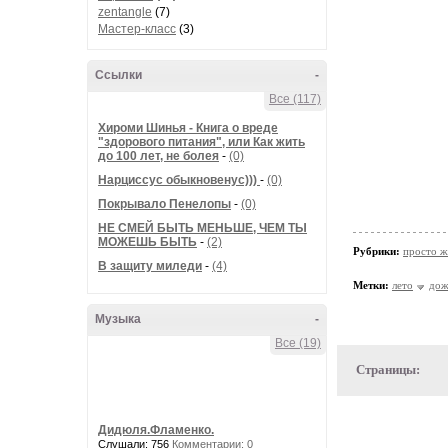
zentangle
(7)
Мастер-класс
(3)
Ссылки
-
Все (117)
Хироми Шинья - Книга о вреде
"здорового питания", или Как жить
до 100 лет, не болея
-
(0)
Нарциссус обыкновенус)))
-
(0)
Покрывало Пенелопы
-
(0)
НЕ СМЕЙ БЫТЬ МЕНЬШЕ, ЧЕМ ТЫ
МОЖЕШЬ БЫТЬ
-
(2)
Рубрики:
просто жи
В защиту миледи
-
(4)
Метки:
лето
дож
Музыка
-
Все (19)
Страницы:
Дидюля.Фламенко.
Слушали: 756
Комментарии: 0