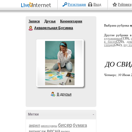
Регистрация
Вход
Рейтинги
Записи
Друзья
Комментарии
Выбрана рубрика
п
Акварельная Бусинка
Другие рубрики в
художниках
(139),
в бисер
(220),
дек
vintage
(262),
my tru
ДО СВИ
Четверг, 30 Июня 
В друзья
Метки
-
бисер
бумага
акрил
аксессуары
весна
вернисаж
видео