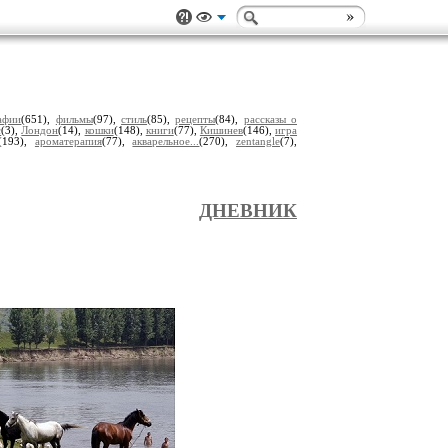
афии
(651),
фильмы
(97),
стиль
(85),
рецепты
(84),
рассказы о
с
(3),
Лондон
(14),
кошки
(148),
книги
(77),
Кишинев
(146),
игра
(193),
ароматерапия
(77),
акварельное...
(270),
zentangle
(7),
ДНЕВНИК