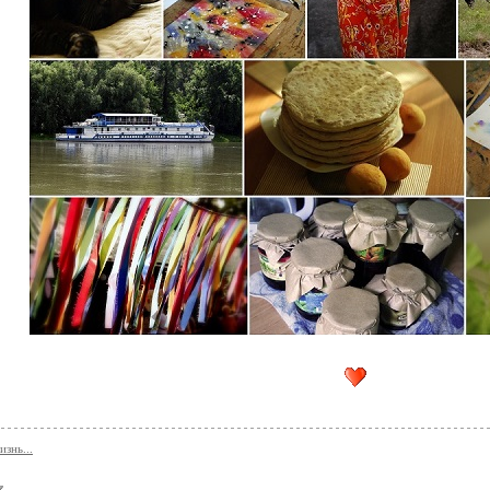
знь...