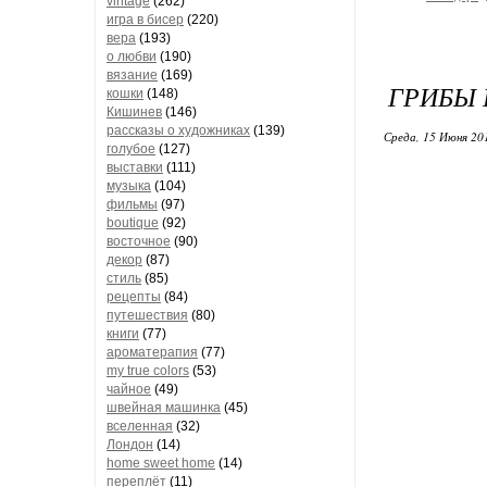
vintage
(262)
игра в бисер
(220)
вера
(193)
о любви
(190)
вязание
(169)
ГРИБЫ 
кошки
(148)
Кишинев
(146)
рассказы о художниках
(139)
Среда, 15 Июня 20
голубое
(127)
выставки
(111)
музыка
(104)
фильмы
(97)
boutique
(92)
восточное
(90)
декор
(87)
стиль
(85)
рецепты
(84)
путешествия
(80)
книги
(77)
ароматерапия
(77)
my true colors
(53)
чайное
(49)
швейная машинка
(45)
вселенная
(32)
Лондон
(14)
home sweet home
(14)
переплёт
(11)