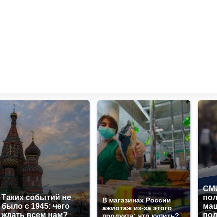
СМИ
Таких событий не
по
В магазинах России
было с 1945: чего
маш
ажиотаж из-за этого
ждать всем нам?
под
продукта: что купить?