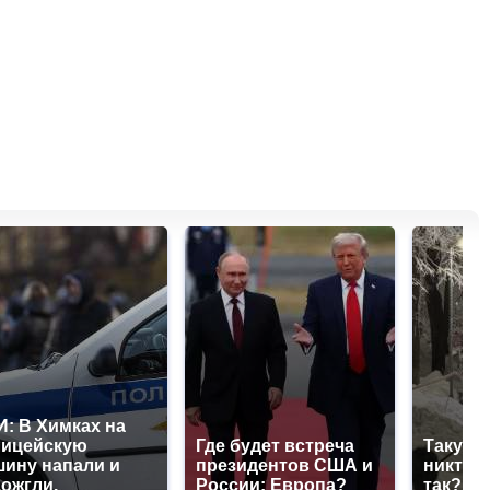
: В Химках на
лицейскую
Где будет встреча
Такую 
ину напали и
президентов США и
никто н
ожгли.
России: Европа?
так?!