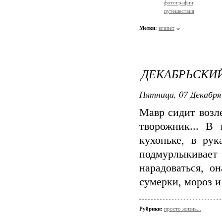
фотографии
путешествия
Метки:
египет
ДЕКАБРЬСКИЙ 
Пятница, 07 Декабря 
Мавр сидит возл
творожник... В
кухоньке, в рук
подмурлыкивает 
нарадоваться, о
сумерки, мороз и 
Рубрики:
просто жизнь...