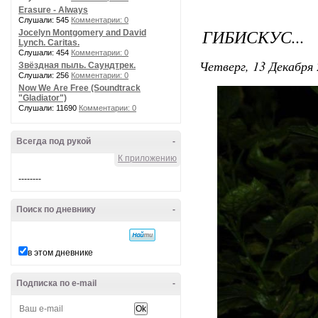
Erasure - Always
Слушали: 545
Комментарии: 0
ГИБИСКУС...
Jocelyn Montgomery and David
Lynch. Caritas.
Слушали: 454
Комментарии: 0
Четверг, 13 Декабря 
Звёздная пыль. Саундтрек.
Слушали: 256
Комментарии: 0
Now We Are Free (Soundtrack
"Gladiator")
Слушали: 11690
Комментарии: 0
Всегда под рукой
-
К приложению
--------
Поиск по дневнику
-
в этом дневнике
Подписка по e-mail
-