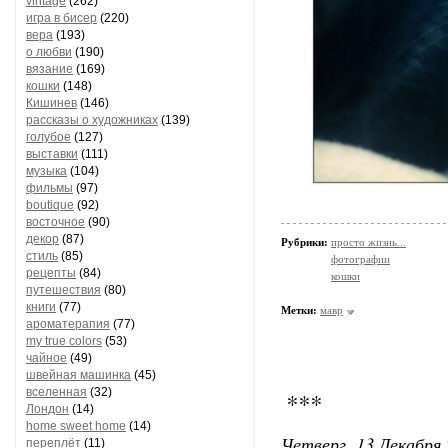
vintage
(262)
игра в бисер
(220)
вера
(193)
о любви
(190)
вязание
(169)
кошки
(148)
Кишинев
(146)
рассказы о художниках
(139)
голубое
(127)
выставки
(111)
музыка
(104)
фильмы
(97)
boutique
(92)
восточное
(90)
декор
(87)
Рубрики:
просто жизнь...
стиль
(85)
фотографии
рецепты
(84)
кошки
путешествия
(80)
книги
(77)
Метки:
мавр
ароматерапия
(77)
my true colors
(53)
чайное
(49)
швейная машинка
(45)
вселенная
(32)
***
Лондон
(14)
home sweet home
(14)
Четверг, 13 Декабря 
переплёт
(11)