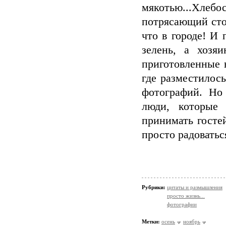
мякотью...Хле
потрясающий сто
что в городе! И 
зелень, а хозя
приготовленные в
где разместилось
фотографий. Но 
люди, которые
принимать госте
просто радоватьс
Рубрики:
цитаты и размышления
просто жизнь...
фотографии
Метки:
осень
ноябрь