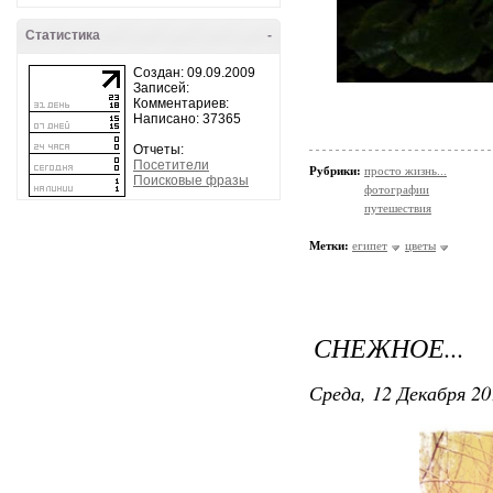
Статистика
-
Создан: 09.09.2009
Записей:
Комментариев:
Написано: 37365
Отчеты:
Посетители
Рубрики:
просто жизнь...
Поисковые фразы
фотографии
путешествия
Метки:
египет
цветы
СНЕЖНОЕ...
Среда, 12 Декабря 20