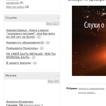
zentangle
(7)
Мастер-класс
(3)
Ссылки
-
Все (117)
Хироми Шинья - Книга о вреде
"здорового питания", или Как жить
до 100 лет, не болея
-
(0)
Нарциссус обыкновенус)))
-
(0)
Покрывало Пенелопы
-
(0)
НЕ СМЕЙ БЫТЬ МЕНЬШЕ, ЧЕМ ТЫ
МОЖЕШЬ БЫТЬ
-
(2)
В защиту миледи
-
(4)
Музыка
-
Все (19)
Рубрики:
цитаты и размышления
просто жизнь...
Дидюля.Фламенко.
Слушали: 756
Комментарии: 0