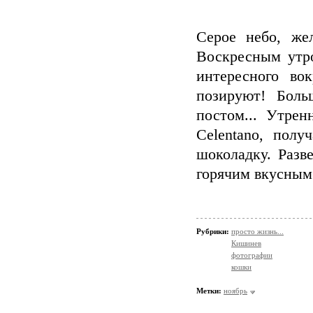
Серое небо, же
Воскресным утро
интересного во
позируют! Боль
постом... Утре
Celentano, пол
шоколадку. Разв
горячим вкусным
Рубрики:
просто жизнь...
Кишинев
фотографии
кошки
Метки:
ноябрь