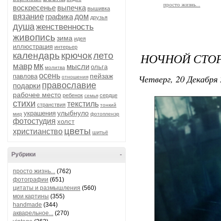
просто жизнь...
воскресенье
выпечка
вышивка
вязание
графика
дом
друзья
душа
женственность
живопись
зима
идея
иллюстрация
интерьер
календарь
крючок
лето
НОЧНОЙ СТОР
мк
мавр
мысли
ольга
молитва
осень
пейзаж
павлова
Четверг, 20 Декабря 
отношения
православие
подарки
рабочее место
ребенок
сердце
семья
стихи
текстиль
странствия
тонкий
улыбнуло
украшения
мир
фотопленэр
фотостудия
холст
цветы
христианство
шитьё
Рубрики
-
просто жизнь...
(762)
фотографии
(651)
цитаты и размышления
(560)
мои картины
(355)
handmade
(344)
акварельное...
(270)