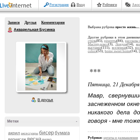
Регистрация
Вход
Рейтинги
Авос
Записи
Друзья
Комментарии
Выбрана рубрика
просто жизнь...
.
Акварельная Бусинка
Другие рубрики в этом дневник
стиль
(85),
рецепты
(84),
рассказы
Мастер-класс
(3),
Лондон
(14),
ко
выставки
(111),
вселенная
(32),
во
colors
(53),
home sweet home
(14),
***
Пятница, 21 Декабря 
Мавр, свернувши
В друзья
заснеженном окне
никакого дела д
говоря - мне тоже!
Метки
-
бисер
бумага
акрил
аксессуары
Рубрики:
цитаты и размышления
весна
вернисаж
видео