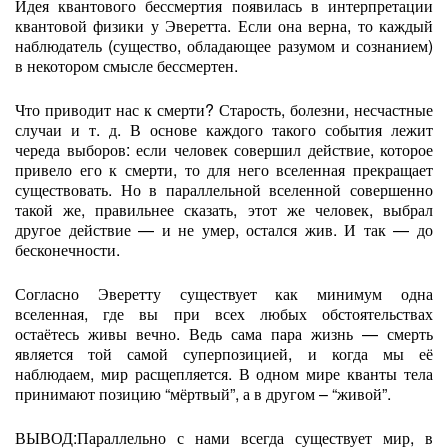
Идея квантового бессмертия появилась в интерпретации
квантовой физики у Эверетта. Если она верна, то каждый
наблюдатель (существо, обладающее разумом и сознанием)
в некотором смысле бессмертен.
Что приводит нас к смерти? Старость, болезни, несчастные
случаи и т. д. В основе каждого такого события лежит
череда выборов: если человек совершил действие, которое
привело его к смерти, то для него вселенная прекращает
существовать. Но в параллельной вселенной совершенно
такой же, правильнее сказать, этот же человек, выбрал
другое действие — и не умер, остался жив. И так — до
бесконечности.
Согласно Эверетту существует как минимум одна
вселенная, где вы при всех любых обстоятельствах
остаётесь живы вечно. Ведь сама пара жизнь — смерть
является той самой суперпозицией, и когда мы её
наблюдаем, мир расщепляется. В одном мире кванты тела
принимают позицию “мёртвый”, а в другом – “живой”.
ВЫВОД:Параллельно с нами всегда существует мир, в