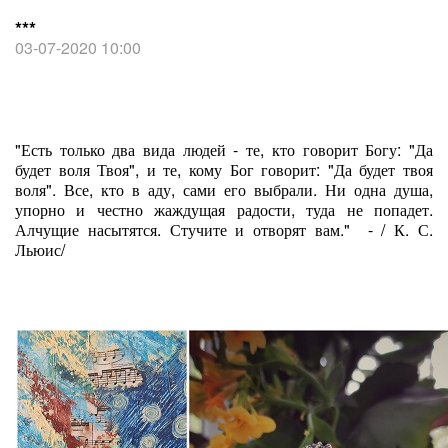
***
03-07-2020 10:00
"Есть только два вида людей - те, кто говорит Богу: "Да
будет воля Твоя", и те, кому Бог говорит: "Да будет твоя
воля". Все, кто в аду, сами его выбрали. Ни одна душа,
упорно и честно жаждущая радости, туда не попадет.
Алчущие насытятся. Стучите и отворят вам." - / К. С.
Льюис/