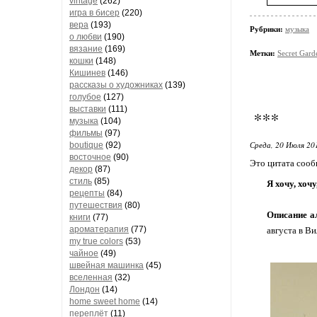
vintage
(262)
игра в бисер
(220)
вера
(193)
Рубрики:
музыка
о любви
(190)
вязание
(169)
Метки:
Secret Gard
кошки
(148)
Кишинев
(146)
рассказы о художниках
(139)
голубое
(127)
выставки
(111)
***
музыка
(104)
фильмы
(97)
Среда, 20 Июля 20
boutique
(92)
восточное
(90)
Это цитата соо
декор
(87)
стиль
(85)
Я хочу, хочу
рецепты
(84)
путешествия
(80)
Описание а
книги
(77)
ароматерапия
(77)
августа в В
my true colors
(53)
чайное
(49)
швейная машинка
(45)
вселенная
(32)
Лондон
(14)
home sweet home
(14)
переплёт
(11)