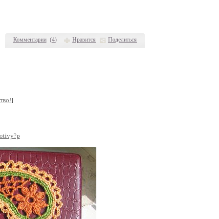
Комментарии
(
4
)
Нравится
Поделиться
тво!
]
motivy?p