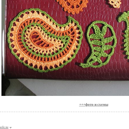
+++фото и схемы
пейсли