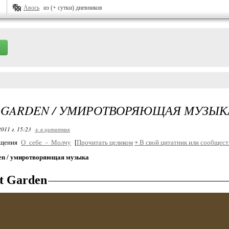
Авось
из (+ сутки) дневников
 GARDEN / УМИРОТВОРЯЮЩАЯ МУЗЫК
2011 г. 15:23
+ в цитатник
бщения
О_себе_-_Молчу
[
Прочитать целиком
+
В свой цитатник или сообщест
den / умиротворяющая музыка
t Garden