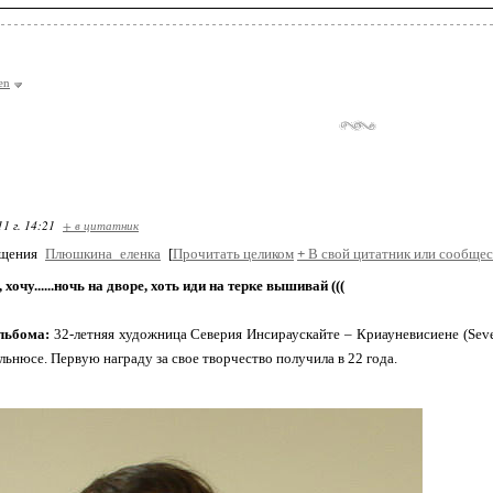
en
11 г. 14:21
+ в цитатник
бщения
Плюшкина_еленка
[
Прочитать целиком
+
В свой цитатник или сообщес
, хочу......ночь на дворе, хоть иди на терке вышивай (((
льбома:
32-летняя художница Северия Инсираускайте – Криауневисиене (Severij
ильнюсе. Первую награду за свое творчество получила в 22 года.