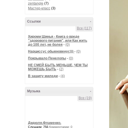
zentangle
(7)
Мастер-класс
(3)
Ссылки
-
Все (117)
Хироми Шинья - Книга о вреде
"здорового питания", или Как жить
до 100 лет, не болея
-
(0)
Нарциссус обыкновенус)))
-
(0)
Покрывало Пенелопы
-
(0)
НЕ СМЕЙ БЫТЬ МЕНЬШЕ, ЧЕМ ТЫ
МОЖЕШЬ БЫТЬ
-
(2)
В защиту миледи
-
(4)
Музыка
-
Все (19)
Дидюля.Фламенко.
Слушали: 756
Комментарии: 0