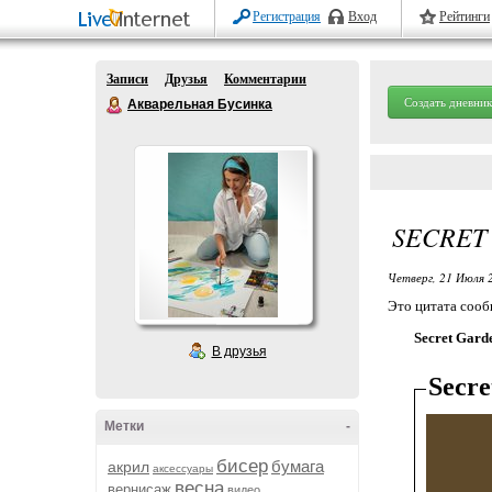
Регистрация
Вход
Рейтинги
Записи
Друзья
Комментарии
Создать дневник
Акварельная Бусинка
SECRET
Четверг, 21 Июля 
Это цитата соо
Secret Gar
В друзья
Secre
Метки
-
бисер
бумага
акрил
аксессуары
весна
вернисаж
видео