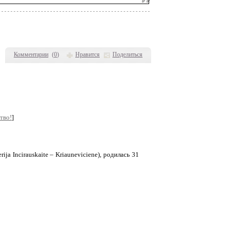
Комментарии
(
0
)
Нравится
Поделиться
тво!
]
a Incirauskaite – Kriauneviciene), родилась 31