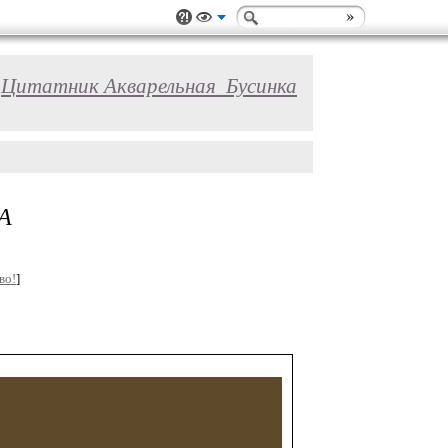
Цитатник Акварельная_Бусинка
А
во!
]