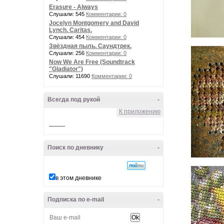
Erasure - Always
Слушали: 545
Комментарии: 0
Jocelyn Montgomery and David
Lynch. Caritas.
Слушали: 454
Комментарии: 0
Звёздная пыль. Саундтрек.
Слушали: 256
Комментарии: 0
Now We Are Free (Soundtrack
"Gladiator")
Слушали: 11690
Комментарии: 0
Всегда под рукой
-
К приложению
--------
Поиск по дневнику
-
в этом дневнике
Подписка по e-mail
-