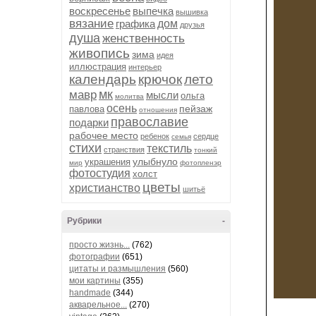
воскресенье
выпечка
вышивка
вязание
графика
дом
друзья
душа
женственность
живопись
зима
идея
иллюстрация
интерьер
календарь
крючок
лето
мк
мавр
мысли
ольга
молитва
осень
пейзаж
павлова
отношения
православие
подарки
рабочее место
ребенок
сердце
семья
стихи
текстиль
странствия
тонкий
улыбнуло
украшения
мир
фотопленэр
фотостудия
холст
цветы
христианство
шитьё
Рубрики
-
просто жизнь...
(762)
фотографии
(651)
цитаты и размышления
(560)
мои картины
(355)
handmade
(344)
акварельное...
(270)