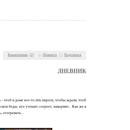
Комментарии
(
2
)
Нравится
Поделиться
ДНЕВНИК
- чтоб в доме кто-то пёк пироги, чтобы ждали, чтоб
вои беды, кто утешит, согреет, накормит... Как же я
 отогревать....