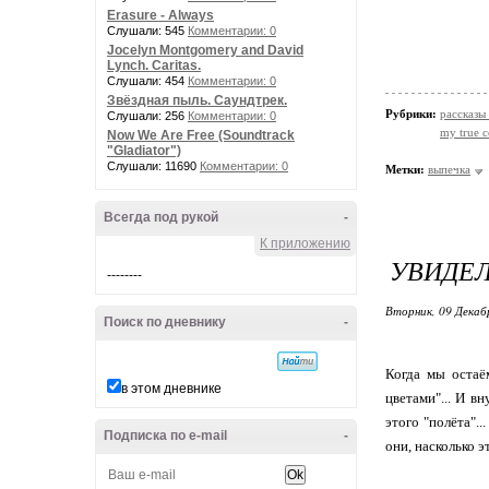
Erasure - Always
Слушали: 545
Комментарии: 0
Jocelyn Montgomery and David
Lynch. Caritas.
Слушали: 454
Комментарии: 0
Звёздная пыль. Саундтрек.
Рубрики:
рассказы
Слушали: 256
Комментарии: 0
my true c
Now We Are Free (Soundtrack
"Gladiator")
Слушали: 11690
Комментарии: 0
Метки:
выпечка
Всегда под рукой
-
К приложению
УВИДЕЛ
--------
Вторник, 09 Декаб
Поиск по дневнику
-
Когда мы остаё
в этом дневнике
цветами"... И в
этого "полёта".
Подписка по e-mail
-
они, насколько э