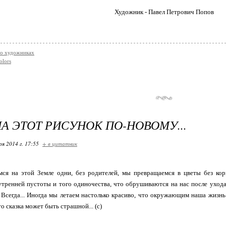
Художник - Павел Петрович Попов
 о художниках
olors
А ЭТОТ РИСУНОК ПО-НОВОМУ...
ря 2014 г. 17:55
+ в цитатник
мся на этой Земле одни, без родителей, мы превращаемся в цветы без ко
нутренней пустоты и того одиночества, что обрушиваются на нас после уход
.. Всегда... Иногда мы летаем настолько красиво, что окружающим наша жизнь
то сказка может быть страшной... (с)