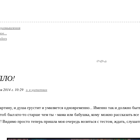
 размышления
ое...
olors
ПЛО!
я 2014 г. 10:29
+ в цитатник
артину, и душа грустит и умиляется одновременно... Именно так и должно быть 
об был кто-то старше чем ты - мама или бабушка, кому можно рассказать все с
 Видимо просто теперь пришла моя очередь возиться с тестом, ждать, слушать,