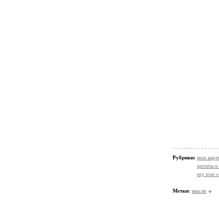
Рубрики:
мои кар
цитаты и
my true c
Метки:
мысли