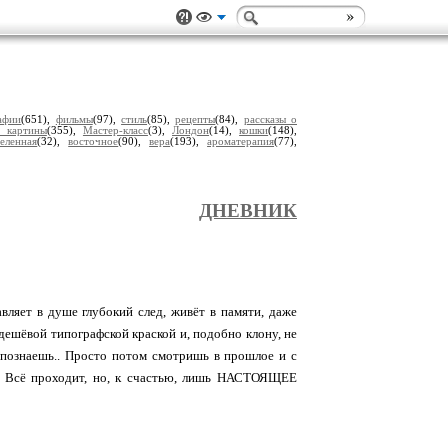
афии
(651),
фильмы
(97),
стиль
(85),
рецепты
(84),
рассказы о
 картины
(355),
Мастер-класс
(3),
Лондон
(14),
кошки
(148),
селенная
(32),
восточное
(90),
вера
(193),
ароматерапия
(77),
ДНЕВНИК
вляет в душе глубокий след, живёт в памяти, даже
 дешёвой типографской краской и, подобно клону, не
аспознаешь.. Просто потом смотришь в прошлое и с
м. Всё проходит, но, к счастью, лишь НАСТОЯЩЕЕ