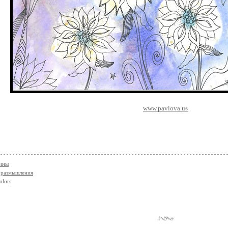
www.pavlova.us
тины
 размышления
olors