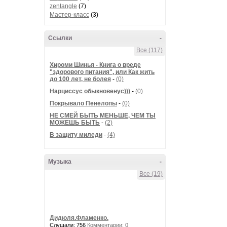
zentangle
(7)
Мастер-класс
(3)
Ссылки
-
Все (117)
Хироми Шинья - Книга о вреде
"здорового питания", или Как жить
до 100 лет, не болея
-
(0)
Нарциссус обыкновенус)))
-
(0)
Покрывало Пенелопы
-
(0)
НЕ СМЕЙ БЫТЬ МЕНЬШЕ, ЧЕМ ТЫ
МОЖЕШЬ БЫТЬ
-
(2)
В защиту миледи
-
(4)
Музыка
-
Все (19)
Дидюля.Фламенко.
Слушали: 756
Комментарии: 0