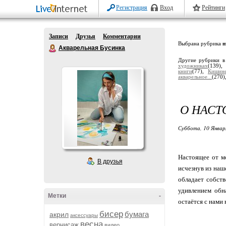
Регистрация
Вход
Рейтинги
Записи
Друзья
Комментарии
Выбрана рубрика
m
Акварельная Бусинка
Другие рубрики в
художниках
(139)
книги
(77),
Кишин
акварельное...
(270)
О НАС
Суббота, 10 Январ
Настоящее от мо
В друзья
исчезнув из наш
обладает собств
удивлением обн
Метки
-
остаётся с нами н
бисер
бумага
акрил
аксессуары
весна
вернисаж
видео