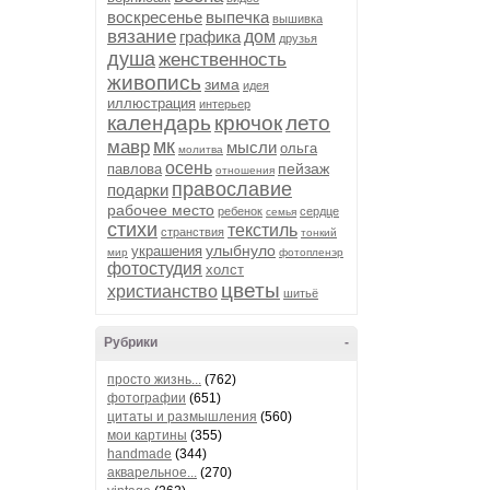
воскресенье
выпечка
вышивка
вязание
графика
дом
друзья
душа
женственность
живопись
зима
идея
иллюстрация
интерьер
календарь
крючок
лето
мк
мавр
мысли
ольга
молитва
осень
пейзаж
павлова
отношения
православие
подарки
рабочее место
ребенок
сердце
семья
стихи
текстиль
странствия
тонкий
улыбнуло
украшения
мир
фотопленэр
фотостудия
холст
цветы
христианство
шитьё
Рубрики
-
просто жизнь...
(762)
фотографии
(651)
цитаты и размышления
(560)
мои картины
(355)
handmade
(344)
акварельное...
(270)