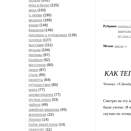
vintage
(262)
игра в бисер
(220)
вера
(193)
о любви
(190)
вязание
(169)
кошки
(148)
Рубрики:
цитаты и
Кишинев
(146)
акварельн
рассказы о художниках
(139)
my true c
голубое
(127)
выставки
(111)
Метки:
мысли
музыка
(104)
фильмы
(97)
boutique
(92)
восточное
(90)
декор
(87)
КАК ТЕ
стиль
(85)
рецепты
(84)
Четверг, 18 Декабр
путешествия
(80)
книги
(77)
ароматерапия
(77)
my true colors
(53)
Смотрю на эту к
чайное
(49)
было уютно. И чт
швейная машинка
(45)
скучаю по этому!
вселенная
(32)
Лондон
(14)
home sweet home
(14)
переплёт
(11)