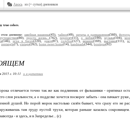
Авось
из (+ сутки) дневников
y true colors
.
 этом дневнике:
швейная машинка
(45),
чайное
(49),
цитаты и размышления
(560),
фотогр
,
путешествия
(80),
просто жизнь...
(762),
переплёт
(11),
о любви
(190),
музыка
(104),
мои
ев
(146),
игра в бисер
(220),
декор
(87),
голубое
(127),
вязание
(169),
выставки
(111),
в
,
zentangle
(7),
vintage
(262),
home sweet home
(14),
handmade
(344),
boutique
(92)
ТОЯЩЕМ
я 2015 г. 10:11
+ в цитатник
рока отличается точно так же как подлинник от фальшивки - оригинал оста
его слоя реальности, а о подделке хочется поскорее забыть - она пачкает руки
енной душой. Но порой морок настолько силён бывает, что сразу его не р
аруживаешь там груду пустой трухи, которая раньше казалась сокровище
авсегда - и здесь, и в Запределье... (с)