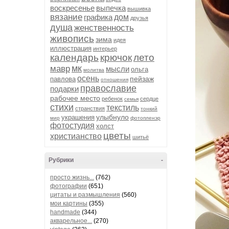
воскресенье
выпечка
вышивка
вязание
графика
дом
друзья
душа
женственность
живопись
зима
идея
иллюстрация
интерьер
календарь
крючок
лето
мк
мавр
мысли
ольга
молитва
осень
пейзаж
павлова
отношения
православие
подарки
рабочее место
ребенок
сердце
семья
стихи
текстиль
странствия
тонкий
улыбнуло
украшения
мир
фотопленэр
фотостудия
холст
цветы
христианство
шитьё
Рубрики
-
просто жизнь...
(762)
фотографии
(651)
цитаты и размышления
(560)
мои картины
(355)
handmade
(344)
акварельное...
(270)