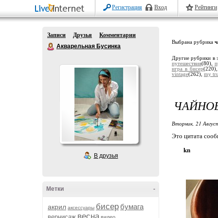
Регистрация
Вход
Рейтинги
Записи
Друзья
Комментарии
Выбрана рубрика
ч
Акварельная Бусинка
Другие рубрики в 
путешествия
(80),
п
игра в бисер
(220)
vintage
(262),
my tru
ЧАЙНОЕ
Вторник, 21 Авгус
Это цитата соо
kn
В друзья
Метки
-
бисер
бумага
акрил
аксессуары
весна
вернисаж
видео