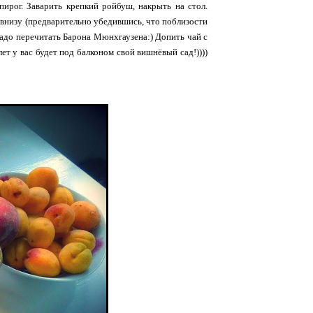
ирог. Заварить крепкий ройбуш, накрыть на стол.
внизу (предварительно убедившись, что поблизости
надо перечитать Барона Мюнхгаузена:) Допить чай с
ет у вас будет под балконом свой вишнёвый сад!))))