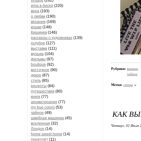
vintage
(262)
игра в бисер
(220)
вера
(193)
о любви
(190)
вязание
(169)
кошки
(148)
Кишинев
(146)
рассказы о художниках
(139)
голубое
(127)
выставки
(111)
музыка
(104)
фильмы
(97)
boutique
(92)
Рубрики:
вязание
восточное
(90)
чайное
декор
(87)
стиль
(85)
Метки:
спицы
рецепты
(84)
путешествия
(80)
книги
(77)
ароматерапия
(77)
my true colors
(53)
КАК ВЫ
чайное
(49)
швейная машинка
(45)
вселенная
(32)
Четверг, 02 Июля 
Лондон
(14)
home sweet home
(14)
переплёт
(11)