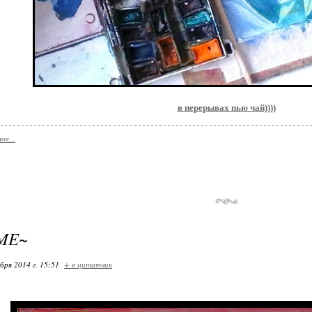
в перерывах пью чай))))
ое...
IME~
бря 2014 г. 15:51
+ в цитатник