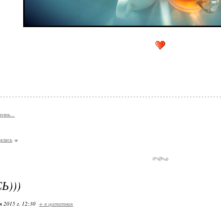
знь...
алась
Ь)))
я 2015 г. 12:30
+ в цитатник