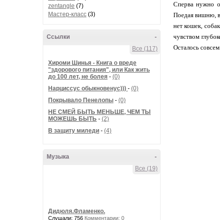
Сперва нужно о
zentangle
(7)
Мастер-класс
(3)
Поедая вишню, в
нет кошек, соба
чувством глубок
Ссылки
-
Осталось совсем 
Все (117)
Хироми Шинья - Книга о вреде
"здорового питания", или Как жить
до 100 лет, не болея
-
(0)
Нарциссус обыкновенус)))
-
(0)
Покрывало Пенелопы
-
(0)
НЕ СМЕЙ БЫТЬ МЕНЬШЕ, ЧЕМ ТЫ
МОЖЕШЬ БЫТЬ
-
(2)
В защиту миледи
-
(4)
Музыка
-
Все (19)
Дидюля.Фламенко.
Слушали: 756
Комментарии: 0