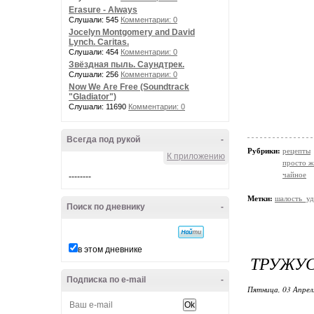
Erasure - Always
Слушали: 545
Комментарии: 0
Jocelyn Montgomery and David
Lynch. Caritas.
Слушали: 454
Комментарии: 0
Звёздная пыль. Саундтрек.
Слушали: 256
Комментарии: 0
Now We Are Free (Soundtrack
"Gladiator")
Слушали: 11690
Комментарии: 0
Всегда под рукой
-
Рубрики:
рецепты
К приложению
просто жи
чайное
--------
Метки:
шалость_уд
Поиск по дневнику
-
в этом дневнике
ТРУЖУС
Подписка по e-mail
-
Пятница, 03 Апрел