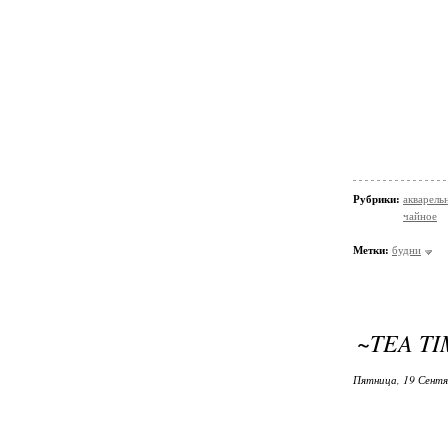
Рубрики:
акварельн
чайное
Метки:
будни
~TEA T
Пятница, 19 Сентя