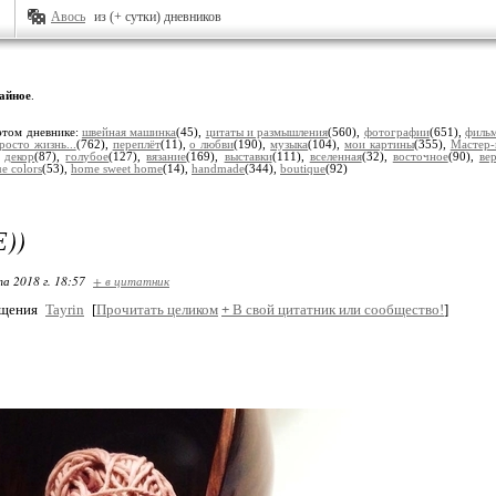
Авось
из (+ сутки) дневников
айное
.
этом дневнике:
швейная машинка
(45),
цитаты и размышления
(560),
фотографии
(651),
филь
росто жизнь...
(762),
переплёт
(11),
о любви
(190),
музыка
(104),
мои картины
(355),
Мастер-
,
декор
(87),
голубое
(127),
вязание
(169),
выставки
(111),
вселенная
(32),
восточное
(90),
ве
e colors
(53),
home sweet home
(14),
handmade
(344),
boutique
(92)
))
та 2018 г. 18:57
+ в цитатник
бщения
Tayrin
[
Прочитать целиком
+
В свой цитатник или сообщество!
]