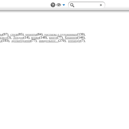
мы
(97),
стиль
(85),
рецепты
(84),
рассказы о художниках
(139),
класс
(3),
Лондон
(14),
кошки
(148),
книги
(77),
Кишинев
(146),
ра
(193),
ароматерапия
(77),
акварельное...
(270),
zentangle
(7),