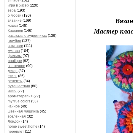
vintage
(262)
игра в бисер
(220)
вера
(193)
о любви
(190)
Вязан
вязание
(169)
кошки
(148)
Мастер клас
Кишинев
(146)
рассказы о художниках
(139)
голубое
(127)
выставки
(111)
музыка
(104)
фильмы
(97)
boutique
(92)
восточное
(90)
декор
(87)
стиль
(85)
рецепты
(84)
путешествия
(80)
книги
(77)
ароматерапия
(77)
my true colors
(53)
чайное
(49)
швейная машинка
(45)
вселенная
(32)
Лондон
(14)
home sweet home
(14)
переплёт
(11)