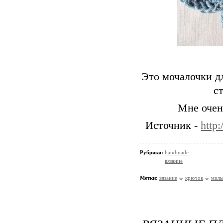
Это мочалочки д
с
Мне очен
Источник -
http
Рубрики:
handmade
вязание
Метки:
вязание
крючок
милы