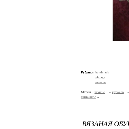
Рубрики:
handmade
vintage
вязание
Метки:
вязание
кружево
винтажное
ВЯЗАНАЯ ОБУ