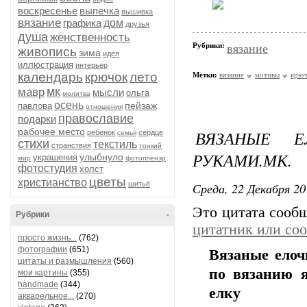
воскресенье
выпечка
вышивка
вязание
графика
дом
друзья
душа
женственность
Рубрики:
вязание
живопись
зима
идея
иллюстрация
интерьер
календарь
крючок
лето
Метки:
вязание
мотивы
крюч
мк
мавр
мысли
ольга
молитва
осень
пейзаж
павлова
отношения
православие
подарки
рабочее место
ВЯЗАНЫЕ 
ребенок
сердце
семья
стихи
текстиль
странствия
тонкий
РУКАМИ.МК.
улыбнуло
украшения
мир
фотопленэр
фотостудия
холст
цветы
христианство
шитьё
Среда, 22 Декабря 20
Это цитата соо
Рубрики
-
цитатник или со
просто жизнь...
(762)
фотографии
(651)
Вязаные елоч
цитаты и размышления
(560)
по вязанию 
мои картины
(355)
handmade
(344)
елку
акварельное...
(270)