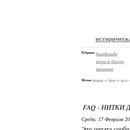
историческ
Рубрики:
handmade
игра в бисер
вязание
Метки:
вязание
бисер
жгут
FAQ - НИТКИ
Среда, 17 Февраля 20
Это цитата сооб