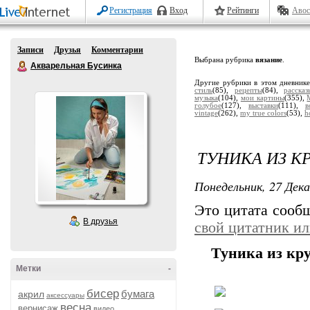
Регистрация
Вход
Рейтинги
Авос
Записи
Друзья
Комментарии
Выбрана рубрика
вязание
.
Акварельная Бусинка
Другие рубрики в этом дневник
стиль
(85),
рецепты
(84),
расска
музыка
(104),
мои картины
(355),
голубое
(127),
выставки
(111),
в
vintage
(262),
my true colors
(53),
h
ТУНИКА ИЗ К
Понедельник, 27 Дека
Это цитата соо
В друзья
свой цитатник и
Туника из кр
Метки
-
бисер
бумага
акрил
аксессуары
весна
вернисаж
видео