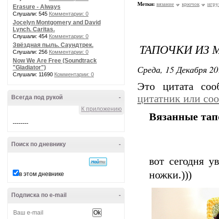
Метки:
вязание
крючок
игру
Erasure - Always
Слушали: 545
Комментарии: 0
Jocelyn Montgomery and David
Lynch. Caritas.
Слушали: 454
Комментарии: 0
ТАПОЧКИ ИЗ 
Звёздная пыль. Саундтрек.
Слушали: 256
Комментарии: 0
Now We Are Free (Soundtrack
Среда, 15 Декабря 20
"Gladiator")
Слушали: 11690
Комментарии: 0
Это цитата со
цитатник или со
Всегда под рукой
-
К приложению
Вязанные тап
--------
Поиск по дневнику
-
вот сегодня у
ножки.)))
в этом дневнике
Подписка по e-mail
-