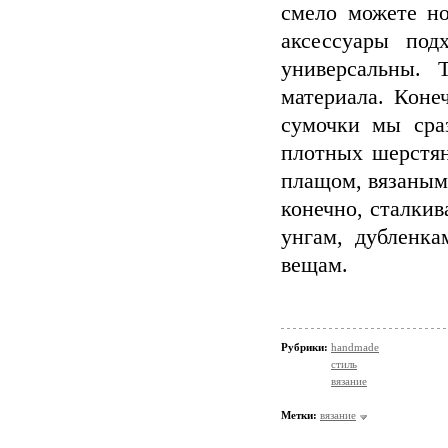
смело можете но
аксессуары под
универсальны. 
материала. Коне
сумочки мы сра
плотных шерстян
плащом, вязаным
конечно, сталкив
унгам, дубленк
вещам.
Рубрики:
handmade
стиль
вязание
Метки:
вязание