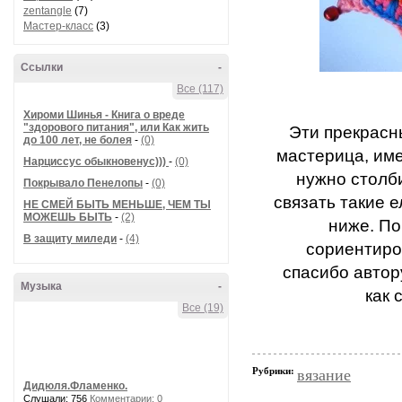
zentangle
(7)
Мастер-класс
(3)
Ссылки
-
Все (117)
Хироми Шинья - Книга о вреде
"здорового питания", или Как жить
Эти прекрасн
до 100 лет, не болея
-
(0)
мастерица, им
Нарциссус обыкновенус)))
-
(0)
нужно столб
Покрывало Пенелопы
-
(0)
связать такие 
НЕ СМЕЙ БЫТЬ МЕНЬШЕ, ЧЕМ ТЫ
МОЖЕШЬ БЫТЬ
-
(2)
ниже. П
В защиту миледи
-
(4)
сориентиров
спасибо авто
Музыка
-
как 
Все (19)
Рубрики:
вязание
Дидюля.Фламенко.
Слушали: 756
Комментарии: 0