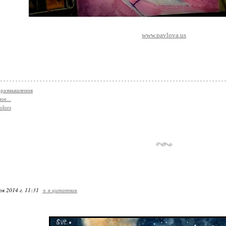
www.pavlova.us
 размышления
ое...
olors
ря 2014 г. 11:31
+ в цитатник