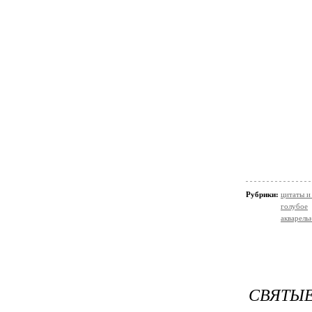
Рубрики:
цитаты и
голубое
акварельн
СВЯТЫЕ