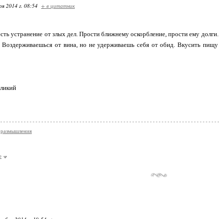
ря 2014 г. 08:54
+ в цитатник
сть устранение от злых дел. Прости ближнему оскорбление, прости ему долги. "
. Воздерживаешься от вина, но не удерживаешь себя от обид. Вкусить пищу
еликий
 размышления
е