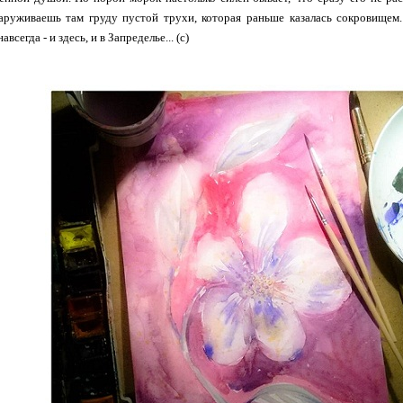
аруживаешь там груду пустой трухи, которая раньше казалась сокровище
авсегда - и здесь, и в Запределье... (с)