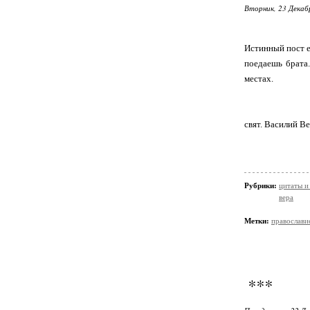
Вторник, 23 Декаб
Истинный пост е
поедаешь брата
местах.
свят. Василий В
Рубрики:
цитаты и
вера
Метки:
православи
***