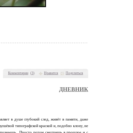
Комментарии
(
3
)
Нравится
Поделиться
ДНЕВНИК
вляет в душе глубокий след, живёт в памяти, даже
 дешёвой типографской краской и, подобно клону, не
аспознаешь.. Просто потом смотришь в прошлое и с