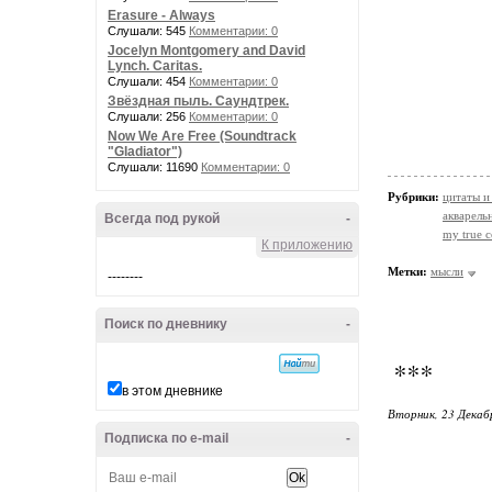
Erasure - Always
Слушали: 545
Комментарии: 0
Jocelyn Montgomery and David
Lynch. Caritas.
Слушали: 454
Комментарии: 0
Звёздная пыль. Саундтрек.
Слушали: 256
Комментарии: 0
Now We Are Free (Soundtrack
"Gladiator")
Слушали: 11690
Комментарии: 0
Рубрики:
цитаты и
акварельн
Всегда под рукой
-
my true c
К приложению
Метки:
мысли
--------
Поиск по дневнику
-
***
в этом дневнике
Вторник, 23 Декаб
Подписка по e-mail
-