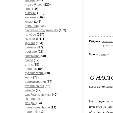
vintage
(262)
игра в бисер
(220)
вера
(193)
о любви
(190)
вязание
(169)
кошки
(148)
Кишинев
(146)
рассказы о художниках
(139)
голубое
(127)
выставки
(111)
Рубрики:
цитаты и
музыка
(104)
просто жи
фильмы
(97)
boutique
(92)
Метки:
цветы
восточное
(90)
декор
(87)
стиль
(85)
рецепты
(84)
путешествия
(80)
О НАС
книги
(77)
ароматерапия
(77)
my true colors
(53)
Суббота, 10 Январ
чайное
(49)
швейная машинка
(45)
вселенная
(32)
Настоящее от мо
Лондон
(14)
исчезнув из наш
home sweet home
(14)
переплёт
(11)
обладает собств