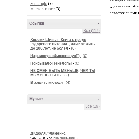
zentangle
(7)
удивлением обн
Мастер-класс
(3)
остаётся с нами н
Ссылки
-
Все (117)
Хироми Шинья - Книга о вреде
"здорового питания", или Как жить
до 100 лет, не болея
-
(0)
Нарциссус обыкновенус)))
-
(0)
Покрывало Пенелопы
-
(0)
НЕ СМЕЙ БЫТЬ МЕНЬШЕ, ЧЕМ ТЫ
МОЖЕШЬ БЫТЬ
-
(2)
В защиту миледи
-
(4)
Музыка
-
Все (19)
Дидюля.Фламенко.
Слушали: 756
Комментарии: 0