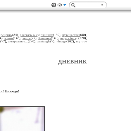
,
рецепты
(84),
рассказы о художниках
(139),
путешествия
(80),
4),
кошки
(148),
книги
(77),
Кишинев
(146),
игра в бисер
(220),
я
(77),
акварельное...
(270),
zentangle
(7),
vintage
(262),
my true
ДНЕВНИК
ши! Никогда!