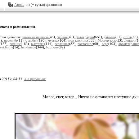
Авось
из (+ сутки) дневников
итаты и размышления
.
этом дневнике:
швейная машинка
(45),
чайное
(49),
фотографии
(651),
фильмы
(97),
стиль
(85)
2),
переплёт
(11),
о любви
(190),
музыка
(104),
мои картины
(355),
Мастер-класс
(3),
Лондон
(1
(127),
вязание
(169),
выставки
(111),
вселенная
(32),
восточное
(90),
вера
(193),
ароматерапи
eet home
(14),
handmade
(344),
boutique
(92)
я 2015 г. 08:53
+ в цитатник
Мороз, снег, ветер... Ничто не остановит цветущие ду