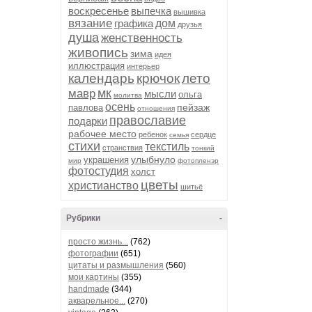
воскресенье
выпечка
вышивка
вязание
графика
дом
друзья
душа
женственность
живопись
зима
идея
иллюстрация
интерьер
календарь
крючок
лето
мк
мавр
мысли
ольга
молитва
осень
пейзаж
павлова
отношения
православие
подарки
рабочее место
ребенок
сердце
семья
стихи
текстиль
странствия
тонкий
улыбнуло
украшения
мир
фотопленэр
фотостудия
холст
цветы
христианство
шитьё
Рубрики
-
просто жизнь...
(762)
фотографии
(651)
цитаты и размышления
(560)
мои картины
(355)
handmade
(344)
акварельное...
(270)