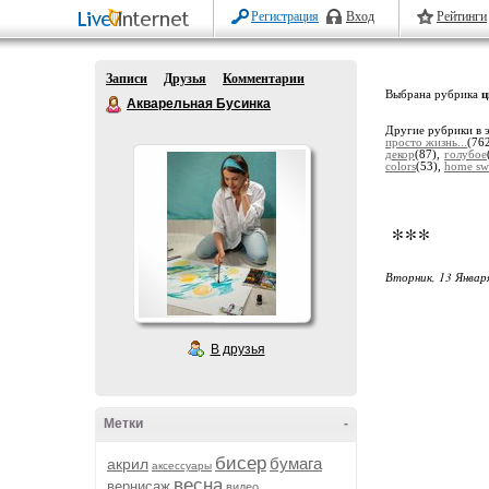
Регистрация
Вход
Рейтинги
Записи
Друзья
Комментарии
Выбрана рубрика
ц
Акварельная Бусинка
Другие рубрики в 
просто жизнь...
(76
декор
(87),
голубое
colors
(53),
home sw
***
Вторник, 13 Январ
В друзья
Метки
-
бисер
бумага
акрил
аксессуары
весна
вернисаж
видео