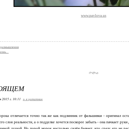
www.pavlova.us
 размышления
знь...
ТОЯЩЕМ
я 2015 г. 10:11
+ в цитатник
рока отличается точно так же как подлинник от фальшивки - оригинал оста
его слоя реальности, а о подделке хочется поскорее забыть - она пачкает руки
енной душой. Но порой морок настолько силён бывает, что сразу его не р