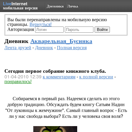
Live
Internet
Дневники
Личка
мобильная версия
Вы были перенаправлены на мобильную версию
страницы.
Вернуться!
Авторизация
Дневник
Акварельная_Бусинка
Лента друзей
-
Дневник
-
Полная версия
Сегодня первое собрание книжного клуба.
01-04-2010 12:39
к комментариям
-
к полной версии
-
понравилось!
Собираемся в первый раз. Надеемся сделать из этого
добрую традицию. Обсуждать будем книгу Сатьям Надин
"От луковицы к жемчужине". Самый главный вопрос - Есть
ли у нас свобода выбора? Есть ли у человека своя воля?