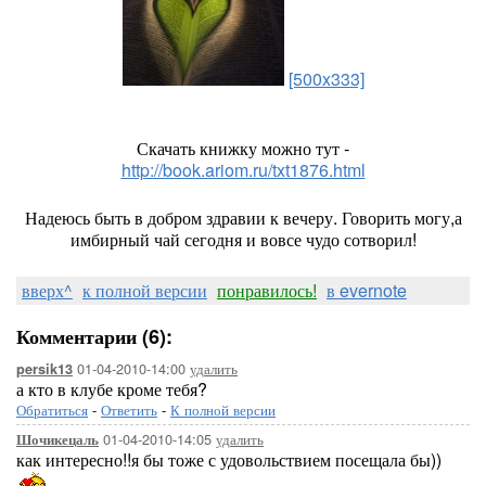
[500x333]
Скачать книжку можно тут -
http://book.ariom.ru/txt1876.html
Надеюсь быть в добром здравии к вечеру. Говорить могу,а
имбирный чай сегодня и вовсе чудо сотворил!
вверх^
к полной версии
понравилось!
в evernote
Комментарии (6):
01-04-2010-14:00
удалить
persik13
а кто в клубе кроме тебя?
Обратиться
-
Ответить
-
К полной версии
01-04-2010-14:05
удалить
Шочикецаль
как интересно!!я бы тоже с удовольствием посещала бы))