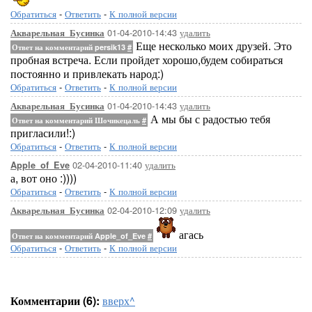
Обратиться
-
Ответить
-
К полной версии
01-04-2010-14:43
удалить
Акварельная_Бусинка
Еще несколько моих друзей. Это
Ответ на комментарий persik13
#
пробная встреча. Если пройдет хорошо,будем собираться
постоянно и привлекать народ:)
Обратиться
-
Ответить
-
К полной версии
01-04-2010-14:43
удалить
Акварельная_Бусинка
А мы бы с радостью тебя
Ответ на комментарий Шочикецаль
#
пригласили!:)
Обратиться
-
Ответить
-
К полной версии
02-04-2010-11:40
удалить
Apple_of_Eve
а, вот оно :))))
Обратиться
-
Ответить
-
К полной версии
02-04-2010-12:09
удалить
Акварельная_Бусинка
агась
Ответ на комментарий Apple_of_Eve
#
Обратиться
-
Ответить
-
К полной версии
Комментарии (6):
вверх^