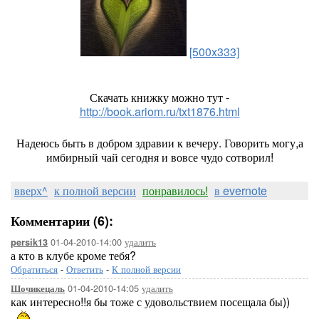
[500x333]
Скачать книжку можно тут -
http://book.ariom.ru/txt1876.html
Надеюсь быть в добром здравии к вечеру. Говорить могу,а
имбирный чай сегодня и вовсе чудо сотворил!
вверх^
к полной версии
понравилось!
в evernote
Комментарии (6):
01-04-2010-14:00
удалить
persik13
а кто в клубе кроме тебя?
Обратиться
-
Ответить
-
К полной версии
01-04-2010-14:05
удалить
Шочикецаль
как интересно!!я бы тоже с удовольствием посещала бы))