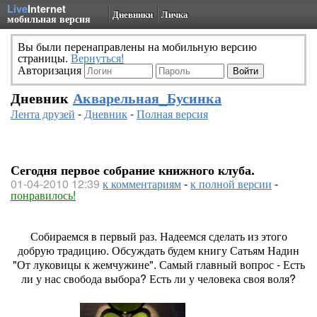
Live
Internet
Дневники
Личка
мобильная версия
Вы были перенаправлены на мобильную версию
страницы.
Вернуться!
Авторизация
Дневник
Акварельная_Бусинка
Лента друзей
-
Дневник
-
Полная версия
Сегодня первое собрание книжного клуба.
01-04-2010 12:39
к комментариям
-
к полной версии
-
понравилось!
Собираемся в первый раз. Надеемся сделать из этого
добрую традицию. Обсуждать будем книгу Сатьям Надин
"От луковицы к жемчужине". Самый главный вопрос - Есть
ли у нас свобода выбора? Есть ли у человека своя воля?