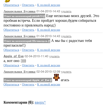
Обратиться
-
Ответить
-
К полной версии
01-04-2010-14:43
удалить
Акварельная_Бусинка
Еще несколько моих друзей. Это
Ответ на комментарий persik13
#
пробная встреча. Если пройдет хорошо,будем собираться
постоянно и привлекать народ:)
Обратиться
-
Ответить
-
К полной версии
01-04-2010-14:43
удалить
Акварельная_Бусинка
А мы бы с радостью тебя
Ответ на комментарий Шочикецаль
#
пригласили!:)
Обратиться
-
Ответить
-
К полной версии
02-04-2010-11:40
удалить
Apple_of_Eve
а, вот оно :))))
Обратиться
-
Ответить
-
К полной версии
02-04-2010-12:09
удалить
Акварельная_Бусинка
агась
Ответ на комментарий Apple_of_Eve
#
Обратиться
-
Ответить
-
К полной версии
Комментарии (6):
вверх^