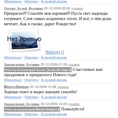
Обратиться
-
Ответить
-
К полной версии
25-12-2009-20:40
удалить
Логово_Белой_Волчицы
Прекрасно!!! Спасибо моя хорошая!!! Пусть свет надежды
согревает, Слов самых искренних тепло, И всё, о чём душа
мечтает, Как в сказке, дарит Рождество!
[500x411]
Обратиться
-
Ответить
-
К полной версии
25-12-2009-21:09
удалить
Акварельная_Бусинка
Счастливых вам
Ответ на комментарий Логово_Белой_Волчицы
#
праздников и прекрасного Нового года!
Обратиться
-
Ответить
-
К полной версии
30-12-2009-12:08
удалить
Monro-Designs
Хорошо поют и видео хорошее спасибо!
Обратиться
-
Ответить
-
К полной версии
30-12-2009-14:20
удалить
Акварельная_Бусинка
Пожалуйста!
Ответ на комментарий Monro-Designs
#
Обратиться
-
Ответить
-
К полной версии