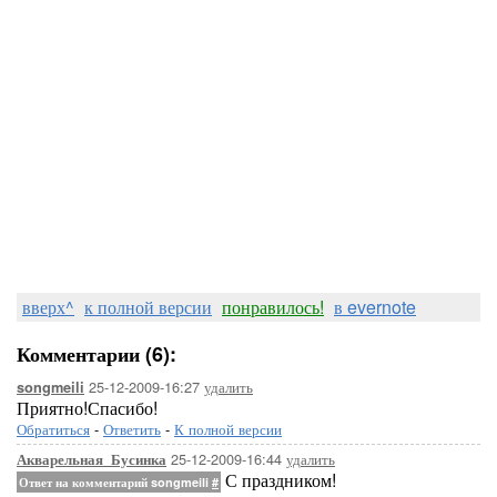
вверх^
к полной версии
понравилось!
в evernote
Комментарии (6):
25-12-2009-16:27
удалить
songmeili
Приятно!Спасибо!
Обратиться
-
Ответить
-
К полной версии
25-12-2009-16:44
удалить
Акварельная_Бусинка
С праздником!
Ответ на комментарий songmeili
#