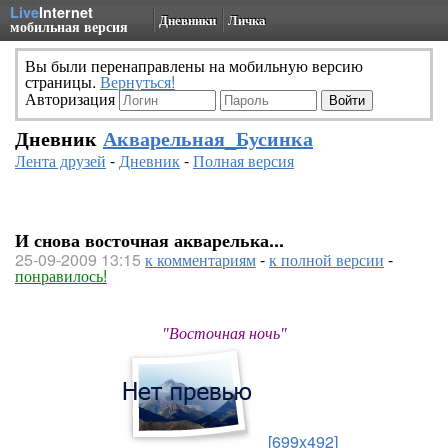
Live
Internet
Дневники
Личка
мобильная версия
Вы были перенаправлены на мобильную версию
страницы.
Вернуться!
Авторизация
Дневник
Акварельная_Бусинка
Лента друзей
-
Дневник
-
Полная версия
И снова восточная акварелька...
25-09-2009 13:15
к комментариям
-
к полной версии
-
понравилось!
"Восточная ночь"
[699x492]