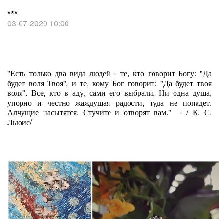
***
03-07-2020 10:00
"Есть только два вида людей - те, кто говорит Богу: "Да
будет воля Твоя", и те, кому Бог говорит: "Да будет твоя
воля". Все, кто в аду, сами его выбрали. Ни одна душа,
упорно и честно жаждущая радости, туда не попадет.
Алчущие насытятся. Стучите и отворят вам." - / К. С.
Льюис/