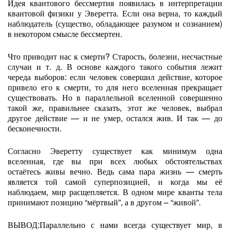
Идея квантового бессмертия появилась в интерпретации
квантовой физики у Эверетта. Если она верна, то каждый
наблюдатель (существо, обладающее разумом и сознанием)
в некотором смысле бессмертен.
Что приводит нас к смерти? Старость, болезни, несчастные
случаи и т. д. В основе каждого такого события лежит
череда выборов: если человек совершил действие, которое
привело его к смерти, то для него вселенная прекращает
существовать. Но в параллельной вселенной совершенно
такой же, правильнее сказать, этот же человек, выбрал
другое действие — и не умер, остался жив. И так — до
бесконечности.
Согласно Эверетту существует как минимум одна
вселенная, где вы при всех любых обстоятельствах
остаётесь живы вечно. Ведь сама пара жизнь — смерть
является той самой суперпозицией, и когда мы её
наблюдаем, мир расщепляется. В одном мире кванты тела
принимают позицию “мёртвый”, а в другом – “живой”.
ВЫВОД:Параллельно с нами всегда существует мир, в