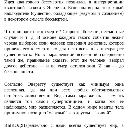
Идея квантового бессмертия появилась в интерпретации
квантовой физики у Эверетта. Если она верна, то каждый
наблюдатель (существо, обладающее разумом и сознанием)
в некотором смысле бессмертен.
Что приводит нас к смерти? Старость, болезни, несчастные
случаи и т. д. В основе каждого такого события лежит
череда выборов: если человек совершил действие, которое
привело его к смерти, то для него вселенная прекращает
существовать. Но в параллельной вселенной совершенно
такой же, правильнее сказать, этот же человек, выбрал
другое действие — и не умер, остался жив. И так — до
бесконечности.
Согласно Эверетту существует как минимум одна
вселенная, где вы при всех любых обстоятельствах
остаётесь живы вечно. Ведь сама пара жизнь — смерть
является той самой суперпозицией, и когда мы её
наблюдаем, мир расщепляется. В одном мире кванты тела
принимают позицию “мёртвый”, а в другом – “живой”.
ВЫВОД:Параллельно с нами всегда существует мир, в