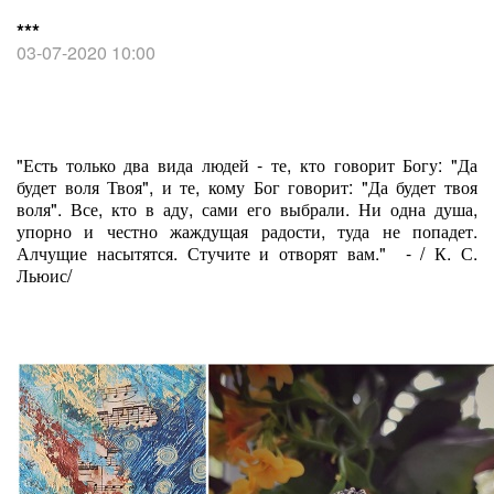
***
03-07-2020 10:00
"Есть только два вида людей - те, кто говорит Богу: "Да
будет воля Твоя", и те, кому Бог говорит: "Да будет твоя
воля". Все, кто в аду, сами его выбрали. Ни одна душа,
упорно и честно жаждущая радости, туда не попадет.
Алчущие насытятся. Стучите и отворят вам." - / К. С.
Льюис/