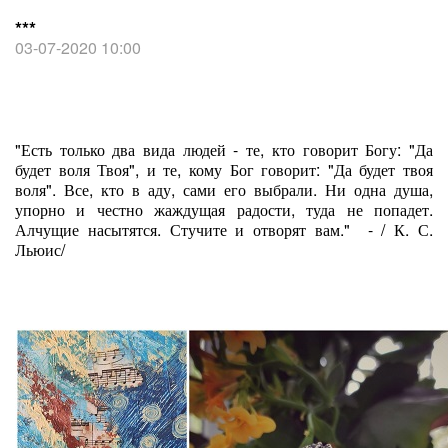
***
03-07-2020 10:00
"Есть только два вида людей - те, кто говорит Богу: "Да
будет воля Твоя", и те, кому Бог говорит: "Да будет твоя
воля". Все, кто в аду, сами его выбрали. Ни одна душа,
упорно и честно жаждущая радости, туда не попадет.
Алчущие насытятся. Стучите и отворят вам." - / К. С.
Льюис/