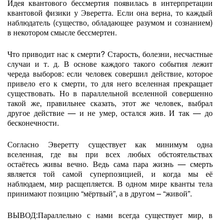
Идея квантового бессмертия появилась в интерпретации
квантовой физики у Эверетта. Если она верна, то каждый
наблюдатель (существо, обладающее разумом и сознанием)
в некотором смысле бессмертен.
Что приводит нас к смерти? Старость, болезни, несчастные
случаи и т. д. В основе каждого такого события лежит
череда выборов: если человек совершил действие, которое
привело его к смерти, то для него вселенная прекращает
существовать. Но в параллельной вселенной совершенно
такой же, правильнее сказать, этот же человек, выбрал
другое действие — и не умер, остался жив. И так — до
бесконечности.
Согласно Эверетту существует как минимум одна
вселенная, где вы при всех любых обстоятельствах
остаётесь живы вечно. Ведь сама пара жизнь — смерть
является той самой суперпозицией, и когда мы её
наблюдаем, мир расщепляется. В одном мире кванты тела
принимают позицию “мёртвый”, а в другом – “живой”.
ВЫВОД:Параллельно с нами всегда существует мир, в