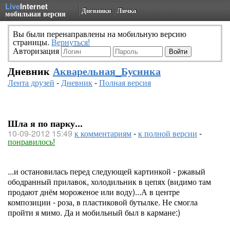
Live
Internet
Дневники
Личка
мобильная версия
Вы были перенаправлены на мобильную версию
страницы.
Вернуться!
Авторизация
Дневник
Акварельная_Бусинка
Лента друзей
-
Дневник
-
Полная версия
Шла я по парку...
10-09-2012 15:49
к комментариям
-
к полной версии
-
понравилось!
...и остановилась перед следующей картинкой - ржавый
ободранный прилавок, холодильник в цепях (видимо там
продают днём мороженое или воду)...А в центре
композиции - роза, в пластиковой бутылке. Не смогла
пройти я мимо. Да и мобильный был в кармане:)