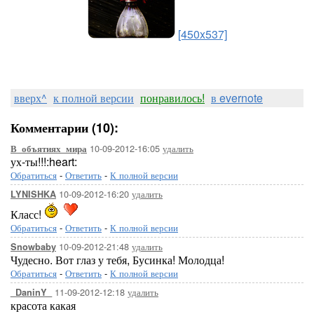
[450x537]
вверх^
к полной версии
понравилось!
в evernote
Комментарии (10):
10-09-2012-16:05
удалить
В_объятиях_мира
ух-ты!!!:heart:
Обратиться
-
Ответить
-
К полной версии
10-09-2012-16:20
удалить
LYNISHKA
Класс!
Обратиться
-
Ответить
-
К полной версии
10-09-2012-21:48
удалить
Snowbaby
Чудесно. Вот глаз у тебя, Бусинка! Молодца!
Обратиться
-
Ответить
-
К полной версии
11-09-2012-12:18
удалить
_DaninY_
красота какая