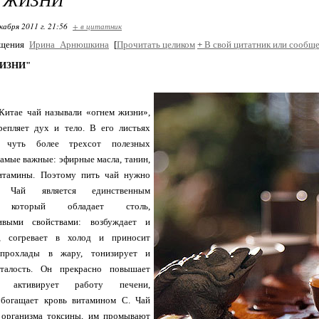
кабря 2011 г. 21:56
+ в цитатник
бщения
Ирина_Арнюшкина
[
Прочитать целиком
+
В свой цитатник или сообще
ИЗНИ"
Китае чай называли «огнем жизни»,
репляет дух и тело. В его листьях
я чуть более трехсот полезных
самые важные: эфирные масла, танин,
итамины. Поэтому пить чай нужно
. Чай является единственным
, который обладает столь,
ивыми свойствами: возбуждает и
т, согревает в холод и приносит
прохлады в жару, тонизирует и
талость. Он прекрасно повышает
н, активирует работу печени,
 обогащает кровь витамином С. Чай
 организма токсины, им промывают