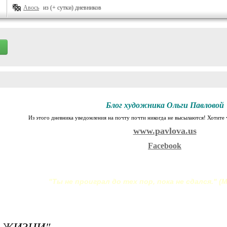
Авось
из (+ сутки) дневников
Блог художника Ольги Павловой
Из этого дневника уведомления на почту почти никогда не высылаются! Хотите ч
www.pavlova.us
Facebook
"Ты не проиграл до тех пор, пока не сдался." (
 ЖИЗНИ"