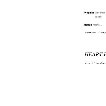
Рубрики:
handmad
кошки
Метки:
газеты
Понравилось:
4 польз
HEART 
Среда, 21 Декабря 