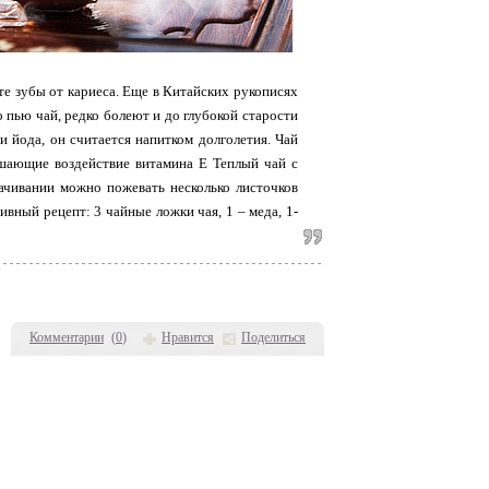
ете зубы от кариеса. Еще в Китайских рукописях
о пью чай, редко болеют и до глубокой старости
и йода, он считается напитком долголетия. Чай
ышающие воздействие витамина Е Теплый чай с
ачивании можно пожевать несколько листочков
вный рецепт: 3 чайные ложки чая, 1 – меда, 1-
Комментарии
(
0
)
Нравится
Поделиться