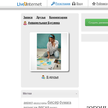
Регистрация
Вход
Рейтинги
Записи
Друзья
Комментарии
Создать дневник
Акварельная Бусинка
В друзья
Метки
-
бисер
бумага
акрил
аксессуары
"ОГОНЬ
весна
вернисаж
видео