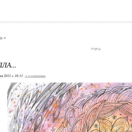
мк
ЛА...
ря 2011 г. 16:31
+ в цитатник