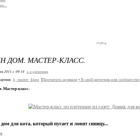
тины
ое...
Н ДОМ. МАСТЕР-КЛАСС.
ря 2011 г. 09:14
+ в цитатник
бщения
lj_master_klass
[
Прочитать целиком
+
В свой цитатник или сообщество
. Мастер-класс.
т дом для кота, который пугает и ловит синицу...
ее