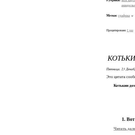
Рубрики:
мои кар
акварельн
Метки:
графика
Процитировано
1 раз
КОТЬКИ
Пятница, 23 Декаб
Это цитата соо
Котькин дом
1. Во
Читать дал