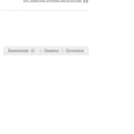
http://master-klass.livejournal.com/405696.html
Комментарии
(
2
)
Нравится
Поделиться