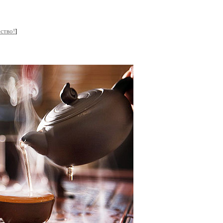
ство!
]