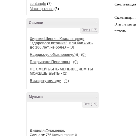
zentangle
(7)
Скользящая
Мастер-класс
(3)
Скользящая п
Ссылки
-
Эта петля д
Все (117)
петель.
Хироми Шинья - Книга о вреде
"здорового питания", или Как жить
до 100 лет, не болея
-
(0)
Нарциссус обыкновенус)))
-
(0)
Покрывало Пенелопы
-
(0)
НЕ СМЕЙ БЫТЬ МЕНЬШЕ, ЧЕМ ТЫ
МОЖЕШЬ БЫТЬ
-
(2)
В защиту миледи
-
(4)
Музыка
-
Все (19)
Дидюля.Фламенко.
Слушали: 756
Комментарии: 0