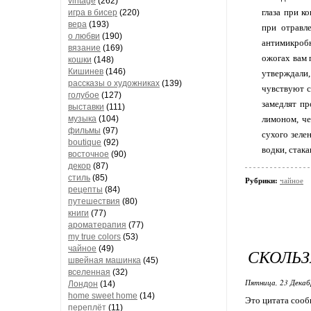
vintage
(262)
глаза при к
игра в бисер
(220)
вера
(193)
при отравл
о любви
(190)
антимикроб
вязание
(169)
ожогах вам 
кошки
(148)
Кишинев
(146)
утверждали,
рассказы о художниках
(139)
чувствуют с
голубое
(127)
замедлят пр
выставки
(111)
музыка
(104)
лимоном, че
фильмы
(97)
сухого зеле
boutique
(92)
водки, стак
восточное
(90)
декор
(87)
стиль
(85)
Рубрики:
чайное
рецепты
(84)
путешествия
(80)
книги
(77)
ароматерапия
(77)
my true colors
(53)
чайное
(49)
СКОЛЬЗ
швейная машинка
(45)
вселенная
(32)
Пятница, 23 Декаб
Лондон
(14)
home sweet home
(14)
Это цитата соо
переплёт
(11)