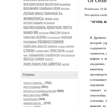
воскресенье
выпечка
вышивка
вязание
графика
дом
друзья
Понедельник, 26 Де
душа
женственность
Это цитата соо
живопись
зима
идея
"ОГОНЬ Ж
иллюстрация
интерьер
календарь
крючок
лето
мк
мавр
мысли
ольга
молитва
осень
пейзаж
павлова
отношения
В Древнем 
православие
подарки
который ук
рабочее место
ребенок
сердце
семья
содержатс
стихи
текстиль
странствия
тонкий
элементов, 
улыбнуло
украшения
мир
фотопленэр
фотостудия
кофеин и в
холст
цветы
христианство
ежедневно
шитьё
напитком
противореч
Рубрики
-
успокаивае
просто жизнь...
(762)
ощущение 
фотографии
(651)
снижает ус
цитаты и размышления
(560)
мои картины
(355)
гемоглоби
handmade
(344)
селезенки,
акварельное...
(270)
выводит из