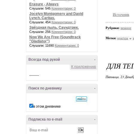
Erasure - Always
Слушали: 545
Комментарии: 0
Jocelyn Montgomery and David
Источник
Lynch. Caritas.
Слушали: 454
Комментарии: 0
Звёздная пыль. Саундтрек.
Рубрики:
вязание
Слушали: 256
Комментарии: 0
Now We Are Free (Soundtrack
Метки:
крючок
"Gladiator")
Слушали: 11690
Комментарии: 0
Всегда под рукой
-
ДЛЯ ТЕП
К приложению
--------
Пятница, 23 Декаб
Поиск по дневнику
-
в этом дневнике
Подписка по e-mail
-