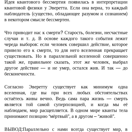
Идея квантового бессмертия появилась в интерпретации
квантовой физики у Эверетта. Если она верна, то каждый
наблюдатель (существо, обладающее разумом и сознанием)
в некотором смысле бессмертен.
Что приводит нас к смерти? Старость, болезни, несчастные
случаи и т. д. В основе каждого такого события лежит
череда выборов: если человек совершил действие, которое
привело его к смерти, то для него вселенная прекращает
существовать. Но в параллельной вселенной совершенно
такой же, правильнее сказать, этот же человек, выбрал
другое действие — и не умер, остался жив. И так — до
бесконечности.
Согласно Эверетту существует как минимум одна
вселенная, где вы при всех любых обстоятельствах
остаётесь живы вечно. Ведь сама пара жизнь — смерть
является той самой суперпозицией, и когда мы её
наблюдаем, мир расщепляется. В одном мире кванты тела
принимают позицию “мёртвый”, а в другом – “живой”.
ВЫВОД:Параллельно с нами всегда существует мир, в