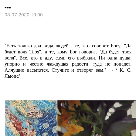
***
03-07-2020 10:00
"Есть только два вида людей - те, кто говорит Богу: "Да
будет воля Твоя", и те, кому Бог говорит: "Да будет твоя
воля". Все, кто в аду, сами его выбрали. Ни одна душа,
упорно и честно жаждущая радости, туда не попадет.
Алчущие насытятся. Стучите и отворят вам." - / К. С.
Льюис/