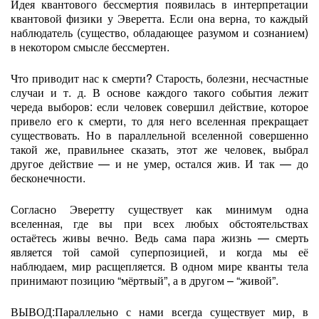
Идея квантового бессмертия появилась в интерпретации
квантовой физики у Эверетта. Если она верна, то каждый
наблюдатель (существо, обладающее разумом и сознанием)
в некотором смысле бессмертен.
Что приводит нас к смерти? Старость, болезни, несчастные
случаи и т. д. В основе каждого такого события лежит
череда выборов: если человек совершил действие, которое
привело его к смерти, то для него вселенная прекращает
существовать. Но в параллельной вселенной совершенно
такой же, правильнее сказать, этот же человек, выбрал
другое действие — и не умер, остался жив. И так — до
бесконечности.
Согласно Эверетту существует как минимум одна
вселенная, где вы при всех любых обстоятельствах
остаётесь живы вечно. Ведь сама пара жизнь — смерть
является той самой суперпозицией, и когда мы её
наблюдаем, мир расщепляется. В одном мире кванты тела
принимают позицию “мёртвый”, а в другом – “живой”.
ВЫВОД:Параллельно с нами всегда существует мир, в