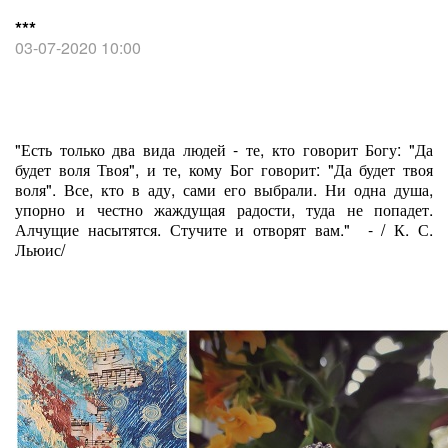
***
03-07-2020 10:00
"Есть только два вида людей - те, кто говорит Богу: "Да
будет воля Твоя", и те, кому Бог говорит: "Да будет твоя
воля". Все, кто в аду, сами его выбрали. Ни одна душа,
упорно и честно жаждущая радости, туда не попадет.
Алчущие насытятся. Стучите и отворят вам." - / К. С.
Льюис/