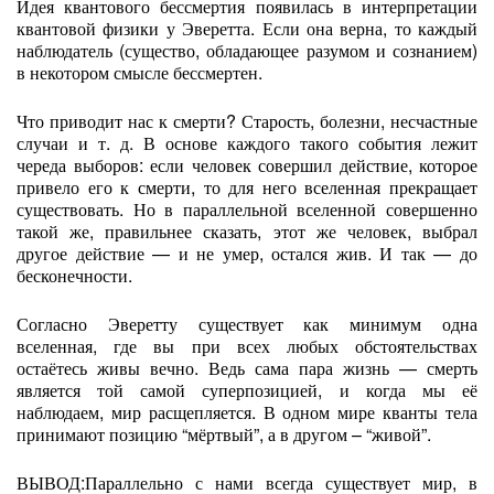
Идея квантового бессмертия появилась в интерпретации
квантовой физики у Эверетта. Если она верна, то каждый
наблюдатель (существо, обладающее разумом и сознанием)
в некотором смысле бессмертен.
Что приводит нас к смерти? Старость, болезни, несчастные
случаи и т. д. В основе каждого такого события лежит
череда выборов: если человек совершил действие, которое
привело его к смерти, то для него вселенная прекращает
существовать. Но в параллельной вселенной совершенно
такой же, правильнее сказать, этот же человек, выбрал
другое действие — и не умер, остался жив. И так — до
бесконечности.
Согласно Эверетту существует как минимум одна
вселенная, где вы при всех любых обстоятельствах
остаётесь живы вечно. Ведь сама пара жизнь — смерть
является той самой суперпозицией, и когда мы её
наблюдаем, мир расщепляется. В одном мире кванты тела
принимают позицию “мёртвый”, а в другом – “живой”.
ВЫВОД:Параллельно с нами всегда существует мир, в