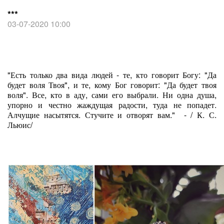
***
03-07-2020 10:00
"Есть только два вида людей - те, кто говорит Богу: "Да
будет воля Твоя", и те, кому Бог говорит: "Да будет твоя
воля". Все, кто в аду, сами его выбрали. Ни одна душа,
упорно и честно жаждущая радости, туда не попадет.
Алчущие насытятся. Стучите и отворят вам." - / К. С.
Льюис/