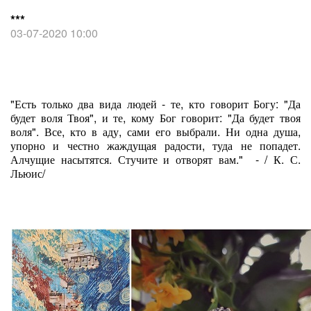
***
03-07-2020 10:00
"Есть только два вида людей - те, кто говорит Богу: "Да
будет воля Твоя", и те, кому Бог говорит: "Да будет твоя
воля". Все, кто в аду, сами его выбрали. Ни одна душа,
упорно и честно жаждущая радости, туда не попадет.
Алчущие насытятся. Стучите и отворят вам." - / К. С.
Льюис/