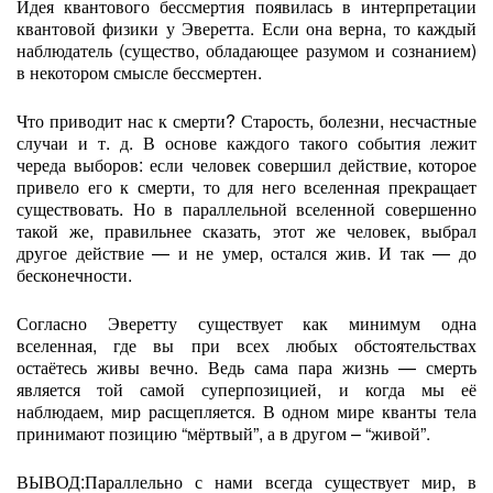
Идея квантового бессмертия появилась в интерпретации
квантовой физики у Эверетта. Если она верна, то каждый
наблюдатель (существо, обладающее разумом и сознанием)
в некотором смысле бессмертен.
Что приводит нас к смерти? Старость, болезни, несчастные
случаи и т. д. В основе каждого такого события лежит
череда выборов: если человек совершил действие, которое
привело его к смерти, то для него вселенная прекращает
существовать. Но в параллельной вселенной совершенно
такой же, правильнее сказать, этот же человек, выбрал
другое действие — и не умер, остался жив. И так — до
бесконечности.
Согласно Эверетту существует как минимум одна
вселенная, где вы при всех любых обстоятельствах
остаётесь живы вечно. Ведь сама пара жизнь — смерть
является той самой суперпозицией, и когда мы её
наблюдаем, мир расщепляется. В одном мире кванты тела
принимают позицию “мёртвый”, а в другом – “живой”.
ВЫВОД:Параллельно с нами всегда существует мир, в