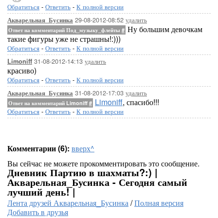
Обратиться
-
Ответить
-
К полной версии
29-08-2012-08:52
удалить
Акварельная_Бусинка
Ну большим девочкам
Ответ на комментарий Под_музыку_флейты
#
такие фигуры уже не страшны!:)))
Обратиться
-
Ответить
-
К полной версии
31-08-2012-14:13
удалить
Limoniff
красиво)
Обратиться
-
Ответить
-
К полной версии
31-08-2012-17:03
удалить
Акварельная_Бусинка
Limoniff
, спасибо!!!
Ответ на комментарий Limoniff
#
Обратиться
-
Ответить
-
К полной версии
Комментарии (6):
вверх^
Вы сейчас не можете прокомментировать это сообщение.
Дневник Партию в шахматы?:) |
Акварельная_Бусинка - Сегодня самый
лучший день! |
Лента друзей Акварельная_Бусинка
/
Полная версия
Добавить в друзья