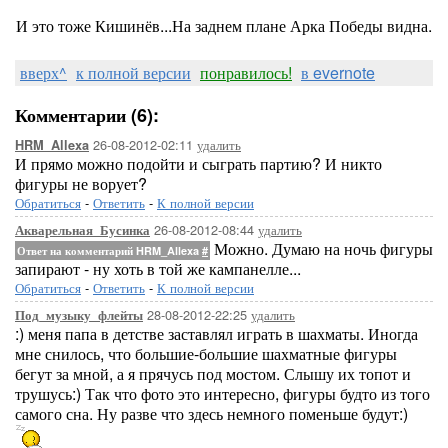
И это тоже Кишинёв...На заднем плане Арка Победы видна.
вверх^
к полной версии
понравилось!
в evernote
Комментарии (6):
26-08-2012-02:11
удалить
HRM_Allexa
И прямо можно подойти и сыграть партию? И никто
фигуры не ворует?
Обратиться
-
Ответить
-
К полной версии
26-08-2012-08:44
удалить
Акварельная_Бусинка
Можно. Думаю на ночь фигуры
Ответ на комментарий HRM_Allexa
#
запирают - ну хоть в той же кампанелле...
Обратиться
-
Ответить
-
К полной версии
28-08-2012-22:25
удалить
Под_музыку_флейты
:) меня папа в детстве заставлял играть в шахматы. Иногда
мне снилось, что большие-большие шахматные фигуры
бегут за мной, а я прячусь под мостом. Слышу их топот и
трушусь:) Так что фото это интересно, фигуры будто из того
самого сна. Ну разве что здесь немного поменьше будут:)