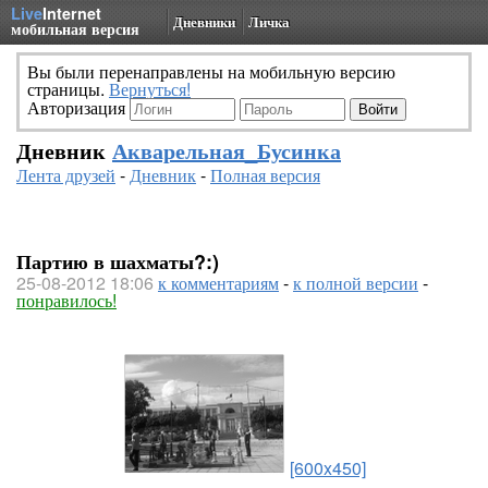
Live
Internet
Дневники
Личка
мобильная версия
Вы были перенаправлены на мобильную версию
страницы.
Вернуться!
Авторизация
Дневник
Акварельная_Бусинка
Лента друзей
-
Дневник
-
Полная версия
Партию в шахматы?:)
25-08-2012 18:06
к комментариям
-
к полной версии
-
понравилось!
[600x450]