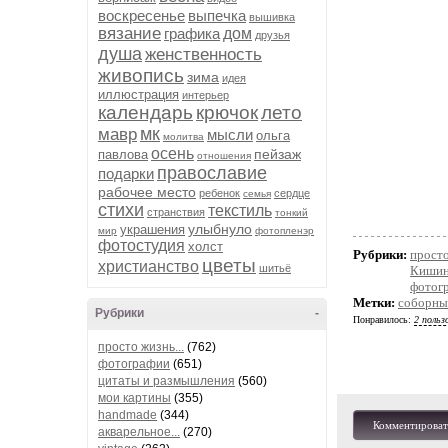
воскресенье
выпечка
вышивка
вязание
графика
дом
друзья
душа
женственность
живопись
зима
идея
иллюстрация
интерьер
календарь
крючок
лето
мк
мавр
мысли
ольга
молитва
осень
пейзаж
павлова
отношения
православие
подарки
рабочее место
ребенок
сердце
семья
стихи
текстиль
странствия
тонкий
улыбнуло
украшения
мир
фотопленэр
фотостудия
холст
Рубрики:
просто
цветы
христианство
шитьё
Кишин
фотог
Метки:
соборны
Рубрики
-
Понравилось:
2 польз
просто жизнь...
(762)
фотографии
(651)
цитаты и размышления
(560)
мои картины
(355)
handmade
(344)
Комментироват
акварельное...
(270)