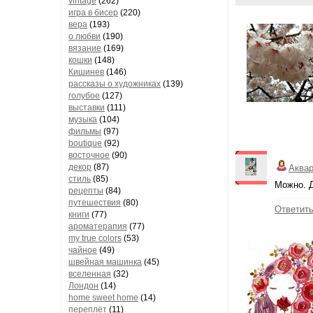
vintage
(262)
игра в бисер
(220)
вера
(193)
о любви
(190)
вязание
(169)
кошки
(148)
Кишинев
(146)
рассказы о художниках
(139)
голубое
(127)
выставки
(111)
музыка
(104)
фильмы
(97)
boutique
(92)
восточное
(90)
декор
(87)
Аква
стиль
(85)
Можно. Д
рецепты
(84)
путешествия
(80)
Ответит
книги
(77)
ароматерапия
(77)
my true colors
(53)
чайное
(49)
швейная машинка
(45)
вселенная
(32)
Лондон
(14)
home sweet home
(14)
переплёт
(11)