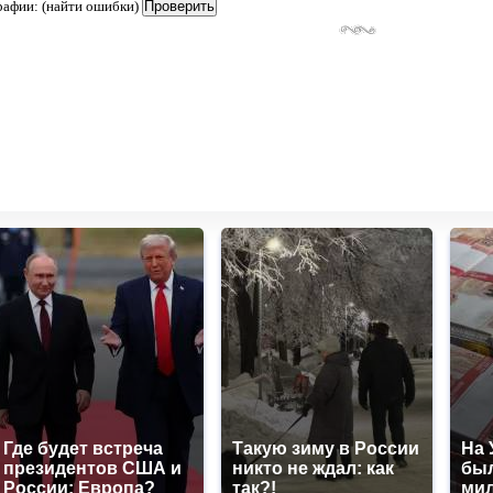
рафии: (найти ошибки)
Где будет встреча
Такую зиму в России
На 
президентов США и
никто не ждал: как
был
России: Европа?
так?!
мил