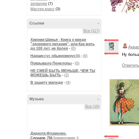
zentangle
(7)
Мастер-класс
(3)
Ссылки
-
Все (117)
Хироми Шинья - Книга о вреде
"здорового питания", или Как жить
Аква
до 100 лет, не болея
-
(0)
Ну больш
Нарциссус обыкновенус)))
-
(0)
Покрывало Пенелопы
-
(0)
Ответит
НЕ СМЕЙ БЫТЬ МЕНЬШЕ, ЧЕМ ТЫ
МОЖЕШЬ БЫТЬ
-
(2)
В защиту миледи
-
(4)
Музыка
-
Все (19)
Дидюля.Фламенко.
Слушали: 756
Комментарии: 0