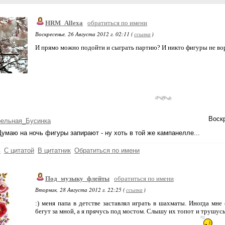
HRM_Allexa
обратиться по имени
Воскресенье, 26 Августа 2012 г. 02:11 (
ссылка
)
И прямо можно подойти и сыграть партию? И никто фигуры не во
Воскр
рельная_Бусинка
умаю на ночь фигуры запирают - ну хоть в той же кампанелле...
ь
С цитатой
В цитатник
Обратиться по имени
Под_музыку_флейты
обратиться по имени
Вторник, 28 Августа 2012 г. 22:25 (
ссылка
)
:) меня папа в детстве заставлял играть в шахматы. Иногда м
бегут за мной, а я прячусь под мостом. Слышу их топот и трушусь