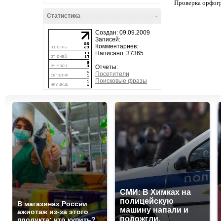
Проверка орфог
Статистика
-
Создан: 09.09.2009
Записей:
Комментариев:
Написано: 37365
Отчеты:
Посетители
Поисковые фразы
СМИ: В Химках на
полицейскую
В магазинах России
машину напали и
ажиотаж из-за этого
подожгли.
продукта: что купить?