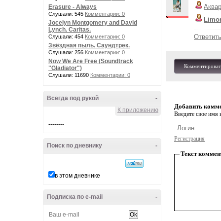
Аква
Erasure - Always
Слушали: 545
Комментарии: 0
Limon
Jocelyn Montgomery and David
Lynch. Caritas.
Ответит
Слушали: 454
Комментарии: 0
Звёздная пыль. Саундтрек.
Слушали: 256
Комментарии: 0
Now We Are Free (Soundtrack
Комментироват
"Gladiator")
Слушали: 11690
Комментарии: 0
Всегда под рукой
-
Добавить комм
К приложению
Введите свое имя и
--------
Регистрация
Поиск по дневнику
-
Текст коммен
в этом дневнике
Подписка по e-mail
-