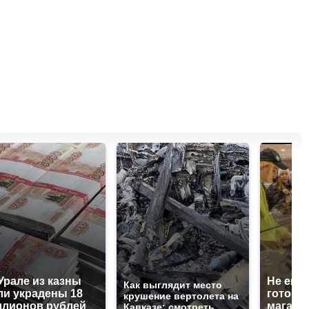
Урале из казны
Не ешьт
Как выглядит место
и украдены 18
готовую
крушение вертолета на
лионов рублей
магазин
Кавказе: смотреть