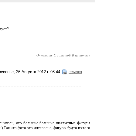
рует?
Ответить
С цитатой
В цитатник
есенье, 26 Августа 2012 г. 08:44
ссылка
не снилось, что большие-большие шахматные фигуры
:) Так что фото это интересно, фигуры будто из того