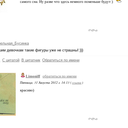
самого сна. Ну разве что здесь немного поменьше будут:)
рельная_Бусинка
им девочкам такие фигуры уже не страшны!:)))
ь
С цитатой
В цитатник
Обратиться по имени
Limoniff
обратиться по имени
Пятница, 31 Августа 2012 г. 14:13 (
ссылка
)
красиво)