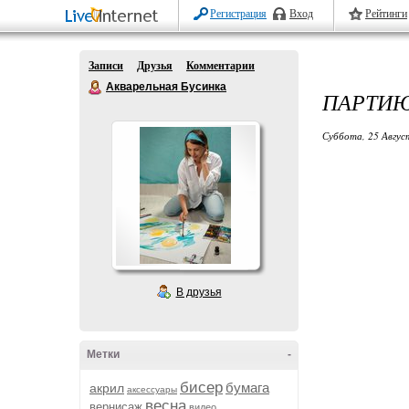
Регистрация
Вход
Рейтинги
Записи
Друзья
Комментарии
Акварельная Бусинка
ПАРТИЮ
Суббота, 25 Авгус
В друзья
Метки
-
бисер
бумага
акрил
аксессуары
весна
вернисаж
видео