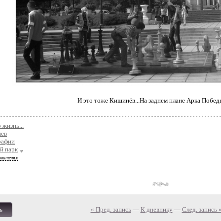
И это тоже Кишинёв...На заднем плане Арка Побед
 жизнь...
ев
рафии
й парк
ователям
« Пред. запись
—
К дневнику
—
След. запись 
ь