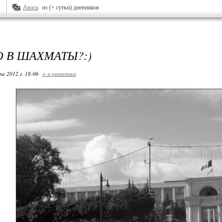
Авось
из (+ сутки) дневников
 В ШАХМАТЫ?:)
та 2012 г. 18:06
+ в цитатник