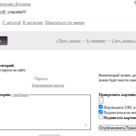
рельная_Бусинка
iff
, спасибо!!!
ь
С цитатой
В цитатник
Обратиться по имени
« Пред. запись
—
К дневнику
—
След. запись 
ь
ентарий:
 пароль на сайте:
Комментарий можно доб
нужно будет ввести сим
Напоминание пароля
тария:
смайлики
Прикрепить картинк
Переводить URL в
Подписаться на к
Подписать карти