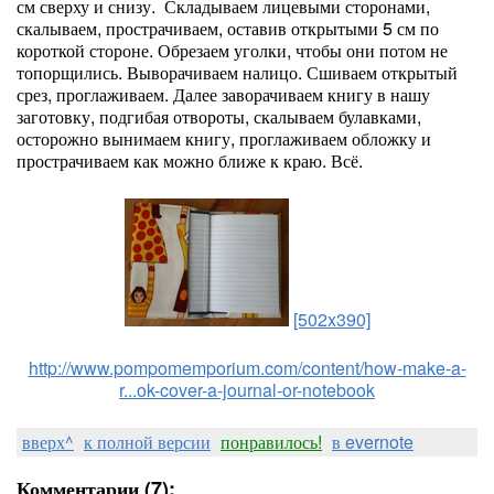
см сверху и снизу. Складываем лицевыми сторонами,
скалываем, прострачиваем, оставив открытыми 5 см по
короткой стороне. Обрезаем уголки, чтобы они потом не
топорщились. Выворачиваем налицо. Сшиваем открытый
срез, проглаживаем. Далее заворачиваем книгу в нашу
заготовку, подгибая отвороты, скалываем булавками,
осторожно вынимаем книгу, проглаживаем обложку и
прострачиваем как можно ближе к краю. Всё.
[502x390]
http://www.pompomemporium.com/content/how-make-a-
r...ok-cover-a-journal-or-notebook
вверх^
к полной версии
понравилось!
в evernote
Комментарии (7):