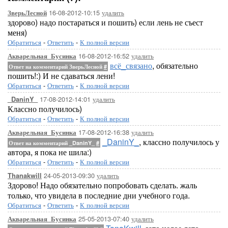
16-08-2012-10:15
удалить
ЗверьЛесной
здорово) надо постараться и пошить) если лень не съест
меня)
Обратиться
-
Ответить
-
К полной версии
16-08-2012-16:52
удалить
Акварельная_Бусинка
всё_связано
, обязательно
Ответ на комментарий ЗверьЛесной
#
пошить!:) И не сдаваться лени!
Обратиться
-
Ответить
-
К полной версии
17-08-2012-14:01
удалить
_DaninY_
Классно получилось)
Обратиться
-
Ответить
-
К полной версии
17-08-2012-16:38
удалить
Акварельная_Бусинка
_DaninY_
, классно получилось у
Ответ на комментарий _DaninY_
#
автора, я пока не шила:)
Обратиться
-
Ответить
-
К полной версии
24-05-2013-09:30
удалить
Thanakwill
Здорово! Надо обязательно попробовать сделать. жаль
только, что увидела в последние дни учебного года.
Обратиться
-
Ответить
-
К полной версии
25-05-2013-07:40
удалить
Акварельная_Бусинка