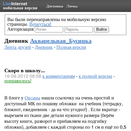
Live
Internet
Дневники
Личка
мобильная версия
Вы были перенаправлены на мобильную версию
страницы.
Вернуться!
Авторизация
Дневник
Акварельная_Бусинка
Лента друзей
-
Дневник
-
Полная версия
Скоро в школу...
16-08-2012 08:58
к комментариям
-
к полной версии
-
понравилось!
В блоге у
Оксаны
нашла ссылочку на очень простой и
доступный МК по пошиву обложки на учебник (тетрадку,
блокнот, ежедневник - да на что угодно!) . Если вкратце -
вырезаем из ткани две детали нужного размера (берём
высоту книги, разворот и прибавляем на подгибку
обложки), добавляем с каждой стороны по 1 см и ещё по 0,5