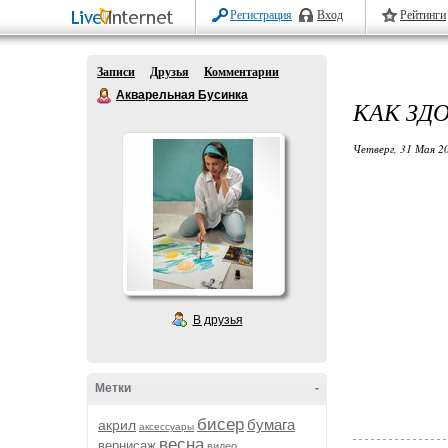
Регистрация
Вход
Рейтинги
Записи
Друзья
Комментарии
Акварельная Бусинка
КАК ЗД
Четверг, 31 Мая 20
В друзья
Метки
-
бисер
бумага
акрил
аксессуары
весна
вернисаж
видео