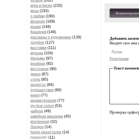
vintage
(262)
игра в бисер
(220)
вера
(193)
Комментироват
о любви
(190)
вязание
(169)
кошки
(148)
Кишинев
(146)
рассказы о художниках
(139)
Добавить комм
голубое
(127)
Введите свое имя и
выставки
(111)
музыка
(104)
фильмы
(97)
Регистрация
boutique
(92)
Текст коммен
восточное
(90)
декор
(87)
стиль
(85)
рецепты
(84)
путешествия
(80)
книги
(77)
ароматерапия
(77)
my true colors
(53)
чайное
(49)
Проверка орфог
швейная машинка
(45)
вселенная
(32)
Лондон
(14)
home sweet home
(14)
переплёт
(11)