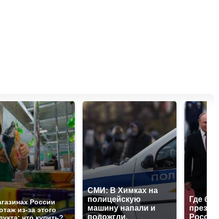
СМИ: В Химках на
полицейскую
Где буд
агазинах России
машину напали и
презид
отаж из-за этого
подожгли.
России
дукта: что купить?