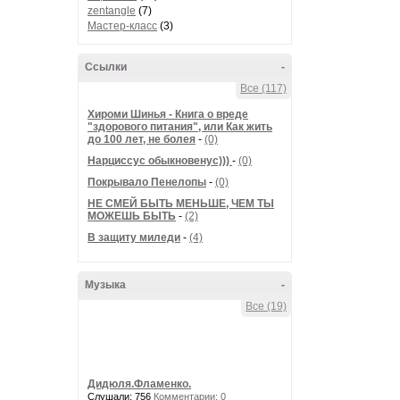
zentangle
(7)
Мастер-класс
(3)
Ссылки
-
Все (117)
Хироми Шинья - Книга о вреде
"здорового питания", или Как жить
до 100 лет, не болея
-
(0)
Нарциссус обыкновенус)))
-
(0)
Покрывало Пенелопы
-
(0)
НЕ СМЕЙ БЫТЬ МЕНЬШЕ, ЧЕМ ТЫ
МОЖЕШЬ БЫТЬ
-
(2)
В защиту миледи
-
(4)
Музыка
-
Все (19)
Дидюля.Фламенко.
Слушали: 756
Комментарии: 0