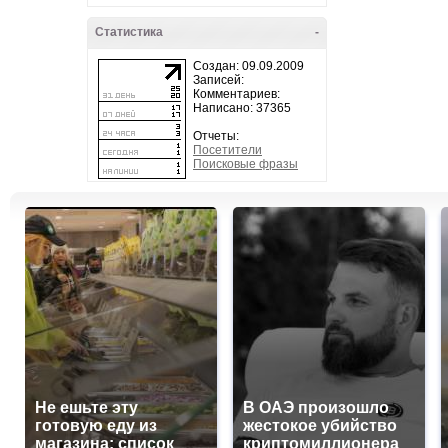
Статистика
-
Создан: 09.09.2009
Записей:
Комментариев:
Написано: 37365
Отчеты:
Посетители
Поисковые фразы
Не ешьте эту
В ОАЭ произошло
готовую еду из
жестокое убийство
магазина: список
криптомиллионера