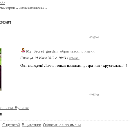
ade
 мастеров
женственность
ователям
My_Secret_garden
обратиться по имени
Пятница, 01 Июня 2012 г. 10:51 (
ссылка
)
Оля, молодец! Лилия тонкая изящная прозрачная - хрустальная!!!
рельная_Бусинка
!!
ь
С цитатой
В цитатник
Обратиться по имени