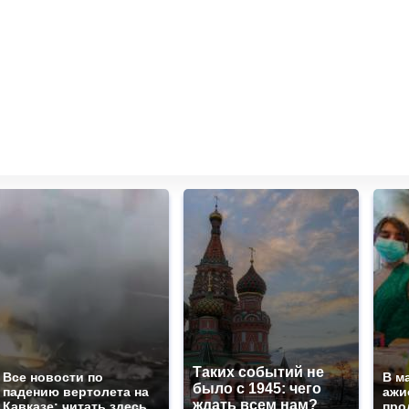
Таких событий не
Все новости по
В м
было с 1945: чего
падению вертолета на
ажи
ждать всем нам?
Кавказе: читать здесь
про