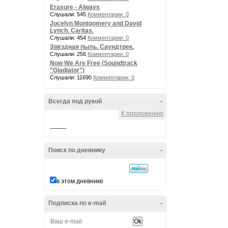
Erasure - Always
Слушали: 545
Комментарии: 0
Jocelyn Montgomery and David
Lynch. Caritas.
Слушали: 454
Комментарии: 0
Звёздная пыль. Саундтрек.
Слушали: 256
Комментарии: 0
Now We Are Free (Soundtrack
"Gladiator")
Слушали: 11690
Комментарии: 0
Всегда под рукой
-
К приложению
--------
Поиск по дневнику
-
в этом дневнике
Подписка по e-mail
-