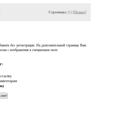
»
Страницы:
[1] [
Новые
]
авить без регистрации. На дополнительной странице Вам
волы с изображения в специальное поле.
у:
 ссылку
омментарии
нку