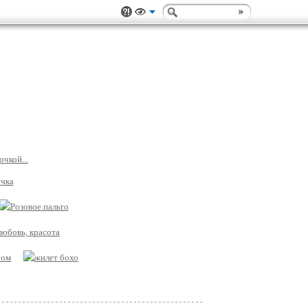
чкой...