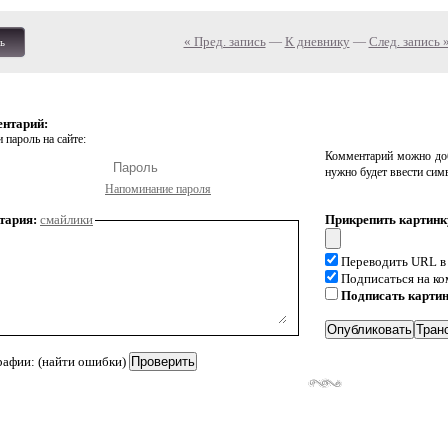
« Пред. запись
—
К дневнику
—
След. запись 
ь
ентарий:
 пароль на сайте:
Комментарий можно доб
нужно будет ввести сим
Напоминание пароля
тария:
смайлики
Прикрепить картинк
Переводить URL в
Подписаться на к
Подписать карти
рафии: (найти ошибки)