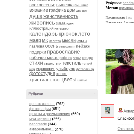
Рубрики:
handm
воскресенье
выпечка
вышивка
Метки:
ярмарка
вязание
графика
дом
друзья
душа
женственность
Процитировано
1 раз
живопись
зима
Понравилось:
3 польз
идея
иллюстрация
интерьер
календарь
крючок
лето
мк
мавр
мысли
ольга
молитва
осень
пейзаж
павлова
отношения
православие
подарки
рабочее место
ребенок
сердце
семья
стихи
текстиль
странствия
тонкий
улыбнуло
украшения
мир
фотопленэр
фотостудия
холст
цветы
христианство
шитьё
Рубрики
-
просто жизнь...
(762)
фотографии
(651)
Аква
цитаты и размышления
(560)
Спасибо!
мои картины
(355)
handmade
(344)
Ответит
акварельное...
(270)