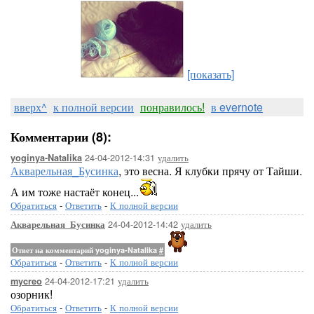
[показать]
вверх^
к полной версии
понравилось!
в evernote
Комментарии (8):
24-04-2012-14:31
удалить
yoginya-Natalika
Акварельная_Бусинка
, это весна. Я клубки прячу от Тайши.
А им тоже настаёт конец...
Обратиться
-
Ответить
-
К полной версии
24-04-2012-14:42
удалить
Акварельная_Бусинка
Ответ на комментарий yoginya-Natalika
#
Обратиться
-
Ответить
-
К полной версии
24-04-2012-17:21
удалить
mycreo
озорник!
Обратиться
-
Ответить
-
К полной версии