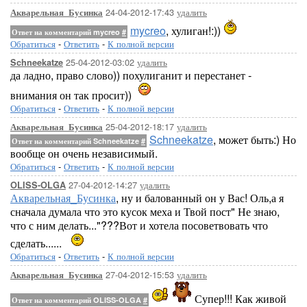
24-04-2012-17:43
удалить
Акварельная_Бусинка
mycreo
, хулиган!:))
Ответ на комментарий mycreo
#
Обратиться
-
Ответить
-
К полной версии
25-04-2012-03:02
удалить
Schneekatze
да ладно, право слово)) похулиганит и перестанет -
внимания он так просит))
Обратиться
-
Ответить
-
К полной версии
25-04-2012-18:17
удалить
Акварельная_Бусинка
Schneekatze
, может быть:) Но
Ответ на комментарий Schneekatze
#
вообще он очень независимый.
Обратиться
-
Ответить
-
К полной версии
27-04-2012-14:27
удалить
OLISS-OLGA
Акварельная_Бусинка
, ну и балованный он у Вас! Оль,а я
сначала думала что это кусок меха и Твой пост" Не знаю,
что с ним делать..."???Вот и хотела посоветвовать что
сделать......
Обратиться
-
Ответить
-
К полной версии
27-04-2012-15:53
удалить
Акварельная_Бусинка
Супер!!! Как живой
Ответ на комментарий OLISS-OLGA
#