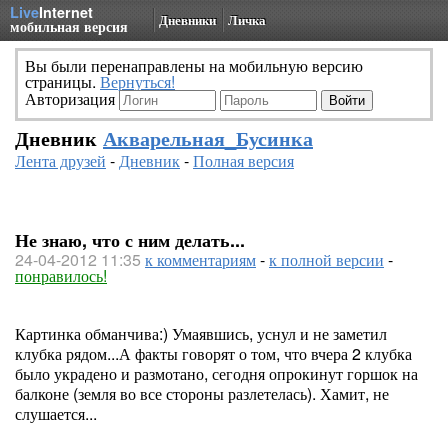
Live
Internet
Дневники
Личка
мобильная версия
Вы были перенаправлены на мобильную версию
страницы.
Вернуться!
Авторизация
Дневник
Акварельная_Бусинка
Лента друзей
-
Дневник
-
Полная версия
Не знаю, что с ним делать...
24-04-2012 11:35
к комментариям
-
к полной версии
-
понравилось!
Картинка обманчива:) Умаявшись, уснул и не заметил
клубка рядом...А факты говорят о том, что вчера 2 клубка
было украдено и размотано, сегодня опрокинут горшок на
балконе (земля во все стороны разлетелась). Хамит, не
слушается...