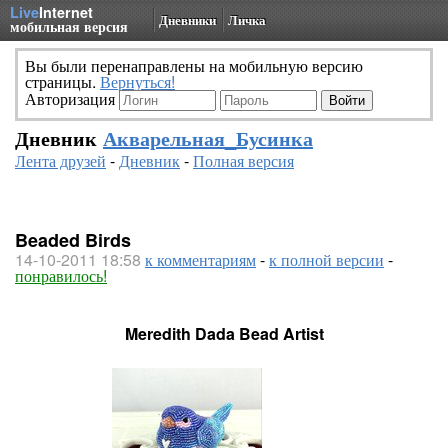
Live
Internet
Дневники
Личка
мобильная версия
Вы были перенаправлены на мобильную версию
страницы.
Вернуться!
Авторизация
Дневник
Акварельная_Бусинка
Лента друзей
-
Дневник
-
Полная версия
Beaded Birds
14-10-2011 18:58
к комментариям
-
к полной версии
-
понравилось!
Meredith Dada Bead Artist