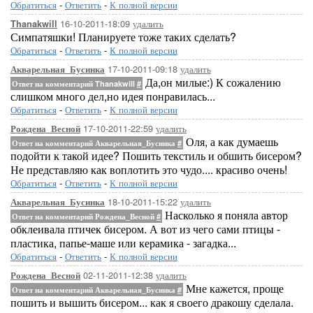
Обратиться
-
Ответить
-
К полной версии
16-10-2011-18:09
удалить
Thanakwill
Симпатяшки! Планируете тоже таких сделать?
Обратиться
-
Ответить
-
К полной версии
17-10-2011-09:18
удалить
Акварельная_Бусинка
Да,он милые:) К сожалению
Ответ на комментарий Thanakwill
#
слишком много дел,но идея понравилась...
Обратиться
-
Ответить
-
К полной версии
17-10-2011-22:59
удалить
Рождена_Весной
Оля, а как думаешь
Ответ на комментарий Акварельная_Бусинка
#
подойти к такой идее? Пошить текстиль и обшить бисером?
Не представляю как воплотить это чудо.... красиво очень!
Обратиться
-
Ответить
-
К полной версии
18-10-2011-15:22
удалить
Акварельная_Бусинка
Насколько я поняла автор
Ответ на комментарий Рождена_Весной
#
обклеивала птичек бисером. А вот из чего сами птицы -
пластика, папье-маше или керамика - загадка...
Обратиться
-
Ответить
-
К полной версии
02-11-2011-12:38
удалить
Рождена_Весной
Мне кажется, проще
Ответ на комментарий Акварельная_Бусинка
#
пошить и вышить бисером... как я своего дракошу сделала.