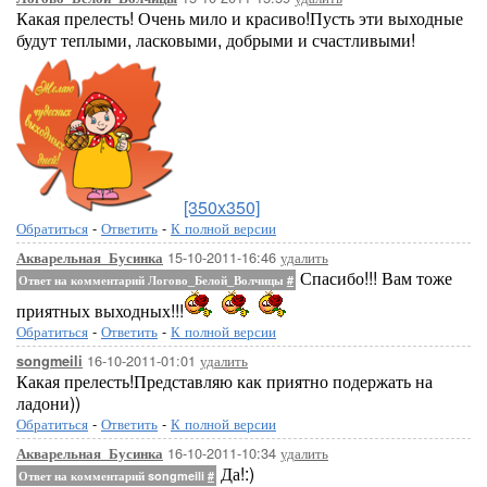
Какая прелесть! Очень мило и красиво!Пусть эти выходные
будут теплыми, ласковыми, добрыми и счастливыми!
[350x350]
Обратиться
-
Ответить
-
К полной версии
15-10-2011-16:46
удалить
Акварельная_Бусинка
Спасибо!!! Вам тоже
Ответ на комментарий Логово_Белой_Волчицы
#
приятных выходных!!!
Обратиться
-
Ответить
-
К полной версии
16-10-2011-01:01
удалить
songmeili
Какая прелесть!Представляю как приятно подержать на
ладони))
Обратиться
-
Ответить
-
К полной версии
16-10-2011-10:34
удалить
Акварельная_Бусинка
Да!:)
Ответ на комментарий songmeili
#