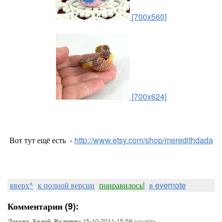
[700x560]
[700x624]
Вот тут ещё есть -
http://www.etsy.com/shop/meredithdada
вверх^
к полной версии
понравилось!
в evernote
Комментарии (9):
15-10-2011-15:59
удалить
Логово_Белой_Волчицы