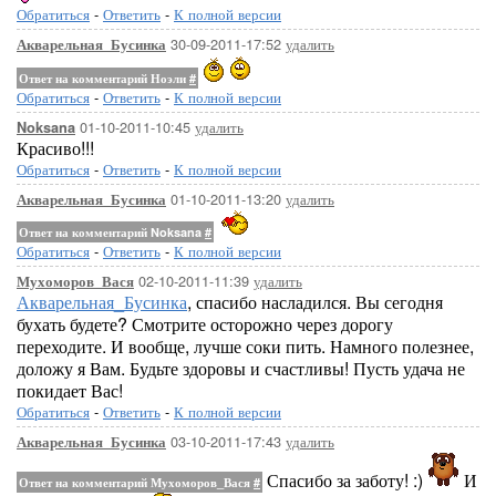
Обратиться
-
Ответить
-
К полной версии
30-09-2011-17:52
удалить
Акварельная_Бусинка
Ответ на комментарий Ноэли
#
Обратиться
-
Ответить
-
К полной версии
01-10-2011-10:45
удалить
Noksana
Красиво!!!
Обратиться
-
Ответить
-
К полной версии
01-10-2011-13:20
удалить
Акварельная_Бусинка
Ответ на комментарий Noksana
#
Обратиться
-
Ответить
-
К полной версии
02-10-2011-11:39
удалить
Мухоморов_Вася
Акварельная_Бусинка
, спасибо насладился. Вы сегодня
бухать будете? Смотрите осторожно через дорогу
переходите. И вообще, лучше соки пить. Намного полезнее,
доложу я Вам. Будьте здоровы и счастливы! Пусть удача не
покидает Вас!
Обратиться
-
Ответить
-
К полной версии
03-10-2011-17:43
удалить
Акварельная_Бусинка
Спасибо за заботу! :)
И
Ответ на комментарий Мухоморов_Вася
#