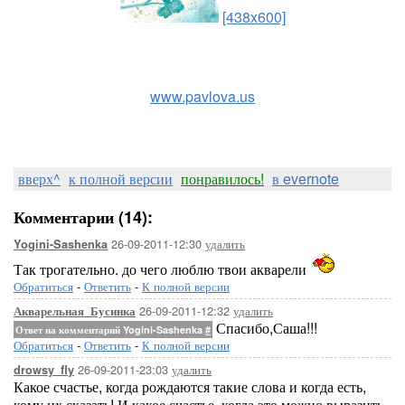
[438x600]
www.pavlova.us
вверх^
к полной версии
понравилось!
в evernote
Комментарии (14):
26-09-2011-12:30
удалить
Yogini-Sashenka
Так трогательно. до чего люблю твои акварели
Обратиться
-
Ответить
-
К полной версии
26-09-2011-12:32
удалить
Акварельная_Бусинка
Спасибо,Саша!!!
Ответ на комментарий Yogini-Sashenka
#
Обратиться
-
Ответить
-
К полной версии
26-09-2011-23:03
удалить
drowsy_fly
Какое счастье, когда рождаются такие слова и когда есть,
кому их сказать! И какое счастье, когда это можно выразить