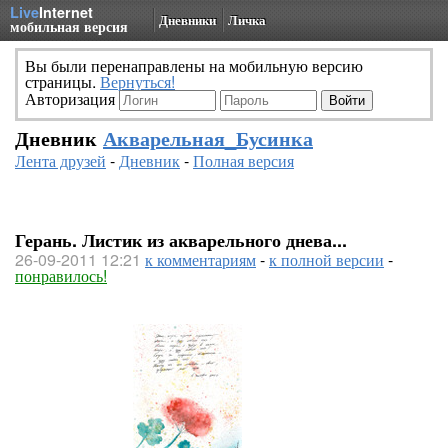
Live
Internet
Дневники
Личка
мобильная версия
Вы были перенаправлены на мобильную версию
страницы.
Вернуться!
Авторизация
Дневник
Акварельная_Бусинка
Лента друзей
-
Дневник
-
Полная версия
Герань. Листик из акварельного днева...
26-09-2011 12:21
к комментариям
-
к полной версии
-
понравилось!