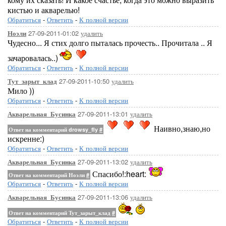
кистью и акварелью!
Обратиться
-
Ответить
-
К полной версии
27-09-2011-01:02
удалить
Ноэли
Чудесно... Я стих долго пыталась прочесть.. Прочитала .. Я
зачаровалась..)
Обратиться
-
Ответить
-
К полной версии
27-09-2011-10:50
удалить
Тут_зарыт_клад
Мило ))
Обратиться
-
Ответить
-
К полной версии
27-09-2011-13:01
удалить
Акварельная_Бусинка
Наивно,знаю,но
Ответ на комментарий drowsy_fly
#
искренне:)
Обратиться
-
Ответить
-
К полной версии
27-09-2011-13:02
удалить
Акварельная_Бусинка
Спасибо!:heart:
Ответ на комментарий Ноэли
#
Обратиться
-
Ответить
-
К полной версии
27-09-2011-13:06
удалить
Акварельная_Бусинка
Ответ на комментарий Тут_зарыт_клад
#
Обратиться
-
Ответить
-
К полной версии