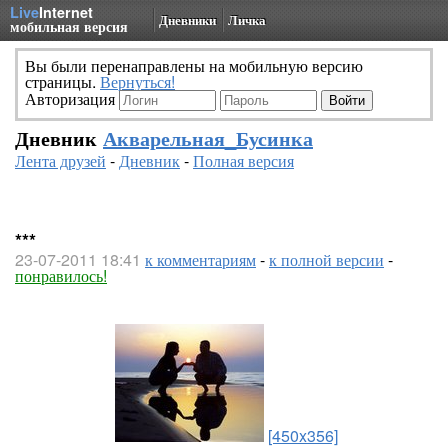
Live
Internet
Дневники
Личка
мобильная версия
Вы были перенаправлены на мобильную версию
страницы.
Вернуться!
Авторизация
Дневник
Акварельная_Бусинка
Лента друзей
-
Дневник
-
Полная версия
***
23-07-2011 18:41
к комментариям
-
к полной версии
-
понравилось!
[450x356]