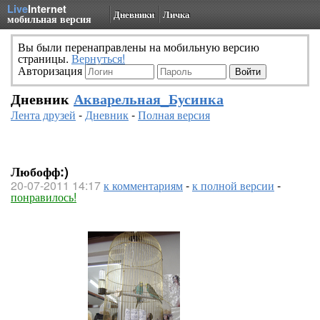
Live
Internet
Дневники
Личка
мобильная версия
Вы были перенаправлены на мобильную версию
страницы.
Вернуться!
Авторизация
Дневник
Акварельная_Бусинка
Лента друзей
-
Дневник
-
Полная версия
Любофф:)
20-07-2011 14:17
к комментариям
-
к полной версии
-
понравилось!