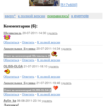
[517x600]
вверх^
к полной версии
понравилось!
в evernote
Комментарии (6):
20-07-2011-14:30
удалить
Шочикецаль
Обратиться
-
Ответить
-
К полной версии
20-07-2011-14:34
удалить
Акварельная_Бусинка
Ответ на комментарий Шочикецаль
#
Обратиться
-
Ответить
-
К полной версии
21-07-2011-18:10
удалить
OLISS-OLGA
Обратиться
-
Ответить
-
К полной версии
21-07-2011-19:46
удалить
Акварельная_Бусинка
Ответ на комментарий OLISS-OLGA
#
Обратиться
-
Ответить
-
К полной версии
06-08-2011-23:14
удалить
Aylin_ka
Лапочки!