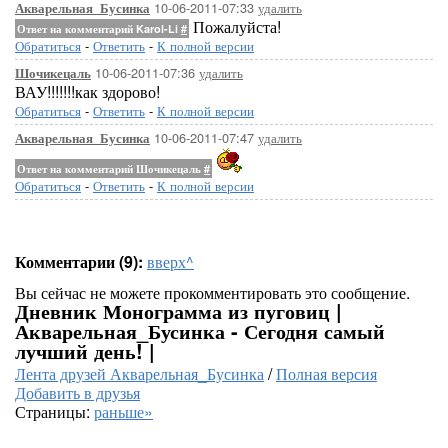
10-06-2011-07:33
удалить
Акварельная_Бусинка
Пожалуйста!
Ответ на комментарий Karol-Li
#
Обратиться
-
Ответить
-
К полной версии
10-06-2011-07:36
удалить
Шочикецаль
ВАУ!!!!!!!как здорово!
Обратиться
-
Ответить
-
К полной версии
10-06-2011-07:47
удалить
Акварельная_Бусинка
Ответ на комментарий Шочикецаль
#
Обратиться
-
Ответить
-
К полной версии
Комментарии (9):
вверх^
Вы сейчас не можете прокомментировать это сообщение.
Дневник Монограмма из пуговиц |
Акварельная_Бусинка - Сегодня самый
лучший день! |
Лента друзей Акварельная_Бусинка
/
Полная версия
Добавить в друзья
Страницы:
раньше»