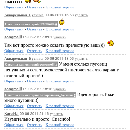
класссссс
Обратиться
-
Ответить
-
К полной версии
09-06-2011-16:58
удалить
Акварельная_Бусинка
Ответ на комментарий Petrakova
#
Обратиться
-
Ответить
-
К полной версии
09-06-2011-18:01
удалить
songmeili
Так вот просто можно создать прелестную вещь)))
Обратиться
-
Ответить
-
К полной версии
09-06-2011-18:06
удалить
Акварельная_Бусинка
У меня столько пуговиц
Ответ на комментарий songmeili
#
ненужных и есть термоклеевой пистолет,так что вариант
отличный просто!:)
Обратиться
-
Ответить
-
К полной версии
09-06-2011-18:18
удалить
songmeili
Идея хороша.Тоже
Ответ на комментарий Акварельная_Бусинка
#
много пуговиц.))
Обратиться
-
Ответить
-
К полной версии
09-06-2011-21:16
удалить
Karol-Li
Изумительно и просто! Спасибо!
Обратиться
-
Ответить
-
К полной версии