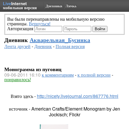
Live
Internet
Дневники
Личка
мобильная версия
Вы были перенаправлены на мобильную версию
страницы.
Вернуться!
Авторизация
Дневник
Акварельная_Бусинка
Лента друзей
-
Дневник
-
Полная версия
Монограмма из пуговиц
09-06-2011 16:10
к комментариям
-
к полной версии
-
понравилось!
Взято здесь -
http://nicety.livejournal.com/867776.html
источник - American Crafts/Element Monogram by Jen
Jockisch; Flickr