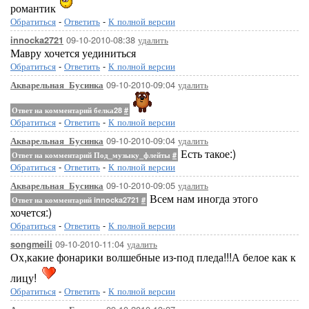
романтик
Обратиться
-
Ответить
-
К полной версии
09-10-2010-08:38
удалить
innocka2721
Мавру хочется уединиться
Обратиться
-
Ответить
-
К полной версии
09-10-2010-09:04
удалить
Акварельная_Бусинка
Ответ на комментарий белка28
#
Обратиться
-
Ответить
-
К полной версии
09-10-2010-09:04
удалить
Акварельная_Бусинка
Есть такое:)
Ответ на комментарий Под_музыку_флейты
#
Обратиться
-
Ответить
-
К полной версии
09-10-2010-09:05
удалить
Акварельная_Бусинка
Всем нам иногда этого
Ответ на комментарий innocka2721
#
хочется:)
Обратиться
-
Ответить
-
К полной версии
09-10-2010-11:04
удалить
songmeili
Ох,какие фонарики волшебные из-под пледа!!!А белое как к
лицу!
Обратиться
-
Ответить
-
К полной версии