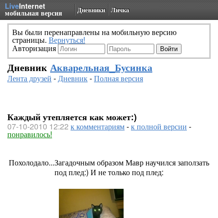
Live
Internet
Дневники
Личка
мобильная версия
Вы были перенаправлены на мобильную версию
страницы.
Вернуться!
Авторизация
Дневник
Акварельная_Бусинка
Лента друзей
-
Дневник
-
Полная версия
Каждый утепляется как может:)
07-10-2010 12:22
к комментариям
-
к полной версии
-
понравилось!
Похолодало...Загадочным образом Мавр научился заползать
под плед:) И не только под плед: