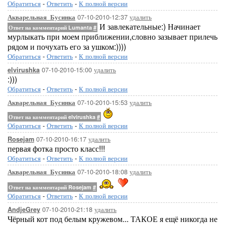
Обратиться
-
Ответить
-
К полной версии
07-10-2010-12:37
удалить
Акварельная_Бусинка
И завлекательные:) Начинает
Ответ на комментарий Lumanta
#
мурлыкать при моем приближении,словно зазывает прилечь
рядом и почухать его за ушком:))))
Обратиться
-
Ответить
-
К полной версии
07-10-2010-15:00
удалить
elvirushka
:)))
Обратиться
-
Ответить
-
К полной версии
07-10-2010-15:53
удалить
Акварельная_Бусинка
Ответ на комментарий elvirushka
#
Обратиться
-
Ответить
-
К полной версии
07-10-2010-16:17
удалить
Rosejam
первая фотка просто класс!!!
Обратиться
-
Ответить
-
К полной версии
07-10-2010-18:08
удалить
Акварельная_Бусинка
Ответ на комментарий Rosejam
#
Обратиться
-
Ответить
-
К полной версии
07-10-2010-21:18
удалить
AndjeGrey
Чёрный кот под белым кружевом... ТАКОЕ я ещё никогда не