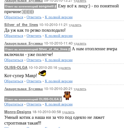
09-10-2010-13:27
удалить
Акварельная_Бусинка
Ему всё к лицу:) - по понятной
Ответ на комментарий songmeili
#
причине:))))))))
Обратиться
-
Ответить
-
К полной версии
10-10-2010-11:21
удалить
Silver_of_the_lines
Да уж как то резко похолодало!
Обратиться
-
Ответить
-
К полной версии
10-10-2010-11:40
удалить
Акварельная_Бусинка
А нам отопление вчера
Ответ на комментарий Silver_of_the_lines
#
включили - уже полегче!
Обратиться
-
Ответить
-
К полной версии
10-10-2010-20:16
удалить
OLISS-OLGA
Кот-супер Мавр!
Обратиться
-
Ответить
-
К полной версии
10-10-2010-20:21
удалить
Акварельная_Бусинка
Ответ на комментарий OLISS-OLGA
#
Обратиться
-
Ответить
-
К полной версии
18-10-2010-00:58
удалить
Monro-Designs
Умный котик а наша ни за что под одеяло не ляжет
строптивая такая!!!