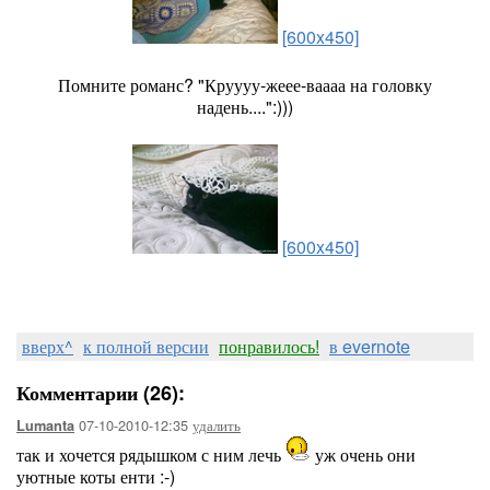
[600x450]
Помните романс? "Круууу-жеее-ваааа на головку
надень....":)))
[600x450]
вверх^
к полной версии
понравилось!
в evernote
Комментарии (26):
07-10-2010-12:35
удалить
Lumanta
так и хочется рядышком с ним лечь
уж очень они
уютные коты енти :-)