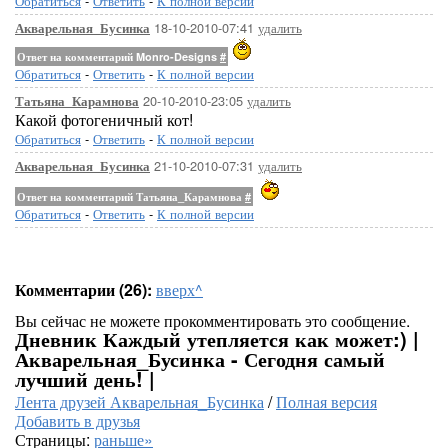
Обратиться
-
Ответить
-
К полной версии
18-10-2010-07:41
удалить
Акварельная_Бусинка
Ответ на комментарий Monro-Designs
#
Обратиться
-
Ответить
-
К полной версии
20-10-2010-23:05
удалить
Татьяна_Карамнова
Какой фотогеничный кот!
Обратиться
-
Ответить
-
К полной версии
21-10-2010-07:31
удалить
Акварельная_Бусинка
Ответ на комментарий Татьяна_Карамнова
#
Обратиться
-
Ответить
-
К полной версии
Комментарии (26):
вверх^
Вы сейчас не можете прокомментировать это сообщение.
Дневник Каждый утепляется как может:) |
Акварельная_Бусинка - Сегодня самый
лучший день! |
Лента друзей Акварельная_Бусинка
/
Полная версия
Добавить в друзья
Страницы:
раньше»