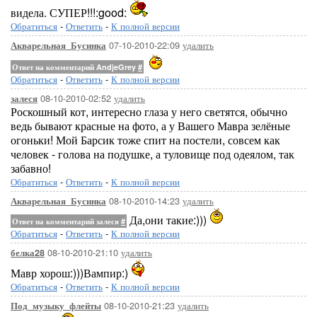
видела. СУПЕР!!!:good:
Обратиться
-
Ответить
-
К полной версии
07-10-2010-22:09
удалить
Акварельная_Бусинка
Ответ на комментарий AndjeGrey
#
Обратиться
-
Ответить
-
К полной версии
08-10-2010-02:52
удалить
залеся
Роскошный кот, интересно глаза у него светятся, обычно
ведь бывают красные на фото, а у Вашего Мавра зелёные
огоньки! Мой Барсик тоже спит на постели, совсем как
человек - голова на подушке, а туловище под одеялом, так
забавно!
Обратиться
-
Ответить
-
К полной версии
08-10-2010-14:23
удалить
Акварельная_Бусинка
Да,они такие:)))
Ответ на комментарий залеся
#
Обратиться
-
Ответить
-
К полной версии
08-10-2010-21:10
удалить
белка28
Мавр хорош:)))Вампир:)
Обратиться
-
Ответить
-
К полной версии
08-10-2010-21:23
удалить
Под_музыку_флейты