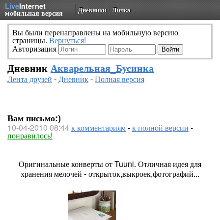
Live
Internet
Дневники
Личка
мобильная версия
Вы были перенаправлены на мобильную версию
страницы.
Вернуться!
Авторизация
Дневник
Акварельная_Бусинка
Лента друзей
-
Дневник
-
Полная версия
Вам письмо:)
10-04-2010 08:44
к комментариям
-
к полной версии
-
понравилось!
Оригинальные конверты от Tuuni. Отличная идея для
хранения мелочей - открыток,выкроек,фотографий...