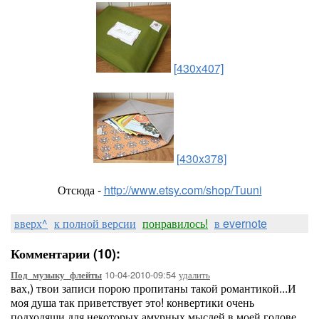
[430x407]
[430x378]
Отсюда -
http://www.etsy.com/shop/Tuuni
вверх^
к полной версии
понравилось!
в evernote
Комментарии (10):
10-04-2010-09:54
удалить
Под_музыку_флейты
вах,) твои записи порою пропитаны такой романтикой...И
моя душа так приветствует это! конвертики очень
подходящи для некоторых амурных мыслей в моей голове