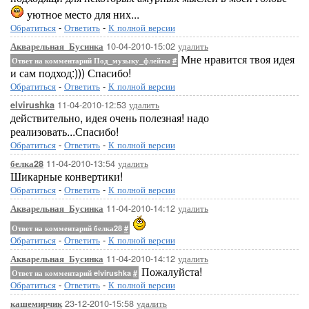
уютное место для них...
Обратиться
-
Ответить
-
К полной версии
10-04-2010-15:02
удалить
Акварельная_Бусинка
Мне нравится твоя идея
Ответ на комментарий Под_музыку_флейты
#
и сам подход:))) Спасибо!
Обратиться
-
Ответить
-
К полной версии
11-04-2010-12:53
удалить
elvirushka
действительно, идея очень полезная! надо
реализовать...Спасибо!
Обратиться
-
Ответить
-
К полной версии
11-04-2010-13:54
удалить
белка28
Шикарные конвертики!
Обратиться
-
Ответить
-
К полной версии
11-04-2010-14:12
удалить
Акварельная_Бусинка
Ответ на комментарий белка28
#
Обратиться
-
Ответить
-
К полной версии
11-04-2010-14:12
удалить
Акварельная_Бусинка
Пожалуйста!
Ответ на комментарий elvirushka
#
Обратиться
-
Ответить
-
К полной версии
23-12-2010-15:58
удалить
кашемирчик