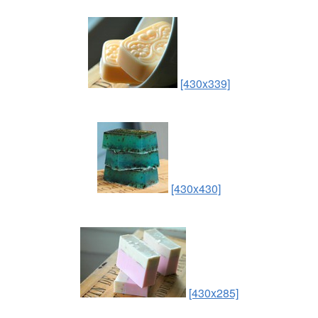
[430x339]
[430x430]
[430x285]