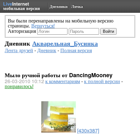
Live
Internet
Дневники
Личка
мобильная версия
Вы были перенаправлены на мобильную версию
страницы.
Вернуться!
Авторизация
Дневник
Акварельная_Бусинка
Лента друзей
-
Дневник
-
Полная версия
Мыло ручной работы от DancingMooney
26-03-2010 10:12
к комментариям
-
к полной версии
-
понравилось!
[430x387]