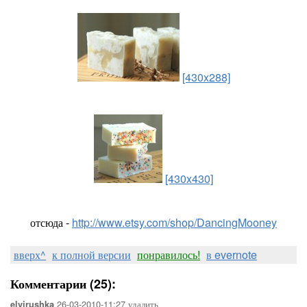
[430x288]
[430x430]
отсюда -
http://www.etsy.com/shop/DancingMooney
вверх^
к полной версии
понравилось!
в evernote
Комментарии (25):
26-03-2010-11:27
удалить
elvirushka