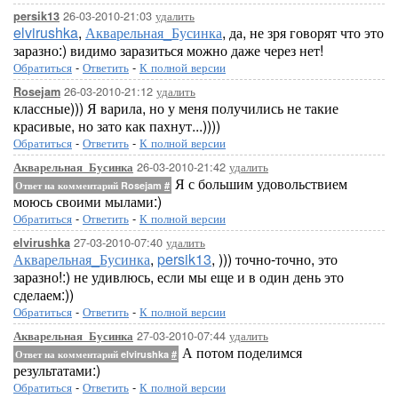
26-03-2010-21:03
удалить
persik13
elvirushka
,
Акварельная_Бусинка
, да, не зря говорят что это
заразно:) видимо заразиться можно даже через нет!
Обратиться
-
Ответить
-
К полной версии
26-03-2010-21:12
удалить
Rosejam
классные))) Я варила, но у меня получились не такие
красивые, но зато как пахнут...))))
Обратиться
-
Ответить
-
К полной версии
26-03-2010-21:42
удалить
Акварельная_Бусинка
Я с большим удовольствием
Ответ на комментарий Rosejam
#
моюсь своими мылами:)
Обратиться
-
Ответить
-
К полной версии
27-03-2010-07:40
удалить
elvirushka
Акварельная_Бусинка
,
persik13
, ))) точно-точно, это
заразно!:) не удивлюсь, если мы еще и в один день это
сделаем:))
Обратиться
-
Ответить
-
К полной версии
27-03-2010-07:44
удалить
Акварельная_Бусинка
А потом поделимся
Ответ на комментарий elvirushka
#
результатами:)
Обратиться
-
Ответить
-
К полной версии