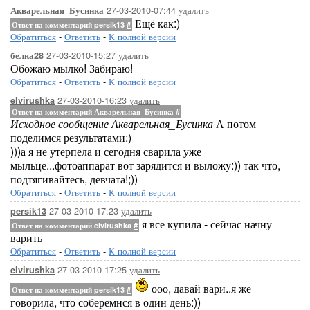
27-03-2010-07:44
удалить
Акварельная_Бусинка
Ещё как:)
Ответ на комментарий persik13
#
Обратиться
-
Ответить
-
К полной версии
27-03-2010-15:27
удалить
белка28
Обожаю мылко! Забираю!
Обратиться
-
Ответить
-
К полной версии
27-03-2010-16:23
удалить
elvirushka
Ответ на комментарий Акварельная_Бусинка
#
Исходное сообщение Акварельная_Бусинка
А потом
поделимся результатами:)
)))а я не утерпела и сегодня сварила уже
мыльце...фотоаппарат вот зарядится и выложу:)) так что,
подтягивайтесь, девчата!;))
Обратиться
-
Ответить
-
К полной версии
27-03-2010-17:23
удалить
persik13
я все купила - сейчас начну
Ответ на комментарий elvirushka
#
варить
Обратиться
-
Ответить
-
К полной версии
27-03-2010-17:25
удалить
elvirushka
ооо, давай вари..я же
Ответ на комментарий persik13
#
говорила, что соберемнся в один день:))