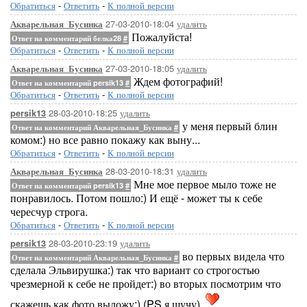
Обратиться
-
Ответить
-
К полной версии
27-03-2010-18:04
удалить
Акварельная_Бусинка
Пожалуйста!
Ответ на комментарий белка28
#
Обратиться
-
Ответить
-
К полной версии
27-03-2010-18:05
удалить
Акварельная_Бусинка
Ждем фотографий!
Ответ на комментарий persik13
#
Обратиться
-
Ответить
-
К полной версии
28-03-2010-18:25
удалить
persik13
у меня первый блин
Ответ на комментарий Акварельная_Бусинка
#
комом:) но все равно покажу как выну...
Обратиться
-
Ответить
-
К полной версии
28-03-2010-18:31
удалить
Акварельная_Бусинка
Мне мое первое мыло тоже не
Ответ на комментарий persik13
#
понравилось. Потом пошло:) И ещё - может ты к себе
чересчур строга.
Обратиться
-
Ответить
-
К полной версии
28-03-2010-23:19
удалить
persik13
во первых видела что
Ответ на комментарий Акварельная_Бусинка
#
сделала Эльвирушка:) так что вариант со строгостью
чрезмерной к себе не пройдет:) во вторых посмотрим что
скажешь как фото выложу:) (PS я шучу)