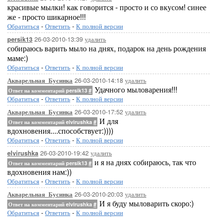
красивые мылки! как говорится - просто и со вкусом! синее
же - просто шикарное!!!
Обратиться
-
Ответить
-
К полной версии
26-03-2010-13:39
удалить
persik13
собираюсь варить мыло на днях, подарок на день рождения
маме:)
Обратиться
-
Ответить
-
К полной версии
26-03-2010-14:18
удалить
Акварельная_Бусинка
Удачного мыловарения!!!
Ответ на комментарий persik13
#
Обратиться
-
Ответить
-
К полной версии
26-03-2010-17:52
удалить
Акварельная_Бусинка
И для
Ответ на комментарий elvirushka
#
вдохновения....способствует:))))
Обратиться
-
Ответить
-
К полной версии
26-03-2010-19:42
удалить
elvirushka
и я на днях собираюсь, так что
Ответ на комментарий persik13
#
вдохновения нам:))
Обратиться
-
Ответить
-
К полной версии
26-03-2010-20:03
удалить
Акварельная_Бусинка
И я буду мыловарить скоро:)
Ответ на комментарий elvirushka
#
Обратиться
-
Ответить
-
К полной версии