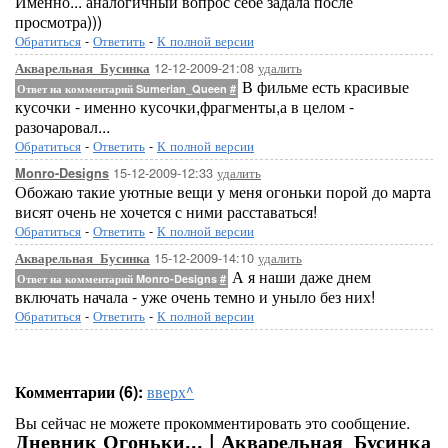
Именно... аналогичный вопрос себе задала после
просмотра)))
Обратиться
-
Ответить
-
К полной версии
12-12-2009-21:08
удалить
Акварельная_Бусинка
В фильме есть красивые
Ответ на комментарий Sumerian_Queen
#
кусочки - именно кусочки,фрагменты,а в целом -
разочаровал...
Обратиться
-
Ответить
-
К полной версии
15-12-2009-12:33
удалить
Monro-Designs
Обожаю такие уютные вещи у меня огоньки порой до марта
висят очень не хочется с ними расставаться!
Обратиться
-
Ответить
-
К полной версии
15-12-2009-14:10
удалить
Акварельная_Бусинка
А я наши даже днем
Ответ на комментарий Monro-Designs
#
включать начала - уже очень темно и уныло без них!
Обратиться
-
Ответить
-
К полной версии
Комментарии (6):
вверх^
Вы сейчас не можете прокомментировать это сообщение.
Дневник Огоньки... | Акварельная_Бусинка