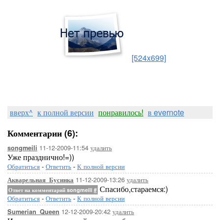
[524x699]
вверх^
к полной версии
понравилось!
в evernote
Комментарии (6):
11-12-2009-11:54
удалить
songmeili
Уже празднично!=))
Обратиться
-
Ответить
-
К полной версии
11-12-2009-13:26
удалить
Акварельная_Бусинка
Спасибо,стараемся:)
Ответ на комментарий songmeili
#
Обратиться
-
Ответить
-
К полной версии
12-12-2009-20:42
удалить
Sumerian_Queen