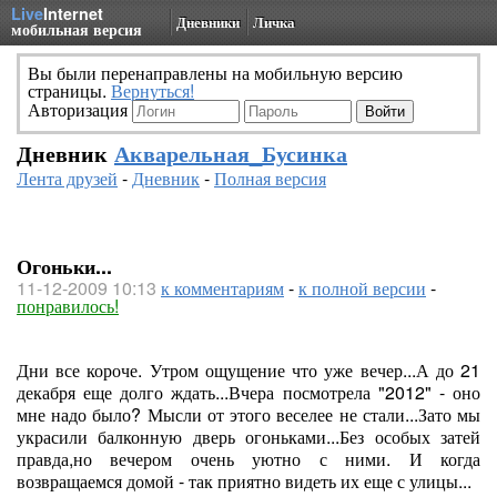
Live
Internet
Дневники
Личка
мобильная версия
Вы были перенаправлены на мобильную версию
страницы.
Вернуться!
Авторизация
Дневник
Акварельная_Бусинка
Лента друзей
-
Дневник
-
Полная версия
Огоньки...
11-12-2009 10:13
к комментариям
-
к полной версии
-
понравилось!
Дни все короче. Утром ощущение что уже вечер...А до 21
декабря еще долго ждать...Вчера посмотрела "2012" - оно
мне надо было? Мысли от этого веселее не стали...Зато мы
украсили балконную дверь огоньками...Без особых затей
правда,но вечером очень уютно с ними. И когда
возвращаемся домой - так приятно видеть их еще с улицы...