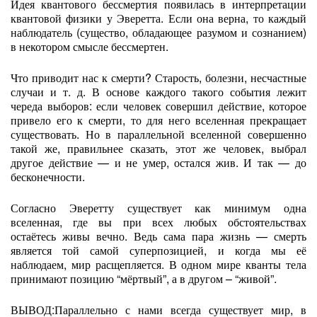
Идея квантового бессмертия появилась в интерпретации
квантовой физики у Эверетта. Если она верна, то каждый
наблюдатель (существо, обладающее разумом и сознанием)
в некотором смысле бессмертен.
Что приводит нас к смерти? Старость, болезни, несчастные
случаи и т. д. В основе каждого такого события лежит
череда выборов: если человек совершил действие, которое
привело его к смерти, то для него вселенная прекращает
существовать. Но в параллельной вселенной совершенно
такой же, правильнее сказать, этот же человек, выбрал
другое действие — и не умер, остался жив. И так — до
бесконечности.
Согласно Эверетту существует как минимум одна
вселенная, где вы при всех любых обстоятельствах
остаётесь живы вечно. Ведь сама пара жизнь — смерть
является той самой суперпозицией, и когда мы её
наблюдаем, мир расщепляется. В одном мире кванты тела
принимают позицию “мёртвый”, а в другом – “живой”.
ВЫВОД:Параллельно с нами всегда существует мир, в