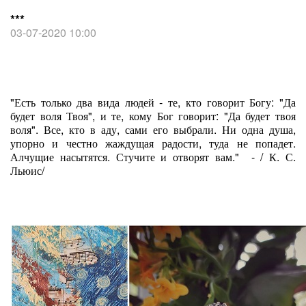
***
03-07-2020 10:00
"Есть только два вида людей - те, кто говорит Богу: "Да
будет воля Твоя", и те, кому Бог говорит: "Да будет твоя
воля". Все, кто в аду, сами его выбрали. Ни одна душа,
упорно и честно жаждущая радости, туда не попадет.
Алчущие насытятся. Стучите и отворят вам." - / К. С.
Льюис/