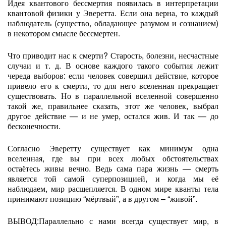
Идея квантового бессмертия появилась в интерпретации
квантовой физики у Эверетта. Если она верна, то каждый
наблюдатель (существо, обладающее разумом и сознанием)
в некотором смысле бессмертен.
Что приводит нас к смерти? Старость, болезни, несчастные
случаи и т. д. В основе каждого такого события лежит
череда выборов: если человек совершил действие, которое
привело его к смерти, то для него вселенная прекращает
существовать. Но в параллельной вселенной совершенно
такой же, правильнее сказать, этот же человек, выбрал
другое действие — и не умер, остался жив. И так — до
бесконечности.
Согласно Эверетту существует как минимум одна
вселенная, где вы при всех любых обстоятельствах
остаётесь живы вечно. Ведь сама пара жизнь — смерть
является той самой суперпозицией, и когда мы её
наблюдаем, мир расщепляется. В одном мире кванты тела
принимают позицию “мёртвый”, а в другом – “живой”.
ВЫВОД:Параллельно с нами всегда существует мир, в