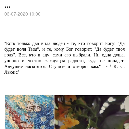
***
03-07-2020 10:00
"Есть только два вида людей - те, кто говорит Богу: "Да
будет воля Твоя", и те, кому Бог говорит: "Да будет твоя
воля". Все, кто в аду, сами его выбрали. Ни одна душа,
упорно и честно жаждущая радости, туда не попадет.
Алчущие насытятся. Стучите и отворят вам." - / К. С.
Льюис/