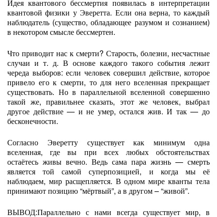
Идея квантового бессмертия появилась в интерпретации
квантовой физики у Эверетта. Если она верна, то каждый
наблюдатель (существо, обладающее разумом и сознанием)
в некотором смысле бессмертен.
Что приводит нас к смерти? Старость, болезни, несчастные
случаи и т. д. В основе каждого такого события лежит
череда выборов: если человек совершил действие, которое
привело его к смерти, то для него вселенная прекращает
существовать. Но в параллельной вселенной совершенно
такой же, правильнее сказать, этот же человек, выбрал
другое действие — и не умер, остался жив. И так — до
бесконечности.
Согласно Эверетту существует как минимум одна
вселенная, где вы при всех любых обстоятельствах
остаётесь живы вечно. Ведь сама пара жизнь — смерть
является той самой суперпозицией, и когда мы её
наблюдаем, мир расщепляется. В одном мире кванты тела
принимают позицию “мёртвый”, а в другом – “живой”.
ВЫВОД:Параллельно с нами всегда существует мир, в