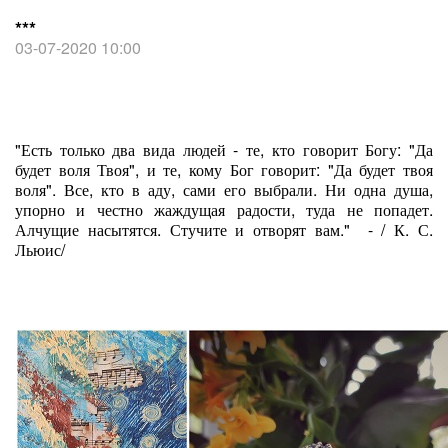
***
03-07-2020 10:00
"Есть только два вида людей - те, кто говорит Богу: "Да
будет воля Твоя", и те, кому Бог говорит: "Да будет твоя
воля". Все, кто в аду, сами его выбрали. Ни одна душа,
упорно и честно жаждущая радости, туда не попадет.
Алчущие насытятся. Стучите и отворят вам." - / К. С.
Льюис/