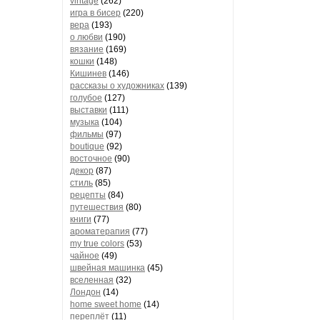
vintage
(262)
игра в бисер
(220)
вера
(193)
о любви
(190)
вязание
(169)
кошки
(148)
Кишинев
(146)
рассказы о художниках
(139)
голубое
(127)
выставки
(111)
музыка
(104)
фильмы
(97)
boutique
(92)
восточное
(90)
декор
(87)
стиль
(85)
рецепты
(84)
путешествия
(80)
книги
(77)
ароматерапия
(77)
my true colors
(53)
чайное
(49)
швейная машинка
(45)
вселенная
(32)
Лондон
(14)
home sweet home
(14)
переплёт
(11)