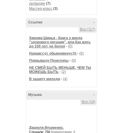
zentangle
(7)
Мастер-класс
(3)
Ссылки
-
Все (117)
Хироми Шинья - Книга о вреде
"здорового питания", или Как жить
до 100 лет, не болея
-
(0)
Нарциссус обыкновенус)))
-
(0)
Покрывало Пенелопы
-
(0)
НЕ СМЕЙ БЫТЬ МЕНЬШЕ, ЧЕМ ТЫ
МОЖЕШЬ БЫТЬ
-
(2)
В защиту миледи
-
(4)
Музыка
-
Все (19)
Дидюля.Фламенко.
Слушали: 756
Комментарии: 0