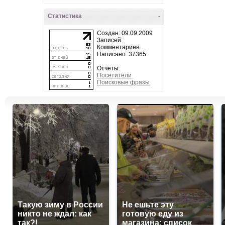
Статистика
-
Создан: 09.09.2009
Записей:
Комментариев:
Написано: 37365
Отчеты:
Посетители
Поисковые фразы
Такую зиму в России
Не ешьте эту
никто не ждал: как
готовую еду из
так?!
магазина: список