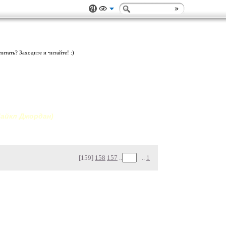
итать? Заходите и читайте! :)
Майкл Джордан)
[159]
158
157
..
..
1