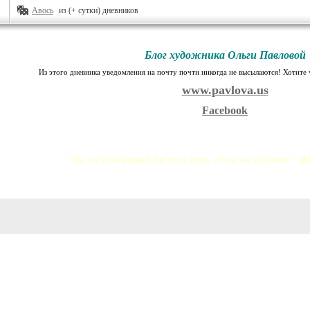
Авось
из (+ сутки) дневников
Блог художника Ольги Павловой
Из этого дневника уведомления на почту почти никогда не высылаются! Хотите ч
www.pavlova.us
Facebook
"Ты не проиграл до тех пор, пока не сдался." (