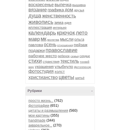
воскресенье
выпечка
вышивка
вязание
графика
дом
друзья
душа
женственность
живопись
зима
идея
иллюстрация
интерьер
календарь
крючок
лето
мк
мавр
мысли
ольга
молитва
осень
пейзаж
павлова
отношения
православие
подарки
рабочее место
ребенок
сердце
семья
стихи
текстиль
странствия
тонкий
улыбнуло
украшения
мир
фотопленэр
фотостудия
холст
цветы
христианство
шитьё
Рубрики
-
просто жизнь...
(762)
фотографии
(651)
цитаты и размышления
(560)
мои картины
(355)
handmade
(344)
акварельное...
(270)