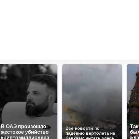
В ОАЭ произошло
Так
Все новости по
жестокое убийство
был
падению вертолета на
криптомиллионера
жда
Кавказе: читать здесь