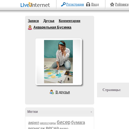
Регистрация
Вход
Рейтинги
Записи
Друзья
Комментарии
Акварельная Бусинка
Страницы:
В друзья
Метки
-
бисер
бумага
акрил
аксессуары
весна
вернисаж
видео