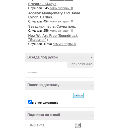
Erasure - Always
Слушали: 545
Комментарии: 0
Jocelyn Montgomery and David
Lynch. Caritas.
Слушали: 454
Комментарии: 0
Звёздная пыль. Саундтрек.
Слушали: 256
Комментарии: 0
Now We Are Free (Soundtrack
"Gladiator")
Слушали: 11690
Комментарии: 0
Всегда под рукой
-
К приложению
--------
Поиск по дневнику
-
в этом дневнике
Подписка по e-mail
-