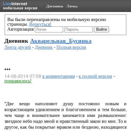
Live
Internet
Дневники
Личка
мобильная версия
Вы были перенаправлены на мобильную версию
страницы.
Вернуться!
Авторизация
Дневник
Акварельная_Бусинка
Лента друзей
-
Дневник
-
Полная версия
***
14-06-2014 07:58
к комментариям
-
к полной версии
-
понравилось!
"Две вещи наполняют душу постоянно новым и
возрастающим удивлением и благоговением и тем больше,
чем чаще и внимательнее занимается ими размышление:
звездное небо надо мной и нравственный закон во мне. То и
другое, как бы покрытые мраком или бездною, находящиеся