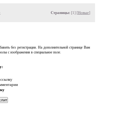
»
Страницы:
[1] [
Новые
]
авить без регистрации. На дополнительной странице Вам
волы с изображения в специальное поле.
у:
 ссылку
омментарии
нку