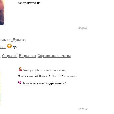
как трогательно!
рельная_Бусинка
ин_
,
да!
ь
С цитатой
В цитатник
Обратиться по имени
Noelyn
обратиться по имени
Понедельник, 10 Марта 2014 г. 01:55 (
ссылка
)
Замечательное поздравление:)