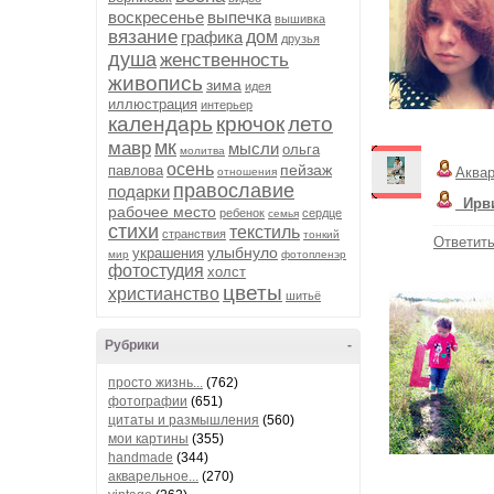
воскресенье
выпечка
вышивка
вязание
графика
дом
друзья
душа
женственность
живопись
зима
идея
иллюстрация
интерьер
календарь
крючок
лето
мк
мавр
мысли
ольга
молитва
осень
пейзаж
павлова
Аква
отношения
православие
подарки
_Ирв
рабочее место
ребенок
сердце
семья
стихи
текстиль
странствия
тонкий
Ответит
улыбнуло
украшения
мир
фотопленэр
фотостудия
холст
цветы
христианство
шитьё
Рубрики
-
просто жизнь...
(762)
фотографии
(651)
цитаты и размышления
(560)
мои картины
(355)
handmade
(344)
акварельное...
(270)