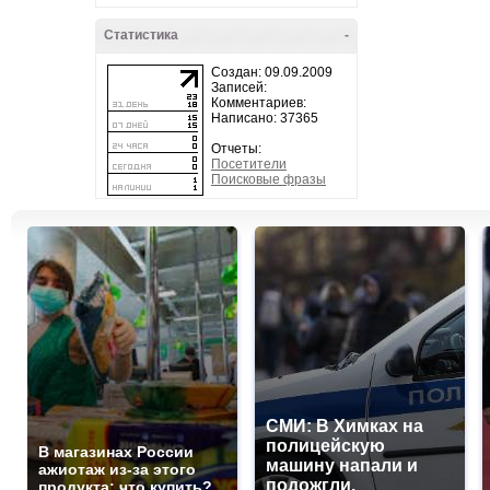
Статистика
-
Создан: 09.09.2009
Записей:
Комментариев:
Написано: 37365
Отчеты:
Посетители
Поисковые фразы
СМИ: В Химках на
полицейскую
В магазинах России
машину напали и
ажиотаж из-за этого
подожгли.
продукта: что купить?