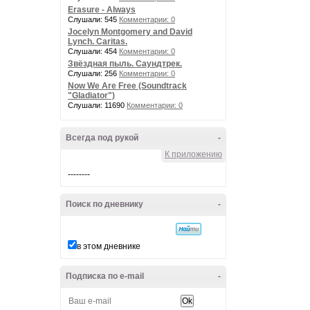
Erasure - Always
Слушали: 545
Комментарии: 0
Jocelyn Montgomery and David
Lynch. Caritas.
Слушали: 454
Комментарии: 0
Звёздная пыль. Саундтрек.
Слушали: 256
Комментарии: 0
Now We Are Free (Soundtrack
"Gladiator")
Слушали: 11690
Комментарии: 0
Всегда под рукой
-
К приложению
--------
Поиск по дневнику
-
в этом дневнике
Подписка по e-mail
-