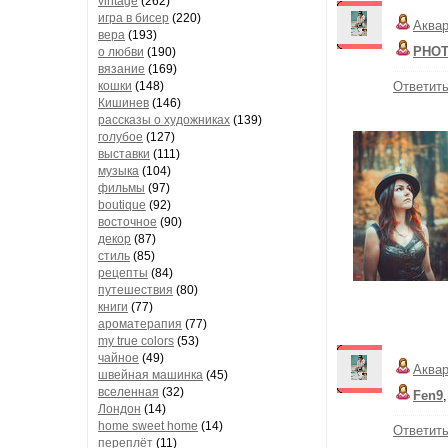
vintage
(262)
игра в бисер
(220)
Аква
вера
(193)
PHOT
о любви
(190)
вязание
(169)
кошки
(148)
Ответит
Кишинев
(146)
рассказы о художниках
(139)
голубое
(127)
выставки
(111)
музыка
(104)
фильмы
(97)
boutique
(92)
восточное
(90)
декор
(87)
стиль
(85)
рецепты
(84)
путешествия
(80)
книги
(77)
ароматерапия
(77)
my true colors
(53)
чайное
(49)
Аква
швейная машинка
(45)
вселенная
(32)
Fen9
Лондон
(14)
home sweet home
(14)
Ответит
переплёт
(11)