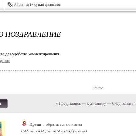
Авось
из (+ сутки) дневников
 ПОЗДРАВЛЕНИЕ
то для удобства комментирования.
щение
« Пред. запись
—
К дневнику
—
След. запись 
ь
_Ирвин_
обратиться по имени
Суббота, 08 Марта 2014 г. 18:42 (
ссылка
)