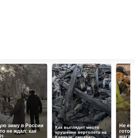
ую зиму в России
Не ешьт
Как выглядит место
то не ждал: как
готовую
крушение вертолета на
?!
магазин
Кавказе: смотреть