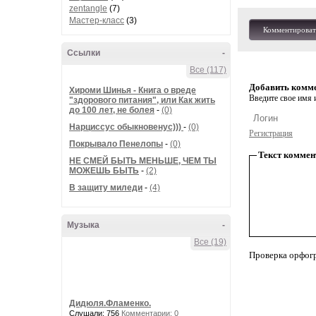
zentangle
(7)
Мастер-класс
(3)
Комментироват
Ссылки
-
Все (117)
Добавить комм
Хироми Шинья - Книга о вреде
Введите свое имя и
"здорового питания", или Как жить
до 100 лет, не болея
-
(0)
Нарциссус обыкновенус)))
-
(0)
Регистрация
Покрывало Пенелопы
-
(0)
Текст коммен
НЕ СМЕЙ БЫТЬ МЕНЬШЕ, ЧЕМ ТЫ
МОЖЕШЬ БЫТЬ
-
(2)
В защиту миледи
-
(4)
Музыка
-
Все (19)
Проверка орфог
Дидюля.Фламенко.
Слушали: 756
Комментарии: 0