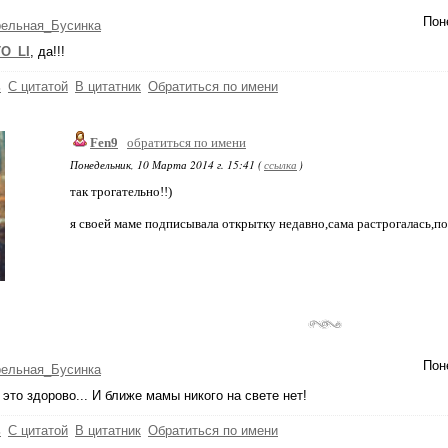
Пон
рельная_Бусинка
O_LI
, да!!!
ь
С цитатой
В цитатник
Обратиться по имени
Fen9
обратиться по имени
Понедельник, 10 Марта 2014 г. 15:41 (
ссылка
)
так трогательно!!)
я своей маме подписывала открытку недавно,сама растрогалась,по
Пон
рельная_Бусинка
, это здорово... И ближе мамы никого на свете нет!
ь
С цитатой
В цитатник
Обратиться по имени