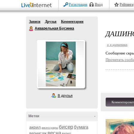
Регистрация
Вход
Рейтинги
Записи
Друзья
Комментарии
Акварельная Бусинка
ДАШИНО
+ в цитатник
Cообщение скры
Прочитать сооб
В друзья
Комментироват
Метки
-
бисер
бумага
акрил
аксессуары
весна
вернисаж
видео