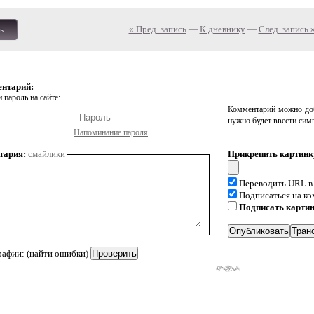
« Пред. запись
—
К дневнику
—
След. запись 
ь
ентарий:
 пароль на сайте:
Комментарий можно доб
нужно будет ввести сим
Напоминание пароля
тария:
смайлики
Прикрепить картинк
Переводить URL в
Подписаться на к
Подписать карти
рафии: (найти ошибки)