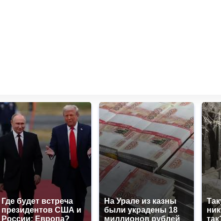
Где будет встреча
На Урале из казны
Так
президентов США и
были украдены 18
ник
России: Европа?
миллионов рублей
так