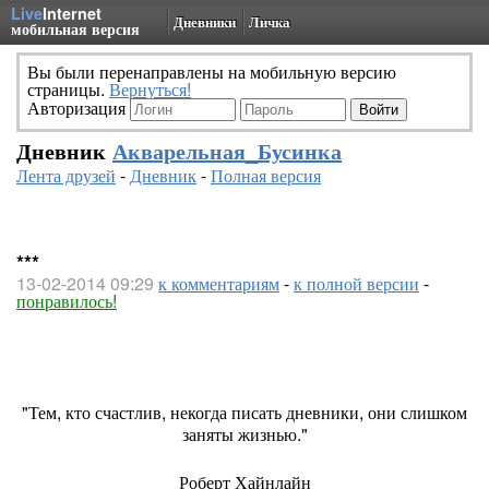
Live
Internet
Дневники
Личка
мобильная версия
Вы были перенаправлены на мобильную версию
страницы.
Вернуться!
Авторизация
Дневник
Акварельная_Бусинка
Лента друзей
-
Дневник
-
Полная версия
***
13-02-2014 09:29
к комментариям
-
к полной версии
-
понравилось!
"Тем, кто счастлив, некогда писать дневники, они слишком
заняты жизнью."
Роберт Хайнлайн