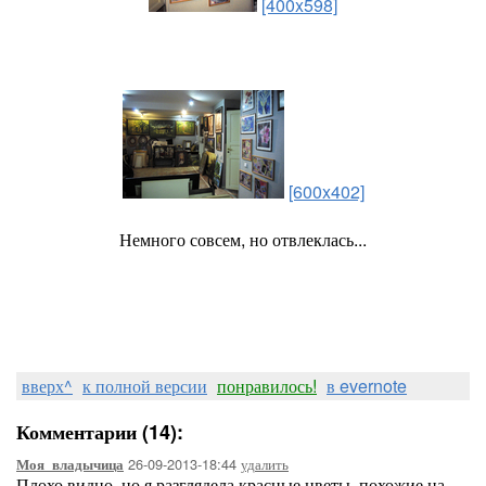
[400x598]
[600x402]
Немного совсем, но отвлеклась...
вверх^
к полной версии
понравилось!
в evernote
Комментарии (14):
26-09-2013-18:44
удалить
Моя_владычица
Плохо видно, но я разглядела красные цветы, похожие на