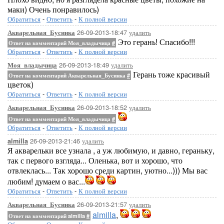
маки) Очень понравилось)
Обратиться
-
Ответить
-
К полной версии
26-09-2013-18:47
удалить
Акварельная_Бусинка
Это герань! Спасибо!!!
Ответ на комментарий Моя_владычица
#
Обратиться
-
Ответить
-
К полной версии
26-09-2013-18:49
удалить
Моя_владычица
Герань тоже красивый
Ответ на комментарий Акварельная_Бусинка
#
цветок)
Обратиться
-
Ответить
-
К полной версии
26-09-2013-18:52
удалить
Акварельная_Бусинка
Ответ на комментарий Моя_владычица
#
Обратиться
-
Ответить
-
К полной версии
26-09-2013-21:46
удалить
almilla
Я акварельки все узнала , а уж любимую, и давно, гераньку,
так с первого взгляда... Оленька, вот и хорошо, что
отвлеклась... Так хорошо среди картин, уютно...))) Мы вас
любим! думаем о вас...
Обратиться
-
Ответить
-
К полной версии
26-09-2013-21:57
удалить
Акварельная_Бусинка
almilla
,
Ответ на комментарий almilla
#