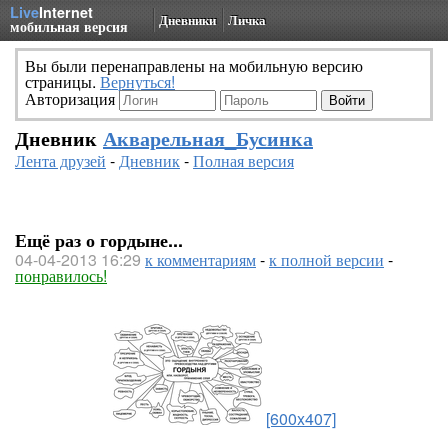
Live
Internet
Дневники
Личка
мобильная версия
Вы были перенаправлены на мобильную версию
страницы.
Вернуться!
Авторизация
Дневник
Акварельная_Бусинка
Лента друзей
-
Дневник
-
Полная версия
Ещё раз о гордыне...
04-04-2013 16:29
к комментариям
-
к полной версии
-
понравилось!
[600x407]